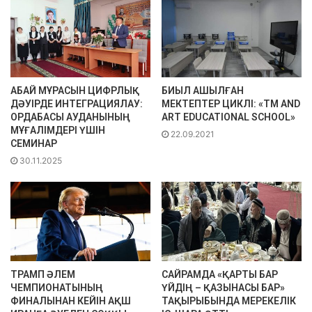
АБАЙ МҰРАСЫН ЦИФРЛЫҚ
БИЫЛ АШЫЛҒАН
ДӘУІРДЕ ИНТЕГРАЦИЯЛАУ:
МЕКТЕПТЕР ЦИКЛІ: «TM AND
ОРДАБАСЫ АУДАНЫНЫҢ
ART EDUCATIONAL SCHOOL»
МҰҒАЛІМДЕРІ ҮШІН
22.09.2021
СЕМИНАР
30.11.2025
ТРАМП ӘЛЕМ
САЙРАМДА «ҚАРТЫ БАР
ЧЕМПИОНАТЫНЫҢ
ҮЙДІҢ – ҚАЗЫНАСЫ БАР»
ФИНАЛЫНАН КЕЙІН АҚШ
ТАҚЫРЫБЫНДА МЕРЕКЕЛІК