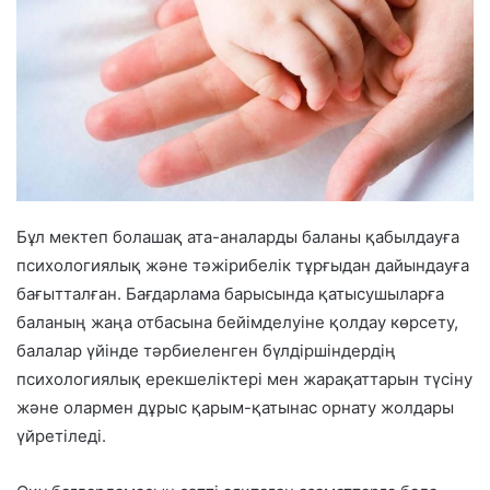
Бұл мектеп болашақ ата-аналарды баланы қабылдауға
психологиялық және тәжірибелік тұрғыдан дайындауға
бағытталған. Бағдарлама барысында қатысушыларға
баланың жаңа отбасына бейімделуіне қолдау көрсету,
балалар үйінде тәрбиеленген бүлдіршіндердің
психологиялық ерекшеліктері мен жарақаттарын түсіну
және олармен дұрыс қарым-қатынас орнату жолдары
үйретіледі.