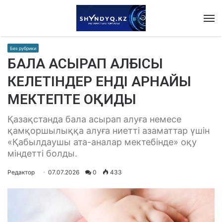
M
Без рубрики
БАЛА АСЫРАП АЛҒЫСЫ
КЕЛЕТІНДЕР ЕНДІ АРНАЙЫ
МЕКТЕПТЕ ОҚИДЫ
Қазақстанда бала асырап алуға немесе
қамқоршылыққа алуға ниетті азаматтар үшін
«Қабылдаушы ата-аналар мектебінде» оқу
міндетті болды.
Редактор
07.07.2026
0
433