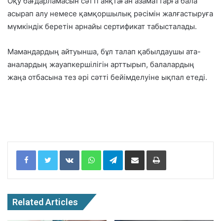
Оқу бағдарламасын сәтті аяқтаған азаматтарға бала
асырап алу немесе қамқоршылық рәсімін жалғастыруға
мүмкіндік беретін арнайы сертификат табысталады.
Мамандардың айтуынша, бұл талап қабылдаушы ата-
аналардың жауапкершілігін арттырып, балалардың
жаңа отбасына тез әрі сәтті бейімделуіне ықпал етеді.
Facebook
Twitter
VKontakte
WhatsApp
Telegram
Share via Email
Print
Related Articles