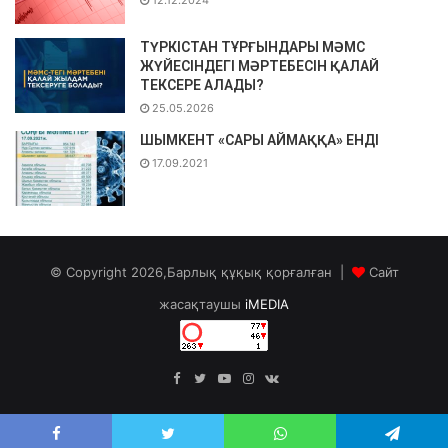
ТҮРКІСТАН ТҰРҒЫНДАРЫ МӘМС
ЖҮЙЕСІНДЕГІ МӘРТЕБЕСІН ҚАЛАЙ
ТЕКСЕРЕ АЛАДЫ?
25.05.2026
ШЫМКЕНТ «САРЫ АЙМАҚҚА» ЕНДІ
17.09.2021
© Copyright 2026,Барлық құқық қорғалған |
Сайт
жасақтаушы
iMEDIA
Facebook
Twitter
YouTube
Instagram
vk.com