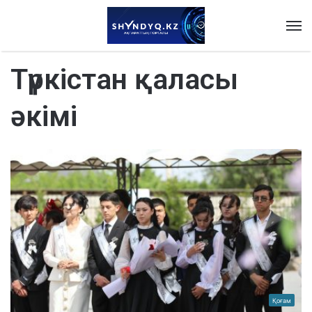
M
Түркістан қаласы
әкімі
Қоғам