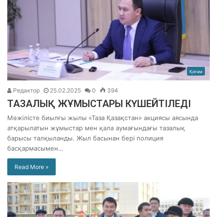
Қоғам
Редактор
25.02.2025
0
394
ТАЗАЛЫҚ ЖҰМЫСТАРЫ КҮШЕЙТІЛЕДІ
Мәжілісте биылғы жылы «Таза Қазақстан» акциясы аясында
атқарылатын жұмыстар мен қала аумағындағы тазалық
барысы талқыланды. Жыл басынан бері полиция
басқармасымен…
Read More »