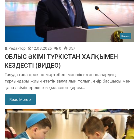
Қоғам
Редактор
12.03.2025
0
357
ОБЛЫС ӘКІМІ ТҮРКІСТАН ХАЛҚЫМЕН
КЕЗДЕСТІ (ВИДЕО)
Таяуда ғана ерекше мәртебені меншіктеген шаһардың
тұрғындары жиын өтетін залға лық толып, өңір басшысы мен
қала әкімін ерекше ықыласпен қарсы…
Read More »