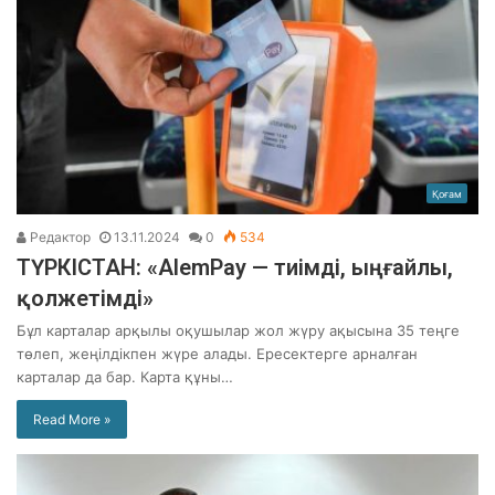
Қоғам
Редактор
13.11.2024
0
534
ТҮРКІСТАН: «AlemPay — тиімді, ыңғайлы,
қолжетімді»
Бұл карталар арқылы оқушылар жол жүру ақысына 35 теңге
төлеп, жеңілдікпен жүре алады. Ересектерге арналған
карталар да бар. Карта құны…
Read More »