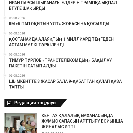
ИРАН ПАРСЫ ШЫҒАНАҒЫ ЕЛДЕРІН ТРАМПҚА ЫҚПАЛ
ЕТУГЕ ШАҚЫРДЫ
06.08.2026
ІІМ «КІТАП ОҚИТЫН ҰЛТ» ЖОБАСЫНА ҚОСЫЛДЫ
06.08.2026
ҚОСТАНАЙДА АЛАЯҚТЫҢ 1 МИЛЛИАРД ТЕҢГЕДЕН
АСТАМ МҮЛКІ ТӘРКІЛЕНДІ
06.08.2026
ТИМУР ТУРЛОВ «ТРАНСТЕЛЕКОМДЫҢ» БАҚЫЛАУ
ПАКЕТІН САТЫП АЛДЫ
06.08.2026
ШЫМКЕНТТЕ 3 ЖАСАР БАЛА 9-ҚАБАТТАН ҚҰЛАП ҚАЗА
ТАПТЫ
Редакция таңдауы
КЕНТАУ ҚАЛАЛЫҚ ЕМХАНАСЫНДА
ЖҰМЫС САПАСЫН АРТТЫРУ БОЙЫНША
ЖИНАЛЫС ӨТТІ