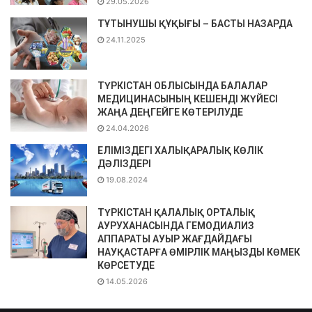
29.05.2026
ТҰТЫНУШЫ ҚҰҚЫҒЫ – БАСТЫ НАЗАРДА
24.11.2025
ТҮРКІСТАН ОБЛЫСЫНДА БАЛАЛАР
МЕДИЦИНАСЫНЫҢ КЕШЕНДІ ЖҮЙЕСІ
ЖАҢА ДЕҢГЕЙГЕ КӨТЕРІЛУДЕ
24.04.2026
ЕЛІМІЗДЕГІ ХАЛЫҚАРАЛЫҚ КӨЛІК
ДӘЛІЗДЕРІ
19.08.2024
ТҮРКІСТАН ҚАЛАЛЫҚ ОРТАЛЫҚ
АУРУХАНАСЫНДА ГЕМОДИАЛИЗ
АППАРАТЫ АУЫР ЖАҒДАЙДАҒЫ
НАУҚАСТАРҒА ӨМІРЛІК МАҢЫЗДЫ КӨМЕК
КӨРСЕТУДЕ
14.05.2026