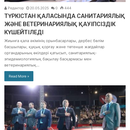
Редактор
20.05.2025
0
444
ТҮРКІСТАН ҚАЛАСЫНДА САНИТАРИЯЛЫҚ
ЖӘНЕ ВЕТЕРИНАРИЯЛЫҚ ҚАУІПСІЗДІК
КҮШЕЙТІЛЕДІ
Жиынға қала әкімінің орынбасарлары, дербес бөлім
басшылары, құқық қорғау және төтенше жағдайлар
органдарының өкілдері қатысып, санитариялық-
эпидемиологиялық бақылау басқармасы мен
ветеринариялық…
Read More »