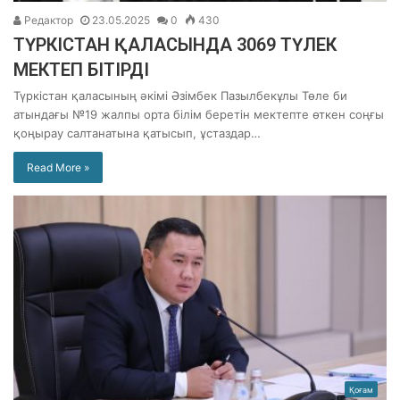
Редактор
23.05.2025
0
430
ТҮРКІСТАН ҚАЛАСЫНДА 3069 ТҮЛЕК
МЕКТЕП БІТІРДІ
Түркістан қаласының әкімі Әзімбек Пазылбекұлы Төле би
атындағы №19 жалпы орта білім беретін мектепте өткен соңғы
қоңырау салтанатына қатысып, ұстаздар…
Read More »
Қоғам