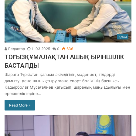
Қоғам
Редактор
11.03.2025
0
636
ТОҒЫЗҚҰМАЛАҚТАН АШЫҚ БІРІНШІЛІК
БАСТАЛДЫ
Шараға Түркістан қаласы әкімдігінің мәдениет, тілдерді
дамыту, дене шынықтыру және спорт бөлімінің басшысы
Қадырболат Мұсағалиев қатысып, шараның маңыздылығы мен
ерекшеліктеріне…
Read More »