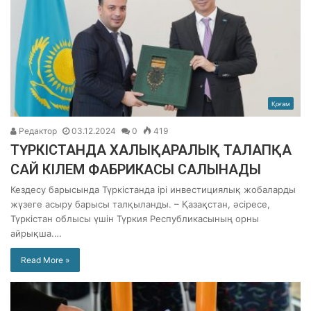
Қоғам
Редактор
03.12.2024
0
419
ТҮРКІСТАНДА ХАЛЫҚАРАЛЫҚ ТАЛАПҚА
САЙ КІЛЕМ ФАБРИКАСЫ САЛЫНАДЫ
Кездесу барысында Түркістанда ірі инвестициялық жобаларды
жүзеге асыру барысы талқыланды. – Қазақстан, әсіресе,
Түркістан облысы үшін Түркия Республикасының орны
айрықша.…
Read More »