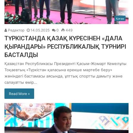
Қоғам
Редактор
14.05.2025
0
449
ТҮРКІСТАНДА ҚАЗАҚ КҮРЕСІНЕН «ДАЛА
ҚЫРАНДАРЫ» РЕСПУБЛИКАЛЫҚ ТУРНИРІ
БАСТАЛДЫ
Қазақстан Республикасы Президенті Қасым-Жомарт Кемелұлы
Тоқаевтың «Түркістан қаласына ерекше мәртебе беру»
жөніндегі бастамасы аясында, ұлттық спортты дамыту және
салауатты өмір…
Read More »