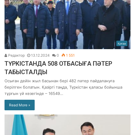
Қоғам
Редактор
13.12.2024
0
1 551
ТҮРКІСТАНДА 508 ОТБАСЫҒА ПӘТЕР
ТАБЫСТАЛДЫ
Осыған дейін жыл басынан бері 482 пәтер пайдалануға
берілген болатын. Қазіргі таңда, Түркістан қаласы бойынша
тұрғын үй кезегінде – 16549…
Read More »