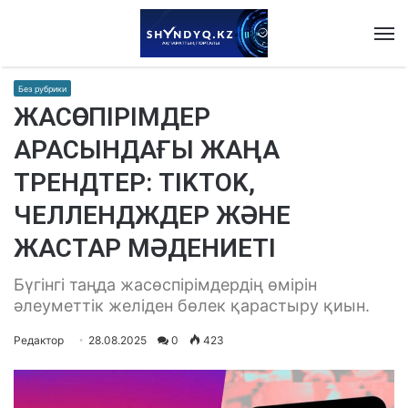
M
Без рубрики
ЖАСӨСПІРІМДЕР
АРАСЫНДАҒЫ ЖАҢА
ТРЕНДТЕР: TIKTOK,
ЧЕЛЛЕНДЖДЕР ЖӘНЕ
ЖАСТАР МӘДЕНИЕТІ
Бүгінгі таңда жасөспірімдердің өмірін
әлеуметтік желіден бөлек қарастыру қиын.
Редактор
28.08.2025
0
423