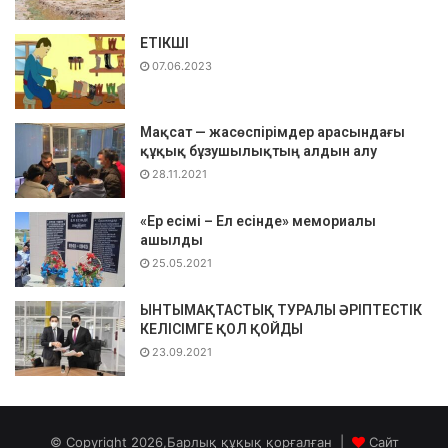
ЕТІКШІ
07.06.2023
Мақсат — жасөспірімдер арасындағы
құқық бұзушылықтың алдын алу
28.11.2021
«Ер есімі – Ел есінде» мемориалы
ашылды
25.05.2021
ЫНТЫМАҚТАСТЫҚ ТУРАЛЫ ӘРІПТЕСТІК
КЕЛІСІМГЕ ҚОЛ ҚОЙДЫ
23.09.2021
© Copyright 2026,Барлық құқық қорғалған |
Сайт