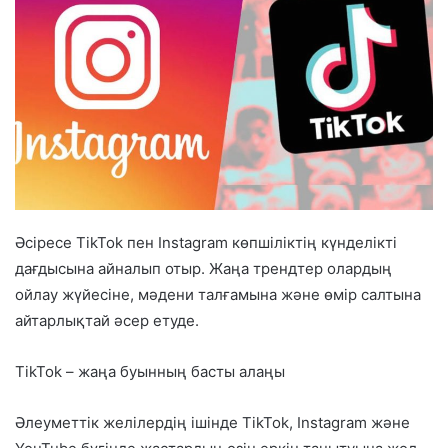
Әсіресе TikTok пен Instagram көпшіліктің күнделікті
дағдысына айналып отыр. Жаңа трендтер олардың
ойлау жүйесіне, мәдени талғамына және өмір салтына
айтарлықтай әсер етуде.
TikTok – жаңа буынның басты алаңы
Әлеуметтік желілердің ішінде TikTok, Instagram және