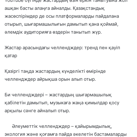
YouTube бүгінде жастардың өзін еркін танытуына жол
ашқан басты алаңға айналды. Қазақстандық
жасөспірімдер де осы платформаларды пайдалана
отырып, шығармашылығын дамытып қана қоймай,
әлемдік аудиторияға өздерін танытып жүр.
Жастар арасындағы челлендждер: тренд пен қауіп
қатар
Қазіргі таңда жастардың күнделікті өмірінде
челлендждер айрықша орын алып отыр.
Би челлендждері – жастардың шығармашылық
қабілетін дамытып, музыкаға жаңа қимылдар қосу
арқылы сәнге айналып отыр.
Әлеуметтік челлендждер – қайырымдылық,
экология және қоғамға пайда әкелетін бастамаларды