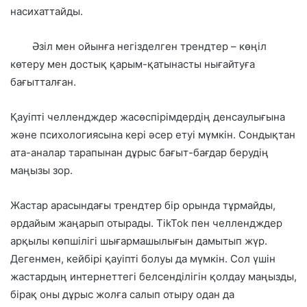
насихаттайды.
Әзіл мен ойынға негізделген трендтер – көңіл
көтеру мен достық қарым-қатынасты нығайтуға
бағытталған.
Қауіпті челлендждер жасөспірімдердің денсаулығына
және психологиясына кері әсер етуі мүмкін. Сондықтан
ата-аналар тарапынан дұрыс бағыт-бағдар берудің
маңызы зор.
Жастар арасындағы трендтер бір орында тұрмайды,
әрдайым жаңарып отырады. TikTok пен челлендждер
арқылы көпшілігі шығармашылығын дамытып жүр.
Дегенмен, кейбірі қауіпті болуы да мүмкін. Сол үшін
жастардың интернеттегі белсенділігін қолдау маңызды,
бірақ оны дұрыс жолға салып отыру одан да