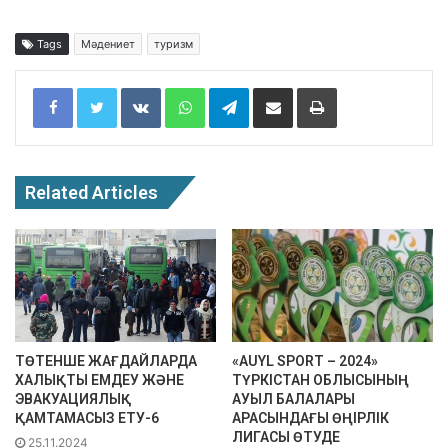
Tags
Мәдениет
туризм
Facebook
Twitter
VKontakte
WhatsApp
Telegram
Share via Email
Print
Related Articles
ТӨТЕНШЕ ЖАҒДАЙЛАРДА
«AUYL SPORT – 2024»
ХАЛЫҚТЫ ЕМДЕУ ЖӘНЕ
ТҮРКІСТАН ОБЛЫСЫНЫҢ
ЭВАКУАЦИЯЛЫҚ
АУЫЛ БАЛАЛАРЫ
ҚАМТАМАСЫЗ ЕТУ-6
АРАСЫНДАҒЫ ӨҢІРЛІК
ЛИГАСЫ ӨТУДЕ
25.11.2024