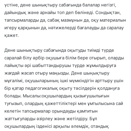
үстіне, дене шынықтыру сабағында балалар негізгі,
дайындық және арнайы топ деп бөлінеді. Сондықтан,
тапсырмаларды да, сабақ мазмұнын да, оқу материалын
игеру қарқынын да, нәтижелерді бағалауды да саралау
қажет.
Дене шынықтыру сабағында оқытуды тиімді түрде
саралай білу әрбір оқушыға білім бере отырып, оларды
лайықты әрі шабыттандырушы түрде жұмылдыруға
жағдай жасап отыру маңызды. Дене шыңықтыру
мұғалімі, оқушыларының ішкі мүмкіндігін арттыру үшін
бір қатар педагогикалық оқыту тәсілдерін қолдануға
болады. Мысалы:оқушылардың қызығушылығын
туғызып, олардың қажеттіліктері мен ұмтылысына сай
келетін тапсырмалар орындауды қамтитын
жаттығуларды әзірлеу және жетілдіру. Бұл
оқушылардың ізденісі арқылы әлемдік, отандық