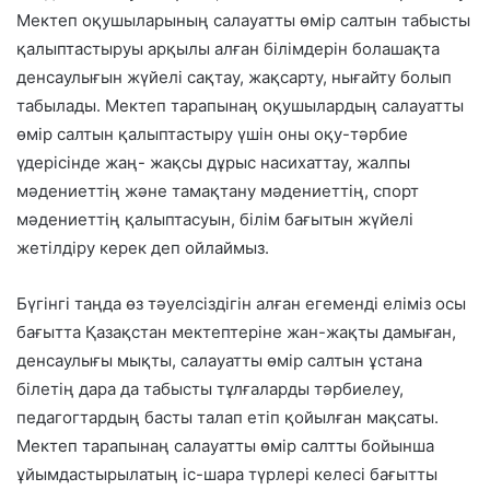
Мектеп оқушыларының салауатты өмір салтын табысты
қалыптастыруы арқылы алған білімдерін болашақта
денсаулығын жүйелі сақтау, жақсарту, нығайту болып
табылады. Мектеп тарапынаң оқушылардың салауатты
өмір салтын қалыптастыру үшін оны оқу-тәрбие
үдерісінде жаң- жақсы дұрыс насихаттау, жалпы
мәдениеттің және тамақтану мәдениеттің, спорт
мәдениеттің қалыптасуын, білім бағытын жүйелі
жетілдіру керек деп ойлаймыз.
Бүгінгі таңда өз тәуелсіздігін алған егеменді еліміз осы
бағытта Қазақстан мектептеріне жан-жақты дамыған,
денсаулығы мықты, салауатты өмір салтын ұстана
білетің дара да табысты тұлғаларды тәрбиелеу,
педагогтардың басты талап етіп қойылған мақсаты.
Мектеп тарапынаң салауатты өмір салтты бойынша
ұйымдастырылатың іс-шара түрлері келесі бағытты