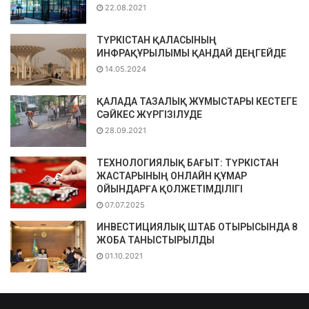
22.08.2021
ТҮРКІСТАН ҚАЛАСЫНЫҢ
ИНФРАҚҰРЫЛЫМЫ ҚАНДАЙ ДЕҢГЕЙДЕ
14.05.2024
ҚАЛАДА ТАЗАЛЫҚ ЖҰМЫСТАРЫ КЕСТЕГЕ
СӘЙКЕС ЖҮРГІЗІЛУДЕ
28.09.2021
ТЕХНОЛОГИЯЛЫҚ БАҒЫТ: ТҮРКІСТАН
ЖАСТАРЫНЫҢ ОНЛАЙН ҚҰМАР
ОЙЫНДАРҒА ҚОЛЖЕТІМДІЛІГІ
07.07.2025
ИНВЕСТИЦИЯЛЫҚ ШТАБ ОТЫРЫСЫНДА 8
ЖОБА ТАНЫСТЫРЫЛДЫ
01.10.2021