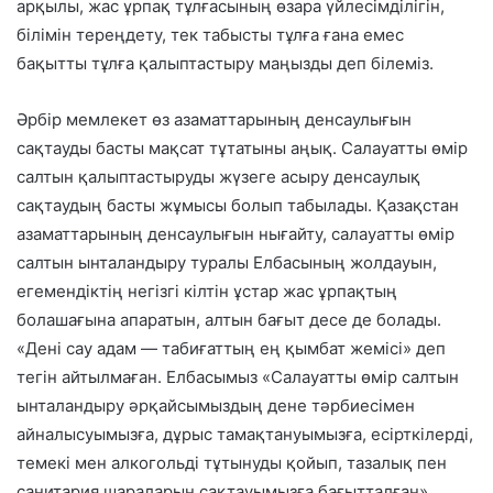
арқылы, жас ұрпақ тұлғасының өзара үйлесімділігін,
білімін тереңдету, тек табысты тұлға ғана емес
бақытты тұлға қалыптастыру маңызды деп білеміз.
Әрбір мемлекет өз азаматтарының денсаулығын
сақтауды басты мақсат тұтатыны аңық. Салауатты өмір
салтын қалыптастыруды жүзеге асыру денсаулық
сақтаудың басты жұмысы болып табылады. Қазақстан
азаматтарының денсаулығын нығайту, салауатты өмір
салтын ынталандыру туралы Елбасының жолдауын,
егемендіктің негізгі кілтін ұстар жас ұрпақтың
болашағына апаратын, алтын бағыт десе де болады.
«Дені сау адам — табиғаттың ең қымбат жемісі» деп
тегін айтылмаған. Елбасымыз «Салауатты өмір салтын
ынталандыру әрқайсымыздың дене тәрбиесімен
айналысуымызға, дұрыс тамақтануымызға, есірткілерді,
темекі мен алкогольді тұтынуды қойып, тазалық пен
санитария шараларын сақтауымызға бағытталған».