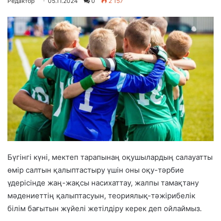
Редактор
05.11.2024
0
2 157
Бүгінгі күні, мектеп тарапынаң оқушылардың салауатты
өмір салтын қалыптастыру үшін оны оқу-тәрбие
үдерісінде жаң-жақсы насихаттау, жалпы тамақтану
мәдениеттің қалыптасуын, теориялық-тәжірибелік
білім бағытын жүйелі жетілдіру керек деп ойлаймыз.