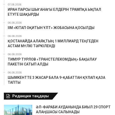
07.08.2026
ИРАН ПАРСЫ ШЫҒАНАҒЫ ЕЛДЕРІН ТРАМПҚА ЫҚПАЛ
ЕТУГЕ ШАҚЫРДЫ
06.08.2026
ІІМ «КІТАП ОҚИТЫН ҰЛТ» ЖОБАСЫНА ҚОСЫЛДЫ
06.08.2026
ҚОСТАНАЙДА АЛАЯҚТЫҢ 1 МИЛЛИАРД ТЕҢГЕДЕН
АСТАМ МҮЛКІ ТӘРКІЛЕНДІ
06.08.2026
ТИМУР ТУРЛОВ «ТРАНСТЕЛЕКОМДЫҢ» БАҚЫЛАУ
ПАКЕТІН САТЫП АЛДЫ
06.08.2026
ШЫМКЕНТТЕ 3 ЖАСАР БАЛА 9-ҚАБАТТАН ҚҰЛАП ҚАЗА
ТАПТЫ
Редакция таңдауы
ӘЛ-ФАРАБИ АУДАНЫНДА БИЫЛ 29 СПОРТ
АЛАҢШАСЫ САЛЫНАДЫ