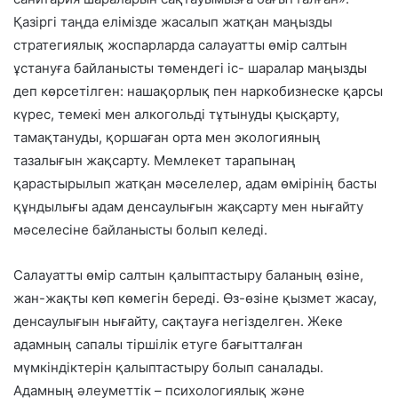
Қазіргі таңда елімізде жасалып жатқан маңызды
стратегиялық жоспарларда салауатты өмір салтын
ұстануға байланысты төмендегі іс- шаралар маңызды
деп көрсетілген: нашақорлық пен наркобизнеске қарсы
күрес, темекі мен алкогольді тұтынуды қысқарту,
тамақтануды, қоршаған орта мен экологияның
тазалығын жақсарту. Мемлекет тарапынаң
қарастырылып жатқан мәселелер, адам өмірінің басты
құндылығы адам денсаулығын жақсарту мен нығайту
мәселесіне байланысты болып келеді.
Салауатты өмір салтын қалыптастыру баланың өзіне,
жан-жақты көп көмегін береді. Өз-өзіне қызмет жасау,
денсаулығын нығайту, сақтауға негізделген. Жеке
адамның сапалы тіршілік етуге бағытталған
мүмкіндіктерін қалыптастыру болып саналады.
Адамның әлеуметтік – психологиялық және