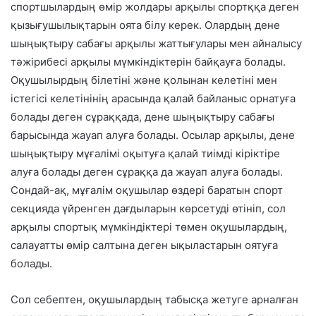
спортшылардың өмір жолдары арқылы спортққа деген
қызығушылықтарын оята білу керек. Олардың дене
шыңықтыру сабағы арқылы жаттығулары мен айналысу
тәжірибесі арқылы мүмкіндіктерін байқауға болады.
Оқушылырдың білетіні және қолынан келетіні мен
істегісі келетінінің арасында қалай байланыс орнатуға
болады деген сұраққада, дене шыңықтыру сабағы
барысында жауап алуға болады. Осылар арқылы, дене
шыңықтыру мұғалімі оқытуға қалай тиімді кіріктіре
алуға болады деген сұраққа да жауап алуға болады.
Сондай-ақ, мұғалім оқушылар өздері баратын спорт
секцияда үйренген дағдыларын көрсетуді өтініп, сол
арқылы спортық мүмкіндіктері төмен оқушылардың,
салауатты өмір салтына деген ықыластарын оятуға
болады.
Сол себептен, оқушылардың табысқа жетуге арналған