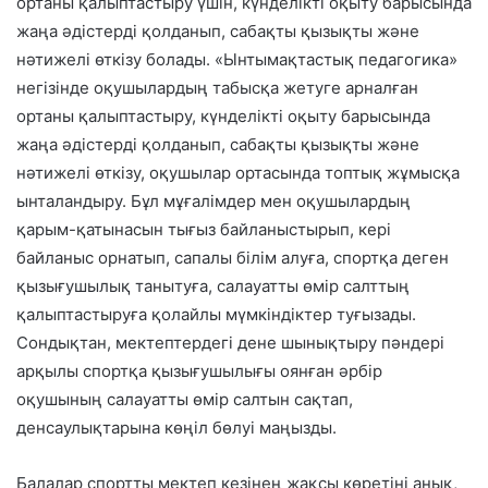
ортаны қалыптастыру үшін, күнделікті оқыту барысында
жаңа әдістерді қолданып, сабақты қызықты және
нәтижелі өткізу болады. «Ынтымақтастық педагогика»
негізінде оқушылардың табысқа жетуге арналған
ортаны қалыптастыру, күнделікті оқыту барысында
жаңа әдістерді қолданып, сабақты қызықты және
нәтижелі өткізу, оқушылар ортасында топтық жұмысқа
ынталандыру. Бұл мұғалімдер мен оқушылардың
қарым-қатынасын тығыз байланыстырып, кері
байланыс орнатып, сапалы білім алуға, спортқа деген
қызығушылық танытуға, салауатты өмір салттың
қалыптастыруға қолайлы мүмкіндіктер туғызады.
Сондықтан, мектептердегі дене шынықтыру пәндері
арқылы спортқа қызығушылығы оянған әрбір
оқушының салауатты өмір салтын сақтап,
денсаулықтарына көңіл бөлуі маңызды.
Балалар спортты мектеп кезінең жақсы көретіні анық,