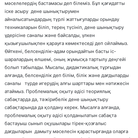
мәселелердің бастамасы деп білеміз. Бұл қағидатты
іске асыру дене шынықтырумен
айналысатындардың түрлі жаттығуларды орындау
техникаларын біліп, терең түсініп, дене шынықтыру
үдерісіне саналы және байсалды, үлкен
қызығушылықпен қарауға көмектеседі деп ойлаймыз.
Өйткені, белсенділік–адам орындайтын басты іс-
шаралардың өлшемі, оның жұмысқа тартылу деңгейі
болып табылады. Мысалы, дидактикалық тұрғыдан
алғанда, белсенділік деп білім, білік және дағдыларды
саналы түрде игерудің алғы шарттары мен нәтижесін
атаймыз. Проблемалық оқыту әдісі теориялық
сабақтарда да, тәжірибелік дене шыңықтыру
сабақтарында да қолдану керек. Мысалға алғанда,
проблемалық оқыту әдісі қолданылатын сабақта
бастауыш сынып оқушылары тірек-қозғалыс
дағдыларын дамыту мәселесін қарастырғанда оларға