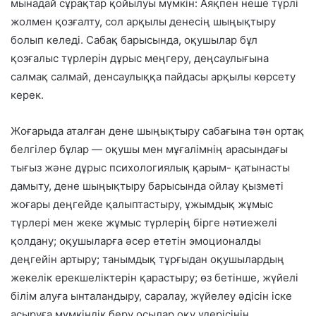
мынадай сұрақтар қойылуы мүмкін: Аяқпен неше түрлі
жолмен қозғалту, сол арқылы денесің шыңықтыру
болып келеді. Сабақ барысында, оқушылар бұл
қозғалыс түрлерін дұрыс меңгеру, деңсаулығына
салмақ салмай, денсаулыққа пайдасы арқылы көрсету
керек.
Жоғарыда аталған дене шыңықтыру сабағына тән ортақ
белгілер бұлар — оқушы мен мұғалімнің арасындағы
тығыз және дұрыс психологиялық қарым- қатынасты
дамыту, дене шыңықтыру барысында ойлау қызметі
жоғары деңгейде қалыптастыру, ұжымдық жұмыс
түрлері мен жеке жұмыс түрлерің бірге нәтиежелі
қолдану; оқушыларға әсер ететін эмоционалды
деңгейін артыру; танымдық тұрғыдан оқушылардың
жекелік ерекшеліктерін қарастыру; өз бетінше, жүйелі
білім алуға ынталандыру, саралау, жүйелеу әдісін іске
асыруға мүмкіндік беру осылар оқу үдерісінің