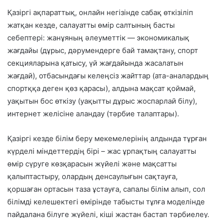
Қазіргі ақпараттық, онлайн негізінде сабақ өткізіліп
жатқан кезде, салауатты өмір салтының басты
себептері: жанұяның әлеуметтік — экономикалық
жағдайы (дұрыс, дәрумендерге бай тамақтану, спорт
секцияларына қатысу, үй жағдайында жасалатын
жағдай), отбасындағы келеңсіз жайттар (ата-аналардың
спортққа деген қөз қарасы), алдына мақсат қоймай,
уақытын бос өткізу (уақытты дұрыс жоспарлай білу),
интернет желісіне аландау (тәрбие талаптары).
Қазіргі кезде білім беру мекемелерінің алдында тұрған
күрделі міндеттердің бірі – жас ұрпақтың салауатты
өмір сүруге көзқарасын жүйелі және мақсатты
қалыптастыру, олардың денсаулығын сақтауға,
қоршаған ортасын таза ұстауға, сапалы білім алып, сол
білімді келешектегі өмірінде табысты тұлға моделінде
пайдалана білуге жүйелі, кіші жастан бастап тәрбиелеу.