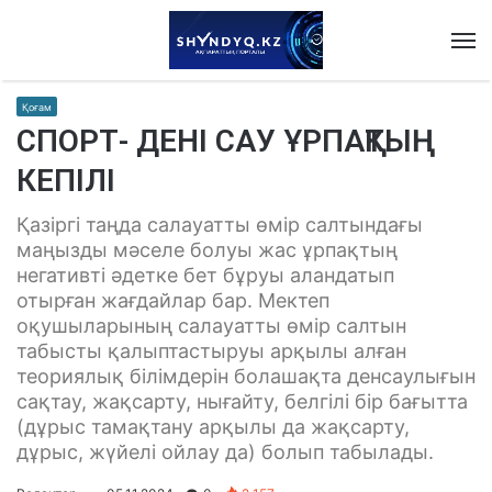
M
Қоғам
СПОРТ- ДЕНІ САУ ҰРПАҚТЫҢ
КЕПІЛІ
Қазіргі таңда салауатты өмір салтындағы
маңызды мәселе болуы жас ұрпақтың
негативті әдетке бет бұруы аландатып
отырған жағдайлар бар. Мектеп
оқушыларының салауатты өмір салтын
табысты қалыптастыруы арқылы алған
теориялық білімдерін болашақта денсаулығын
сақтау, жақсарту, нығайту, белгілі бір бағытта
(дұрыс тамақтану арқылы да жақсарту,
дұрыс, жүйелі ойлау да) болып табылады.