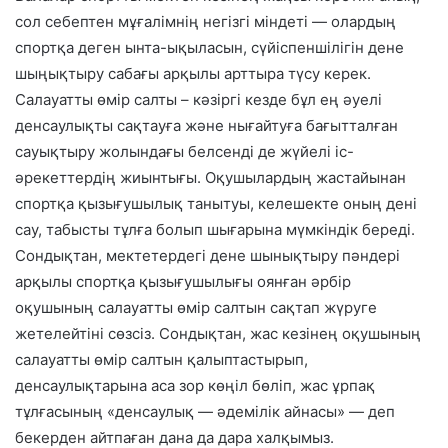
сол себептен мұғалімнің негізгі міндеті — олардың
спортқа деген ынта-ықыласын, сүйіспеншілігін дене
шыңықтыру сабағы арқылы арттыра түсу керек.
Салауатты өмір салты – кәзіргі кезде бұл ең әуелі
денсаулықты сақтауға және нығайтуға бағытталған
сауықтыру жолындағы белсенді де жүйелі іс-
әрекеттердің жиынтығы. Оқушылардың жастайынан
спортқа қызығушылық танытуы, келешекте оның дені
сау, табысты тұлға болып шығарына мүмкіндік береді.
Сондықтан, мектетердегі дене шынықтыру пәндері
арқылы спортқа қызығушылығы оянған әрбір
оқушының салауатты өмір салтын сақтап жүруге
жетелейтіні сөзсіз. Сондықтан, жас кезінең оқушының
салауатты өмір салтын қалыптастырып,
денсаулықтарына аса зор көңіл бөліп, жас ұрпақ
тұлғасының «денсаулық — әдемілік айнасы» — деп
бекерден айтпаған дана да дара халқымыз.