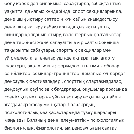
болу керек деп ойлаймыз: сабақтарда, сабақтан тыс
уақытта, демалыс күндерінде, спорт секцияларында,
дене шыңықтыру сәттерін күн сайын ұйымдастыру,
дене шыңыктыру сабақтарында қызықты үлтық
ойындар қолданып отыру, волонтерлық қозғалыстар;
дене тәрбиесі және салауатты өмір салты бойынша
тақырыпты сабақтары, спорттық секциялар мен
үйірмелер, ата- аналар үшінде ақпараттық-ағарту
курстары, экологиялық форумдар, ғылыми жобалар,
сенбіліктер, семинар-тренингтер, демалыс күндердегі
денсаулық фестивальдері, спорттық спартакиадалар,
деңсаулық қауіпсіздік бағдарлары, оқушылар арасында
«сенім қызметтерін» ұйымдастыру арқылы қолайлы
жағдайлар жасау мен қатар, балалардың
психологиялық қөз қарастарында түзеу шаралары
маңызды. Баланың дене, әлеуметтік – психологиялық,
биологиялық, физиологиялық денсаулығын сақтау