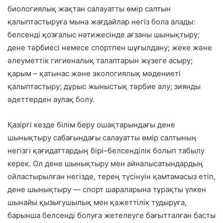
биологиялық жақтан салауатты өмір салтын
қалыптастыруға мына жағдайлар негіз бола алады:
белсенді қозғалыс нәтижесінде ағзаны шынықтыру;
дене тәрбиесі немесе спортпен шұғылдану; жеке және
әлеуметтік гигиеналық талаптарын жүзеге асыру;
қарым – қатынас және экологиялық мәдениеті
қалыптастыру; дұрыс жыныстық тәрбие алу; зиянды
әдеттерден аулақ болу.
Қазіргі кезде білім беру ошақтарындағы дене
шынықтыру сабағындағы салауатты өмір салтының
негізгі қағидаттардың бірі–белсенділік болып табылу
керек. Ол дене шынықтыру мен айналысатындардың
ойластырылған негізде, терең түсінуін қамтамасыз етіп,
дене шынықтыру — спорт шараларына тұрақты үлкен
шынайы қызығушылық мен қажеттілік тудыруға,
барынша белсенді болуға жетелеуге бағытталған басты