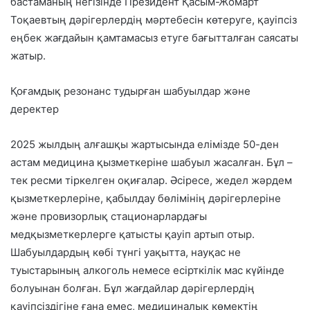
бастаманың негізінде Президент Қасым-Жомарт
Тоқаевтың дәрігерлердің мәртебесін көтеруге, қауіпсіз
еңбек жағдайын қамтамасыз етуге бағытталған саясаты
жатыр.
Қоғамдық резонанс тудырған шабуылдар және
деректер
2025 жылдың алғашқы жартысында елімізде 50-ден
астам медицина қызметкеріне шабуыл жасалған. Бұл –
тек ресми тіркелген оқиғалар. Әсіресе, жедел жәрдем
қызметкерлеріне, қабылдау бөлімінің дәрігерлеріне
және провизорлық стационарлардағы
медқызметкерлерге қатысты қауіп артып отыр.
Шабуылдардың көбі түнгі уақытта, науқас не
туыстарының алкоголь немесе есірткілік мас күйінде
болуынан болған. Бұл жағдайлар дәрігерлердің
қауіпсіздігіне ғана емес, медициналық көмектің