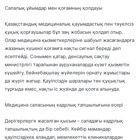
Салалық ұйымдар мен қоғамның қолдауы
Қазақстандық медициналық қауымдастық пен тәуелсіз
құқық қорғаушылар бұл заң жобасын қолдап отыр.
Олар медицина қызметкерлеріне шабуыл жасағандарға
жазаның күшеюі қоғамға нақты сигнал береді деп
есептейді. Сонымен қатар, денсаулық сақтау
министрлігі тарапынан ауруханаларда күзет қызметін
күшейту, бейнебақылау жүйелерін орнату жұмыстары
да жүріп жатыр. Қауіпсіздік шаралары тек құқықтық
тұрғыда емес, нақты іс жүзінде де қолға алынуда.
Медицина саласының кадрлық тапшылығына әсері
Дәрігерлерге жасалған қысым – саладағы кадрлық
тапшылықтың да бір себебі. Кейбір мамандар
қауіпсіздікке алаңдап, мемлекеттік клиникалардан