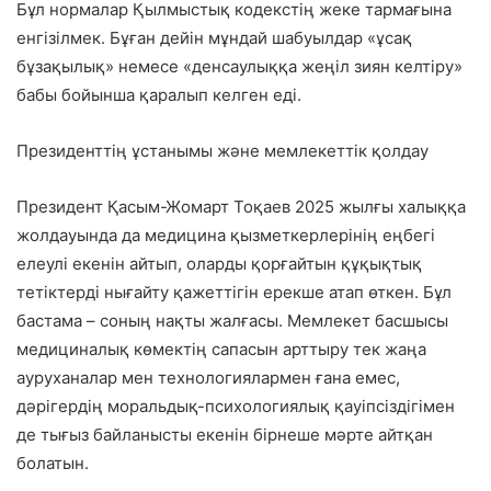
Бұл нормалар Қылмыстық кодекстің жеке тармағына
енгізілмек. Бұған дейін мұндай шабуылдар «ұсақ
бұзақылық» немесе «денсаулыққа жеңіл зиян келтіру»
бабы бойынша қаралып келген еді.
Президенттің ұстанымы және мемлекеттік қолдау
Президент Қасым-Жомарт Тоқаев 2025 жылғы халыққа
жолдауында да медицина қызметкерлерінің еңбегі
елеулі екенін айтып, оларды қорғайтын құқықтық
тетіктерді нығайту қажеттігін ерекше атап өткен. Бұл
бастама – соның нақты жалғасы. Мемлекет басшысы
медициналық көмектің сапасын арттыру тек жаңа
ауруханалар мен технологиялармен ғана емес,
дәрігердің моральдық-психологиялық қауіпсіздігімен
де тығыз байланысты екенін бірнеше мәрте айтқан
болатын.