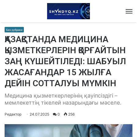
M
Без рубрики
ҚАЗАҚСТАНДА МЕДИЦИНА
ҚЫЗМЕТКЕРЛЕРІН ҚОРҒАЙТЫН
ЗАҢ КҮШЕЙТІЛЕДІ: ШАБУЫЛ
ЖАСАҒАНДАР 15 ЖЫЛҒА
ДЕЙІН СОТТАЛУЫ МҮМКІН
Медицина қызметкерлерінің қауіпсіздігі –
мемлекеттің тікелей назарындағы мәселе.
Редактор
24.07.2025
0
256