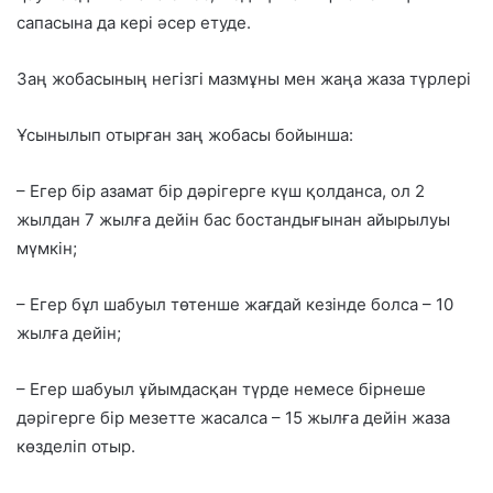
сапасына да кері әсер етуде.
Заң жобасының негізгі мазмұны мен жаңа жаза түрлері
Ұсынылып отырған заң жобасы бойынша:
– Егер бір азамат бір дәрігерге күш қолданса, ол 2
жылдан 7 жылға дейін бас бостандығынан айырылуы
мүмкін;
– Егер бұл шабуыл төтенше жағдай кезінде болса – 10
жылға дейін;
– Егер шабуыл ұйымдасқан түрде немесе бірнеше
дәрігерге бір мезетте жасалса – 15 жылға дейін жаза
көзделіп отыр.