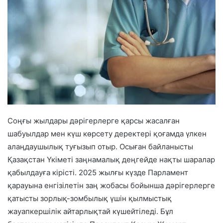
Соңғы жылдары дәрігерлерге қарсы жасалған
шабуылдар мен күш көрсету деректері қоғамда үлкен
алаңдаушылық туғызып отыр. Осыған байланысты
Қазақстан Үкіметі заңнамалық деңгейде нақты шаралар
қабылдауға кірісті. 2025 жылғы күзде Парламент
қарауына енгізілетін заң жобасы бойынша дәрігерлерге
қатысты зорлық-зомбылық үшін қылмыстық
жауапкершілік айтарлықтай күшейтіледі. Бұл