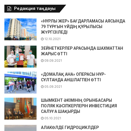
Редакция таңдауы
«НҰРЛЫ ЖЕР» БАҒДАРЛАМАСЫ АЯСЫНДА
79 ТҰРҒЫН ҮЙДІҢ ҚҰРЫЛЫСЫ
ЖҮРГІЗІЛЕДІ
12.10.2021
ЗЕЙНЕТКЕРЛЕР АРАСЫНДА ШАХМАТТАН
ЖАРЫС ӨТТІ
09.09.2021
«ДОМАЛАҚ АНА» ОПЕРАСЫ НҰР-
СҰЛТАНДА АНШЛАГПЕН ӨТТІ
05.09.2021
ШЫМКЕНТ ӘКІМІНІҢ ОРЫНБАСАРЫ
ПОЛЯК КӘСІПКЕРЛЕРІН ИНВЕСТИЦИЯ
САЛУҒА ШАҚЫРДЫ
05.10.2021
АЛАКӨЛДЕ ГИДРОЦИКЛДЕР