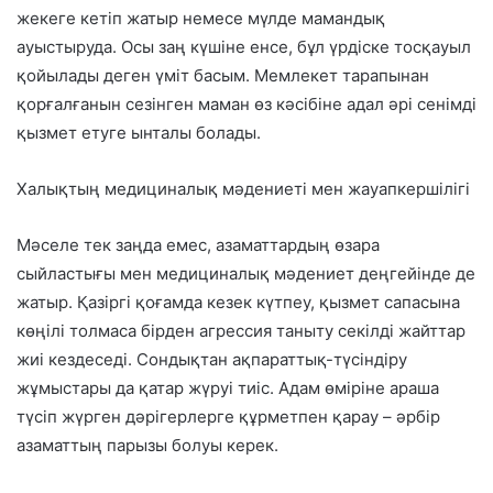
жекеге кетіп жатыр немесе мүлде мамандық
ауыстыруда. Осы заң күшіне енсе, бұл үрдіске тосқауыл
қойылады деген үміт басым. Мемлекет тарапынан
қорғалғанын сезінген маман өз кәсібіне адал әрі сенімді
қызмет етуге ынталы болады.
Халықтың медициналық мәдениеті мен жауапкершілігі
Мәселе тек заңда емес, азаматтардың өзара
сыйластығы мен медициналық мәдениет деңгейінде де
жатыр. Қазіргі қоғамда кезек күтпеу, қызмет сапасына
көңілі толмаса бірден агрессия таныту секілді жайттар
жиі кездеседі. Сондықтан ақпараттық-түсіндіру
жұмыстары да қатар жүруі тиіс. Адам өміріне араша
түсіп жүрген дәрігерлерге құрметпен қарау – әрбір
азаматтың парызы болуы керек.