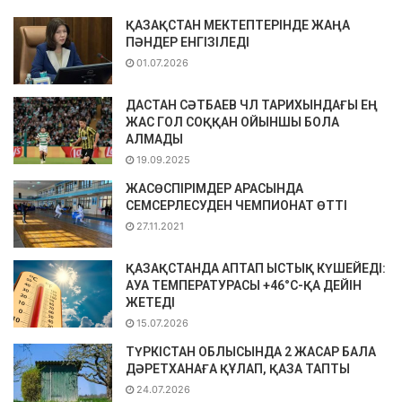
ҚАЗАҚСТАН МЕКТЕПТЕРІНДЕ ЖАҢА
ПӘНДЕР ЕНГІЗІЛЕДІ
01.07.2026
ДАСТАН СӘТБАЕВ ЧЛ ТАРИХЫНДАҒЫ ЕҢ
ЖАС ГОЛ СОҚҚАН ОЙЫНШЫ БОЛА
АЛМАДЫ
19.09.2025
ЖАСӨСПІРІМДЕР АРАСЫНДА
СЕМСЕРЛЕСУДЕН ЧЕМПИОНАТ ӨТТІ
27.11.2021
ҚАЗАҚСТАНДА АПТАП ЫСТЫҚ КҮШЕЙЕДІ:
АУА ТЕМПЕРАТУРАСЫ +46°С-ҚА ДЕЙІН
ЖЕТЕДІ
15.07.2026
ТҮРКІСТАН ОБЛЫСЫНДА 2 ЖАСАР БАЛА
ДӘРЕТХАНАҒА ҚҰЛАП, ҚАЗА ТАПТЫ
24.07.2026