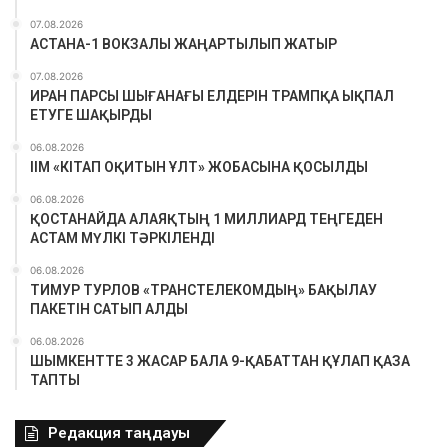
07.08.2026
АСТАНА-1 ВОКЗАЛЫ ЖАҢАРТЫЛЫП ЖАТЫР
07.08.2026
ИРАН ПАРСЫ ШЫҒАНАҒЫ ЕЛДЕРІН ТРАМПҚА ЫҚПАЛ
ЕТУГЕ ШАҚЫРДЫ
06.08.2026
ІІМ «КІТАП ОҚИТЫН ҰЛТ» ЖОБАСЫНА ҚОСЫЛДЫ
06.08.2026
ҚОСТАНАЙДА АЛАЯҚТЫҢ 1 МИЛЛИАРД ТЕҢГЕДЕН
АСТАМ МҮЛКІ ТӘРКІЛЕНДІ
06.08.2026
ТИМУР ТУРЛОВ «ТРАНСТЕЛЕКОМДЫҢ» БАҚЫЛАУ
ПАКЕТІН САТЫП АЛДЫ
06.08.2026
ШЫМКЕНТТЕ 3 ЖАСАР БАЛА 9-ҚАБАТТАН ҚҰЛАП ҚАЗА
ТАПТЫ
Редакция таңдауы