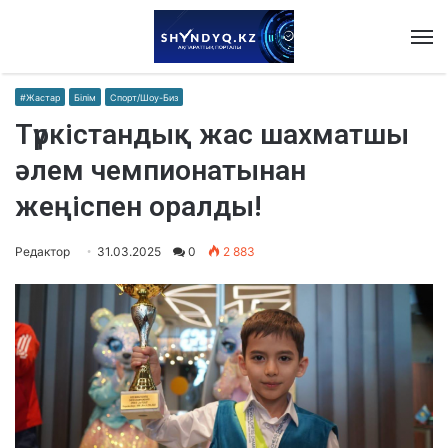
M
#Жастар
Білім
Спорт/Шоу-Биз
Түркістандық жас шахматшы
әлем чемпионатынан
жеңіспен оралды!
Редактор
31.03.2025
0
2 883