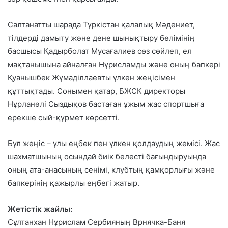
Салтанатты шарада Түркістан қалалық Мәдениет,
тілдерді дамыту және дене шынықтыру бөлімінің
басшысы Қадырболат Мусағалиев сөз сөйлеп, ел
мақтанышына айналған Нұрисламды және оның бапкері
Қуанышбек Жұмаділлаевты үлкен жеңісімен
құттықтады. Сонымен қатар, БЖСК директоры
Нұрланәлі Сыздықов бастаған ұжым жас спортшыға
ерекше сый-құрмет көрсетті.
Бұл жеңіс – ұлы еңбек пен үлкен қолдаудың жемісі. Жас
шахматшының осындай биік белесті бағындыруында
оның ата-анасының сенімі, клубтың қамқорлығы және
бапкерінің қажырлы еңбегі жатыр.
Жетістік жайлы:
Сұлтанхан Нұрислам Сербияның Врнячка-Баня