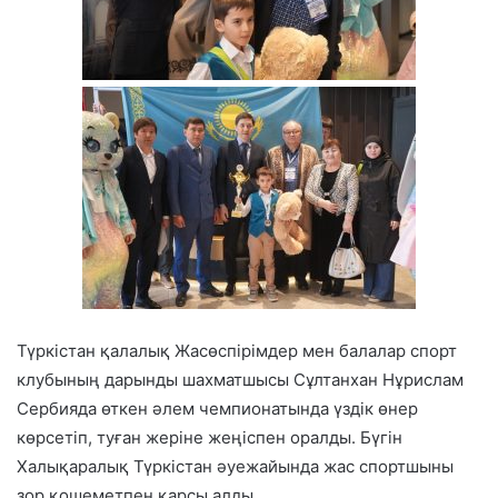
Түркістан қалалық Жасөспірімдер мен балалар спорт
клубының дарынды шахматшысы Сұлтанхан Нұрислам
Сербияда өткен әлем чемпионатында үздік өнер
көрсетіп, туған жеріне жеңіспен оралды. Бүгін
Халықаралық Түркістан әуежайында жас спортшыны
зор қошеметпен қарсы алды.