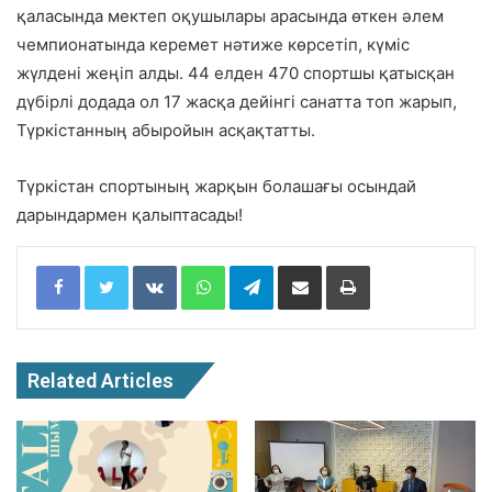
қаласында мектеп оқушылары арасында өткен әлем
чемпионатында керемет нәтиже көрсетіп, күміс
жүлдені жеңіп алды. 44 елден 470 спортшы қатысқан
дүбірлі додада ол 17 жасқа дейінгі санатта топ жарып,
Түркістанның абыройын асқақтатты.
Түркістан спортының жарқын болашағы осындай
дарындармен қалыптасады!
Facebook
Twitter
VKontakte
WhatsApp
Telegram
Share via Email
Print
Related Articles