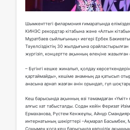
Шымкенттегі филармония ғимаратында еліміздег
КИНЭС рекордтар кітабына және «Алтын кітабын
Мұратбаев сыйлығының» иегері Ербек Бакиевтың
Тәуелсіздіктің 30 жылдығына орайластырылған 
жүргізіп, концертте ақынның өлеңіне жазылға
– Бүгінгі кешке жиналып, қолдау көрсеткендері
қартаймайды», кешіме анамның да қатысып отыр
анасына арнап жазған әнін орындап, гүл шоқтар
Кеш барысында ақынның өзі тәмамдаған «Үміт»
алғыс хат табысталды. Содан кейін Феризат Изі
Ермаханова, Рүстем Кенжеұлы, Айнұр Смандияро
интернатының шәкірттері –Ақмарал Басымбек, Ма
Сонымен қоса кеш барысында көпшілік ақынның