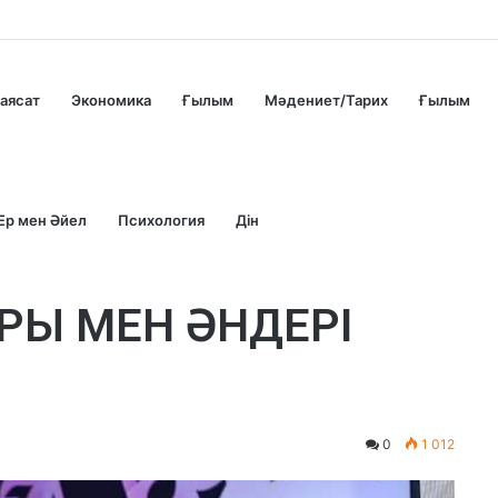
аясат
Экономика
Ғылым
Мәдениет/Тарих
Ғылым
Ер мен Әйел
Психология
Дін
РЫ МЕН ӘНДЕРІ
0
1 012