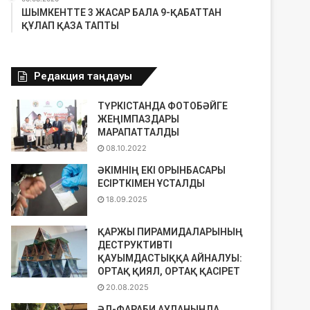
ШЫМКЕНТТЕ 3 ЖАСАР БАЛА 9-ҚАБАТТАН
ҚҰЛАП ҚАЗА ТАПТЫ
Редакция таңдауы
ТҮРКІСТАНДА ФОТОБӘЙГЕ
ЖЕҢІМПАЗДАРЫ
МАРАПАТТАЛДЫ
08.10.2022
ӘКІМНІҢ ЕКІ ОРЫНБАСАРЫ
ЕСІРТКІМЕН ҰСТАЛДЫ
18.09.2025
ҚАРЖЫ ПИРАМИДАЛАРЫНЫҢ
ДЕСТРУКТИВТІ
ҚАУЫМДАСТЫҚҚА АЙНАЛУЫ:
ОРТАҚ ҚИЯЛ, ОРТАҚ ҚАСІРЕТ
20.08.2025
ӘЛ-ФАРАБИ АУДАНЫНДА