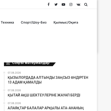
Facebook
Twitter
YouTube
Instagram
vk.com
Search
for
Техника
Спорт/Шоу-Биз
Қылмыс/Оқиға
Соңғы материалдар
07.08.2026
ҚЫЗЫЛОРДАДА АЛТЫНДЫ ЗАҢСЫЗ ӨНДІРГЕН
13 АДАМ ҚАМАЛДЫ
07.08.2026
ҚЫТАЙ АҚШ ШЕКТЕУЛЕРІНЕ ЖАУАП БЕРДІ
07.08.2026
АЛАЯҚТАР БАЛАЛАР АРҚЫЛЫ АТА-АНАНЫҢ