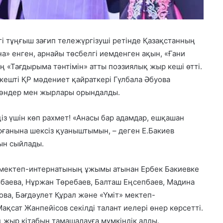
і тұңғыш зағип тележүргізуші ретінде Қазақстанның
а» енген, арнайы төсбелгі иемденген ақын, «Ғани
 «Тағдырыма тәнтімін» атты поэзиялық жыр кеші өтті.
кешті ҚР мәдениет қайраткері Гүлбала Әбуова
н әндер мен жырлары орындалды.
ңіз үшін көп рахмет! «Анасы бар адамдар, ешқашан
ғанына шексіз қуаныштымын, – деген Е.Бакиев
ын сыйлады.
 мектеп-интернатының ұжымы атынан Ербек Бакиевке
мбаева, Нұржан Төребаев, Балташ Еңсепбаев, Мадина
ва, Бағдәулет Құрал және «Үміт» мектеп-
қсат Жанпейісов секілді талант иелері өнер көрсетті.
 жыр кітабын тамашалауға мүмкіндік алды.