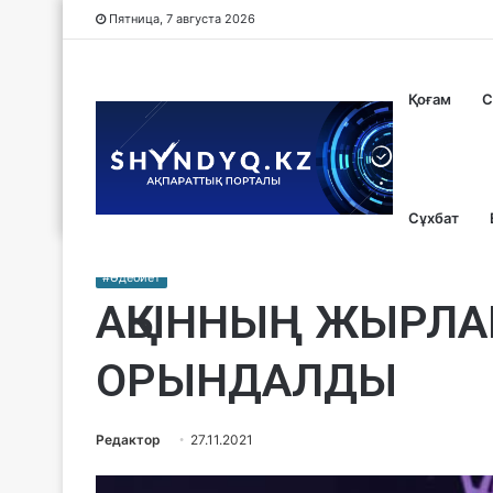
Пятница, 7 августа 2026
Қоғам
С
Сұхбат
#Әдебиет
АҚЫННЫҢ ЖЫРЛА
ОРЫНДАЛДЫ
Редактор
27.11.2021