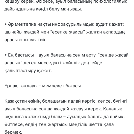
көшіру керек. Әсіресе, ауыл баласының психологиялық
дайындығына көңіл бөлу маңызды.
• Әр мектепке
нақты инфрақұрылымдық аудит
қажет:
шынайы жағдай мен “есепке жақсы” жалған ақпардың
арасы ашылуы тиіс.
• Ең бастысы –
ауыл баласына сенім арту
, “сен де жасай
аласың” деген месседжті жүйелік деңгейде
қалыптастыру қажет.
Ұрпақ таңдауы – мемлекет бағасы
Қазақстан өзінің болашағын қалай көргісі келсе, бүгінгі
ауыл баласына сонша жағдай жасауы керек
. Қалалық
оқушыға қолжетімді білім – ауылдық балаға да лайық.
Әйтпесе, елдің тең жартысы мәңгілік шетте қала
бермек.