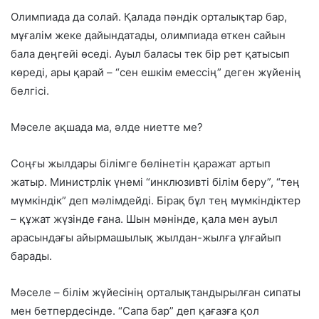
Олимпиада да солай. Қалада пәндік орталықтар бар,
мұғалім жеке дайындатады, олимпиада өткен сайын
бала деңгейі өседі. Ауыл баласы тек
бір рет қатысып
көреді
, ары қарай – “сен ешкім емессің” деген жүйенің
белгісі.
Мәселе ақшада ма, әлде ниетте ме?
Соңғы жылдары білімге бөлінетін қаражат артып
жатыр. Министрлік үнемі “инклюзивті білім беру”, “тең
мүмкіндік” деп мәлімдейді. Бірақ
бұл тең мүмкіндіктер
– құжат жүзінде ғана
. Шын мәнінде, қала мен ауыл
арасындағы айырмашылық жылдан-жылға ұлғайып
барады.
Мәселе – білім жүйесінің
орталықтандырылған сипаты
мен бетпердесінде
. “Сапа бар” деп қағазға қол