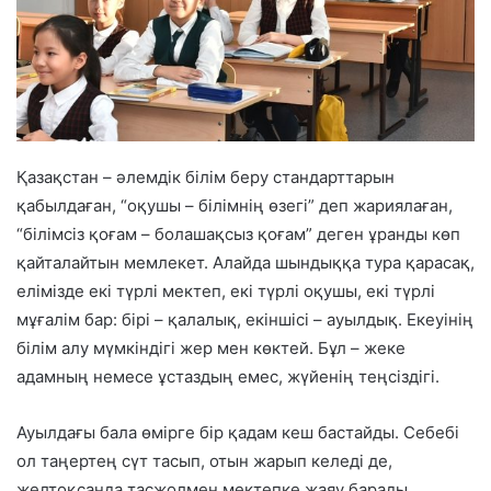
Қазақстан – әлемдік білім беру стандарттарын
қабылдаған, “оқушы – білімнің өзегі” деп жариялаған,
“білімсіз қоғам – болашақсыз қоғам” деген ұранды көп
қайталайтын мемлекет. Алайда шындыққа тура қарасақ,
елімізде екі түрлі мектеп, екі түрлі оқушы, екі түрлі
мұғалім бар: бірі – қалалық, екіншісі – ауылдық. Екеуінің
білім алу мүмкіндігі жер мен көктей. Бұл – жеке
адамның немесе ұстаздың емес,
жүйенің теңсіздігі
.
Ауылдағы бала өмірге бір қадам кеш бастайды. Себебі
ол таңертең сүт тасып, отын жарып келеді де,
желтоқсанда тасжолмен мектепке жаяу барады.