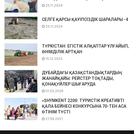
25.11.2024
СЕЛГЕ ҚАРСЫ ҚАУІПСІЗДІК ШАРАЛАРЫ -4
25.11.2024
ТҮРКІСТАН: ЕГІСТІК АЛҚАПТАР ҰЛҒАЙЫП,
ӨНІМДІЛІК АРТҚАН
15.12.2025
ДУБАЙДАҒЫ ҚАЗАҚСТАНДЫҚТАРДЫҢ
ЖАНАЙҚАЙЫ: РЕЙСТЕР ТОҚТАДЫ,
ҚОНАҚҮЙЛЕР ШЫҒАРУДА
01.03.2026
«SHYMKENT 2200: ТУРИСТІК КРЕАТИВТІ
ҚАЛА БЕЙНЕСІ КОНКУРСЫНА 70-ТЕН АСА
ӨТІНІМ ТҮСТІ
27.09.2021