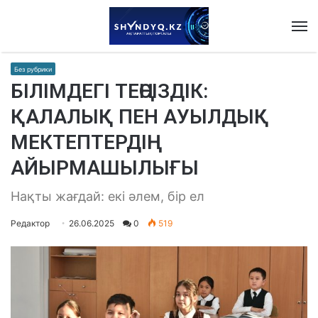
M
Без рубрики
БІЛІМДЕГІ ТЕҢСІЗДІК:
ҚАЛАЛЫҚ ПЕН АУЫЛДЫҚ
МЕКТЕПТЕРДІҢ
АЙЫРМАШЫЛЫҒЫ
Нақты жағдай: екі әлем, бір ел
Редактор
26.06.2025
0
519