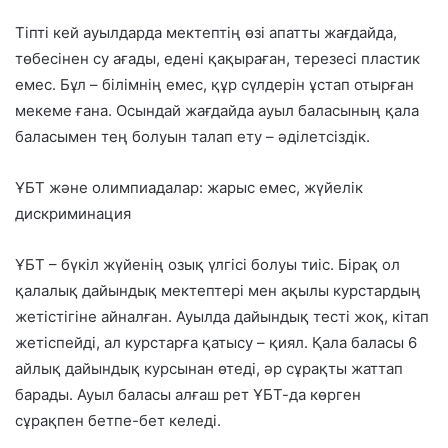
Тіпті кей ауылдарда
мектептің өзі апатты жағдайда
,
төбесінен су ағады, едені қақыраған, терезесі пластик
емес. Бұл – білімнің емес,
құр сүлдерін ұстап отырған
мекеме
ғана. Осындай жағдайда ауыл баласының қала
баласымен тең болуын талап ету – әділетсіздік.
ҰБТ және олимпиадалар: жарыс емес, жүйелік
дискриминация
ҰБТ – бүкіл жүйенің озық үлгісі болуы тиіс. Бірақ ол
қалалық дайындық мектептері мен ақылы курстардың
жетістігіне айналған
. Ауылда дайындық тесті жоқ, кітап
жетіспейді, ал курстарға қатысу – қиял. Қала баласы 6
айлық дайындық курсынан өтеді, әр сұрақты жаттап
барады. Ауыл баласы алғаш рет ҰБТ-да көрген
сұрақпен бетпе-бет келеді.