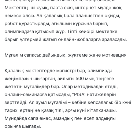
Мектептің іші суық, парта ескі, интернет мүлде жоқ
немесе әлсіз. Ал қалалық бала планшетпен оқиды,
робот құрастырады, ағылшын курсына барып,
олимпиадаға қатысып жүр. Тіпті кейбірі мектепке
барып үлгермей жатып онлайн-жобаларға араласады.
Мұғалім сапасы: дайындық, жүктеме және мотивация
Қалалық мектептерде магистрі бар, олимпиада
жеңімпазын шығарған, айлығы 500 мың теңгеге
жететін мұғалімдер бар. Олар методикадан өтеді,
онлайн-семинарға қатысады, “PISA” нәтижелерін
зерттейді. Ал ауыл мұғалімі – көбіне көпсалалы: бір күні
тарих, ертеңіне қазақ тілі, арғы күні кітапханашы.
Мұндайда
сапа емес, амандық пен есеп
алдыңғы
орынға шығады.