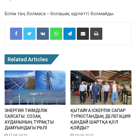
Білім тең болмаса – болашақ әділетті болмайды.
Facebook
Twitter
VKontakte
WhatsApp
Telegram
Share via Email
Print
Related Articles
ЭНЕРГИЯ ТИІМДІЛІК
ҚЫТАЙҒА ІСКЕРЛІК САПАР:
САЯСАТЫ: СОЗАҚ
ТҮРКІСТАНДЫҚ ДЕЛЕГАЦИЯ
АУДАНЫНЫҢ ТҰРАҚТЫ
ҚАНДАЙ ШАРТҚА ҚОЛ
ДАМУЫНДАҒЫ РӨЛІ
ҚОЙДЫ?
17.06.2025
19.06.2025