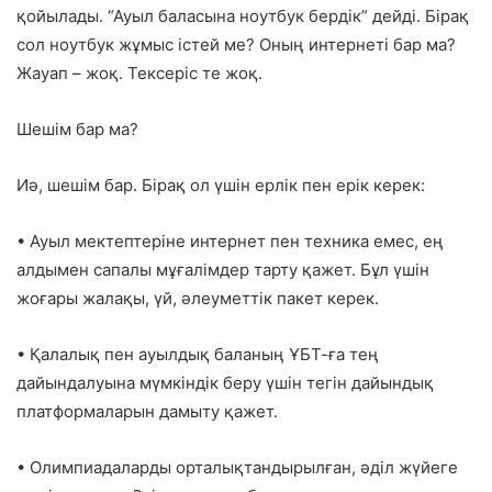
қойылады. “Ауыл баласына ноутбук бердік” дейді. Бірақ
сол ноутбук жұмыс істей ме? Оның интернеті бар ма?
Жауап – жоқ. Тексеріс те жоқ.
Шешім бар ма?
Иә, шешім бар. Бірақ ол үшін
ерлік пен ерік керек
:
• Ауыл мектептеріне
интернет пен техника емес, ең
алдымен сапалы мұғалімдер тарту
қажет. Бұл үшін
жоғары жалақы, үй, әлеуметтік пакет
керек.
• Қалалық пен ауылдық баланың
ҰБТ-ға тең
дайындалуына мүмкіндік беру үшін тегін дайындық
платформаларын
дамыту қажет.
• Олимпиадаларды
орталықтандырылған, әділ жүйеге