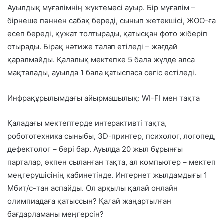
Ауылдық мұғалімнің жүктемесі ауыр. Бір мұғалім –
бірнеше пәннен сабақ береді, сынып жетекшісі, ЖОО-ға
есеп береді, құжат толтырады, қатысқан фото жіберіп
отырады. Бірақ
нәтиже талап етіледі
– жағдай
қаралмайды. Қалалық мектепке 5 бала жүлде алса
мақталады, ауылда 1 бала қатыспаса сөгіс естіледі.
Инфрақұрылымдағы айырмашылық: WI-FI мен тақта
Қаладағы мектептерде интерактивті тақта,
робототехника сыныбы, 3D-принтер, психолог, логопед,
дефектолог – бәрі бар. Ауылда 20 жыл бұрынғы
парталар, әкпен сыланған тақта, ал компьютер – мектеп
меңгерушісінің кабинетінде. Интернет жылдамдығы 1
Мбит/с-тан аспайды. Ол арқылы қалай онлайн
олимпиадаға қатыссын? Қалай жаңартылған
бағдарламаны меңгерсін?