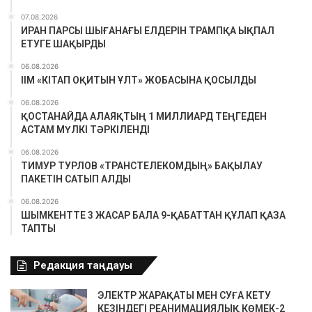
07.08.2026
ИРАН ПАРСЫ ШЫҒАНАҒЫ ЕЛДЕРІН ТРАМПҚА ЫҚПАЛ
ЕТУГЕ ШАҚЫРДЫ
06.08.2026
ІІМ «КІТАП ОҚИТЫН ҰЛТ» ЖОБАСЫНА ҚОСЫЛДЫ
06.08.2026
ҚОСТАНАЙДА АЛАЯҚТЫҢ 1 МИЛЛИАРД ТЕҢГЕДЕН
АСТАМ МҮЛКІ ТӘРКІЛЕНДІ
06.08.2026
ТИМУР ТУРЛОВ «ТРАНСТЕЛЕКОМДЫҢ» БАҚЫЛАУ
ПАКЕТІН САТЫП АЛДЫ
06.08.2026
ШЫМКЕНТТЕ 3 ЖАСАР БАЛА 9-ҚАБАТТАН ҚҰЛАП ҚАЗА
ТАПТЫ
Редакция таңдауы
ЭЛЕКТР ЖАРАҚАТЫ МЕН СУҒА КЕТУ
КЕЗІНДЕГІ РЕАНИМАЦИЯЛЫҚ КӨМЕК-2