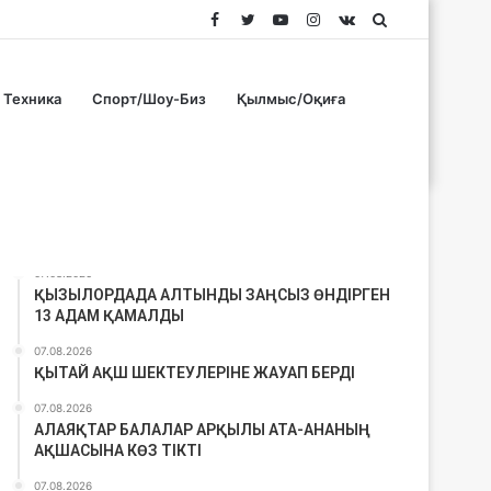
Facebook
Twitter
YouTube
Instagram
vk.com
Search
for
Техника
Спорт/Шоу-Биз
Қылмыс/Оқиға
Соңғы материалдар
07.08.2026
ҚЫЗЫЛОРДАДА АЛТЫНДЫ ЗАҢСЫЗ ӨНДІРГЕН
13 АДАМ ҚАМАЛДЫ
07.08.2026
ҚЫТАЙ АҚШ ШЕКТЕУЛЕРІНЕ ЖАУАП БЕРДІ
07.08.2026
АЛАЯҚТАР БАЛАЛАР АРҚЫЛЫ АТА-АНАНЫҢ
АҚШАСЫНА КӨЗ ТІКТІ
07.08.2026