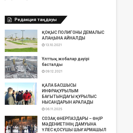
Редакция таңдауы
ҚОҚЫС ПОЛИГОНЫ ДЕМАЛЫС
АЛАҢЫНА АЙНАЛДЫ
13.10.2021
Ұлттық жобалар дәуірі
басталды
09.12.2021
ҚАЛА БАСШЫСЫ
ИНФРАҚҰРЫЛЫМ
БАҒЫТЫНДАҒЫ ҚҰРЫЛЫС
НЫСАНДАРЫН АРАЛАДЫ
06.11.2025
СОЗАҚ ӨНЕРПАЗДАРЫ – ӨҢІР
МӘДЕНИЕТІНІҢ ДАМУЫНА
ҮЛЕС ҚОСУШЫ ШЫҒАРМАШЫЛ