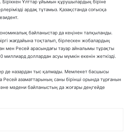
. Біріккен Ұлттар ұйымын құрушылардың біріне
рлерімізді ардақ тұтамыз. Қазақстанда соғысқа
резидент.
кономикалық байланыстар да кеңінен талқыланды.
зіргі жағдайына тоқталып, бірлескен жобалардың
стан мен Ресей арасындағы тауар айналымы тұрақты
30 миллиард доллардан асуы мүмкін екенін жеткізді.
ер де назардан тыс қалмады. Мемлекет басшысы
да Ресей азаматтарының саны бірінші орында тұрғанын
қ және мәдени байланыстың да жоғары деңгейде