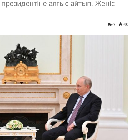
президентіне алғыс айтып, Жеңіс
0
68