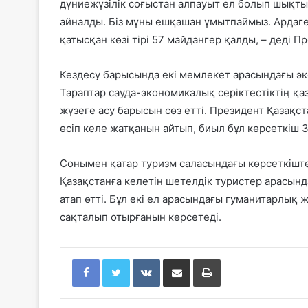
дүниежүзілік соғыстан алпауыт ел болып шықты
айналды. Біз мұны ешқашан ұмытпаймыз. Ардаге
қатысқан көзі тірі 57 майдангер қалды, – деді П
Кездесу барысында екі мемлекет арасындағы э
Тараптар сауда-экономикалық серіктестіктің қа
жүзеге асу барысын сөз етті. Президент Қазақ
өсіп келе жатқанын айтып, биыл бұл көрсеткіш 
Сонымен қатар туризм саласындағы көрсеткішт
Қазақстанға келетін шетелдік туристер арасын
атап өтті. Бұл екі ел арасындағы гуманитарлы
сақталып отырғанын көрсетеді.
Facebook
Twitter
VKontakte
Share via Email
Print