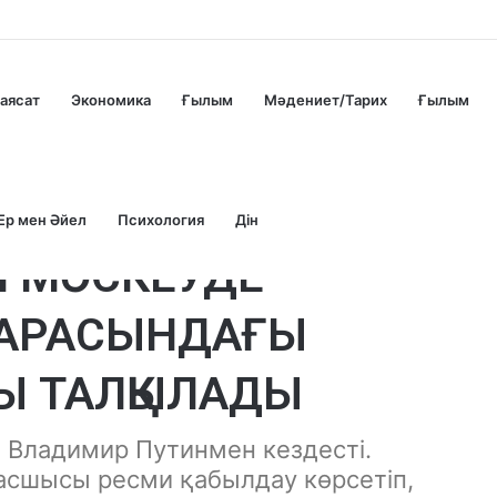
аясат
Экономика
Ғылым
Мәдениет/Тарих
Ғылым
Ер мен Әйел
Психология
Дін
Н МӘСКЕУДЕ
Л АРАСЫНДАҒЫ
Ы ТАЛҚЫЛАДЫ
Владимир Путинмен кездесті.
сшысы ресми қабылдау көрсетіп,