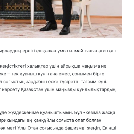
ырлардың ерлігі ешқашан ұмытылмайтынын атап өтті.
кеңістіктегі халықтар үшін айрықша маңызға ие
еке – тек қуаныш күні ғана емес, сонымен бірге
соғыстың зардабын еске түсіретін тағзым күні.
т көрсету Қазақстан үшін маңызды құндылықтардың
уде жүздескеніме қуаныштымын. Бұл «көзіміз жасқа
тарихындағы ең қанқұйлы соғыста опат болған
өкіметі Ұлы Отан соғысында фашизмді жеңіп, Екінші