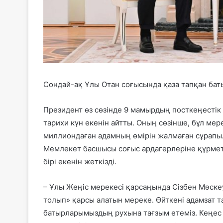
Сондай-ақ Ұлы Отан соғысында қаза тапқан бат
Президент өз сөзінде 9 мамырдың посткеңестік 
тарихи күн екенін айтты. Оның сөзінше, бұл мер
миллиондаған адамның өмірін жалмаған сұрапыл 
Мемлекет басшысы соғыс ардагерлеріне құрме
бірі екенін жеткізді.
– Ұлы Жеңіс мерекесі қарсаңында Сізбен Мәске
толып» қарсы алатын мереке. Өйткені адамзат 
батырларымыздың рухына тағзым етеміз. Кеңес 