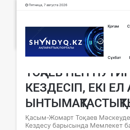
Пятница, 7 августа 2026
Қоғам
С
Сұхбат
Без рубрики
ТОҚАЕВ ПЕН ПУТИ
КЕЗДЕСІП, ЕКІ Е
ЫНТЫМАҚТАСТЫҚТ
Қасым-Жомарт Тоқаев Мәскеуде 
Кездесу барысында Мемлекет ба