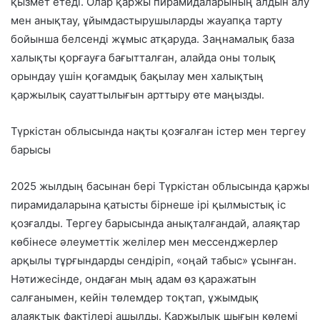
қызмет етеді. Олар қаржы пирамидаларының алдын алу
мен анықтау, ұйымдастырушыларды жауапқа тарту
бойынша белсенді жұмыс атқаруда. Заңнамалық база
халықты қорғауға бағытталған, алайда оны толық
орындау үшін қоғамдық бақылау мен халықтың
қаржылық сауаттылығын арттыру өте маңызды.
Түркістан облысында нақты қозғалған істер мен тергеу
барысы
2025 жылдың басынан бері Түркістан облысында қаржы
пирамидаларына қатысты бірнеше ірі қылмыстық іс
қозғалды. Тергеу барысында анықталғандай, алаяқтар
көбінесе әлеуметтік желілер мен мессенджерлер
арқылы тұрғындарды сендіріп, «оңай табыс» ұсынған.
Нәтижесінде, ондаған мың адам өз қаражатын
салғанымен, кейін төлемдер тоқтап, ұжымдық
алаяқтық фактілері ашылды. Қаржылық шығын көлемі