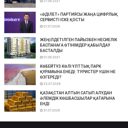
21.09.2021
«ӘДІЛЕТ» ПАРТИЯСЫ ЖАҢА ЦИФРЛЫҚ
СЕРВИСТІ ІСКЕ ҚОСТЫ
01.07.2026
ЖЕҢІЛДЕТІЛГЕН ПАЙЫЗБЕН НЕСИЕЛІК
БАСПАНАҒА ӨТІНІМДЕР ҚАБЫЛДАУ
БАСТАЛДЫ
01.09.2021
КӨБЕЙТҰЗ КӨЛІ ҰЛТТЫҚ ПАРК
ҚҰРАМЫНА ЕНЕДІ: ТУРИСТЕР ҮШІН НЕ
ӨЗГЕРЕДІ?
23.07.2026
ҚАЗАҚСТАН АЛТЫН САТЫП АЛУДАН
ӘЛЕМДІК КӨШБАСШЫЛАР ҚАТАРЫНА
ЕНДІ
31.07.2026