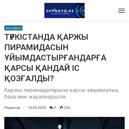
M
Без рубрики
ТҮРКІСТАНДА ҚАРЖЫ
ПИРАМИДАСЫН
ҰЙЫМДАСТЫРҒАНДАРҒА
ҚАРСЫ ҚАНДАЙ ІС
ҚОЗҒАЛДЫ?
Қаржы пирамидаларына қарсы заңнамалық
база мен жауапкершілік
Редактор
19.06.2025
0
254