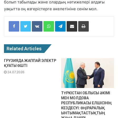
болып табылады және олардың нәтижелері алдағы
уақытта оң өзгерістерге әкелетініне сенім мол.
Facebook
Twitter
VKontakte
WhatsApp
Telegram
Share via Email
Print
Related Articles
ГРУЗИЯДА ЖАППАЙ ЭЛЕКТР
ҚУАТЫ ӨШТІ
24.07.2026
ТҮРКІСТАН ОБЛЫСЫ ӘКІМІ
МЕН МОЛДОВА
РЕСПУБЛИКАСЫ ЕЛШІСІНІҢ
КЕЗДЕСУІ: ӨҢІРАРАЛЫҚ
ЫНТЫМАҚТАСТЫҚТЫҢ