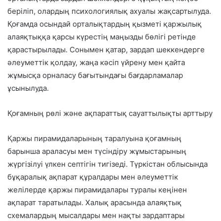
беріліп, олардың психологиялық ахуалы жақсартылуда.
Қоғамда осындай орталықтардың қызметі қаржылық
алаяқтыққа қарсы күрестің маңызды бөлігі ретінде
қарастырылады. Сонымен қатар, зардап шеккендерге
әлеуметтік қолдау, жаңа кәсіп үйрену мен қайта
жұмысқа орналасу бағытындағы бағдарламалар
ұсынылуда.
Қоғамның рөлі және ақпараттық сауаттылықты арттыру
Қаржы пирамидаларының таралуына қоғамның
барынша араласуы мен түсіндіру жұмыстарының
жүргізілуі үлкен септігін тигізеді. Түркістан облысында
бұқаралық ақпарат құралдары мен әлеуметтік
желілерде қаржы пирамидалары туралы кеңінен
ақпарат таратылады. Халық арасында алаяқтық
схемалардың мысалдары мен нақты зардаптары