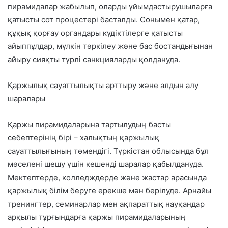
пирамидалар жабылып, оларды ұйымдастырушыларға
қатысты сот процестері басталды. Сонымен қатар,
құқық қорғау органдары күдіктілерге қатысты
айыппұлдар, мүлкін тәркілеу және бас бостандығынан
айыру сияқты түрлі санкцияларды қолдануда.
Қаржылық сауаттылықты арттыру және алдын алу
шаралары
Қаржы пирамидаларына тартылудың басты
себептерінің бірі – халықтың қаржылық
сауаттылығының төмендігі. Түркістан облысында бұл
мәселені шешу үшін кешенді шаралар қабылдануда.
Мектептерде, колледждерде және жастар арасында
қаржылық білім беруге ерекше мән берілуде. Арнайы
тренингтер, семинарлар мен ақпараттық науқандар
арқылы тұрғындарға қаржы пирамидаларының