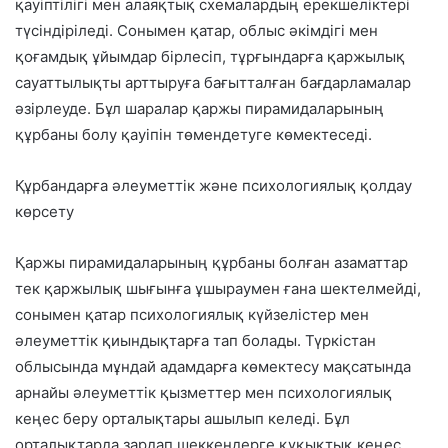
қауіптілігі мен алаяқтық схемалардың ерекшеліктері
түсіндіріледі. Сонымен қатар, облыс әкімдігі мен
қоғамдық ұйымдар бірлесіп, тұрғындарға қаржылық
сауаттылықты арттыруға бағытталған бағдарламалар
әзірлеуде. Бұл шаралар қаржы пирамидаларының
құрбаны болу қауіпін төмендетуге көмектеседі.
Құрбандарға әлеуметтік және психологиялық қолдау
көрсету
Қаржы пирамидаларының құрбаны болған азаматтар
тек қаржылық шығынға ұшыраумен ғана шектелмейді,
сонымен қатар психологиялық күйзелістер мен
әлеуметтік қиындықтарға тап болады. Түркістан
облысында мұндай адамдарға көмектесу мақсатында
арнайы әлеуметтік қызметтер мен психологиялық
кеңес беру орталықтары ашылып келеді. Бұл
орталықтарда зардап шеккендерге құқықтық кеңес