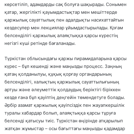
көрсетіліп, адамдарды сақ болуға шақырады. Сонымен
қатар, жергілікті қауымдастықтар мен мешіттерде
қаржылық сауаттылық пен адалдықты насихаттайтын
кездесулер мен лекциялар ұйымдастырылады. Қоғам
белсенділігі қаржылық алаяқтыққа қарсы күрестің
негізгі күші ретінде бағаланады.
Түркістан облысындағы қаржы пирамидаларына қарсы
күрес – бұл кешенді және маңызды процесс. Заңның
қатаң қолданылуы, құқық қорғау органдарының
белсенділігі, халықтың қаржылық сауаттылығының
артуы және әлеуметтік қолдаудың беріктігі біріккен
кезде ғана бұл қауіптің деңгейін төмендетуге болады.
Әрбір азамат қаржылық қауіпсіздік пен жауапкершілік
туралы хабардар болып, алаяқтыққа қарсы тұруға
белсенді қатысуы тиіс. Түркістан өңірінде атқарылып
жатқан жұмыстар – осы бағыттағы маңызды қадамдар