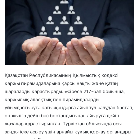
Қазақстан Республикасының Қылмыстық кодексі
қаржы пирамидаларына қарсы нақты және қатаң
шараларды қарастырады. Әсіресе 217-бап бойынша,
қаржылық алаяқтық пен пирамидаларды
ұйымдастыруға қатысқандарға айыппұл салудан бастап,
он жылға дейін бас бостандығынан айыруға дейін
жазалар қарастырылған. Түркістан облысында осы
заңды іске асыру үшін арнайы құқық қорғау органдары