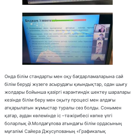
Онда білім стандарты мен оқу бағдарламаларына сай
білім беруді жүзеге асырудағы қиындықтар, одан шығу
жолдары бойынша қазіргі карантиндік шектеу шаралары
кезінде білім беру мен оқыту процесі мен алдағы
атқарылатын жұмыстар туралы сөз болды. Сонымен
қатар, аудан көлемінде іс –тәжірибесі көпке үлгі
боларлық Ә.Молдағұлова атындағы білім ордасының
мұғалімі Сайера Джусупованың «Графикалық