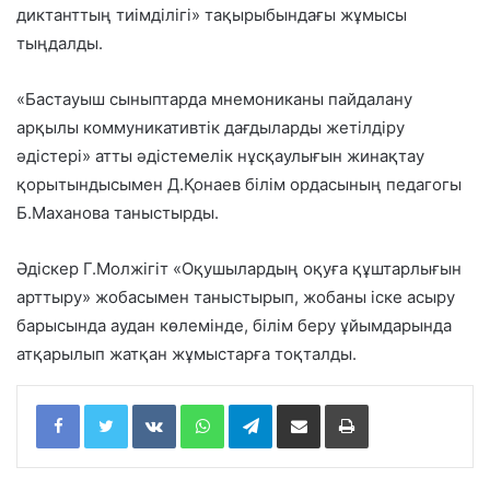
диктанттың тиімділігі» тақырыбындағы жұмысы
тыңдалды.
«Бастауыш сыныптарда мнемониканы пайдалану
арқылы коммуникативтік дағдыларды жетілдіру
әдістері» атты әдістемелік нұсқаулығын жинақтау
қорытындысымен Д.Қонаев білім ордасының педагогы
Б.Маханова таныстырды.
Әдіскер Г.Молжігіт «Оқушылардың оқуға құштарлығын
арттыру» жобасымен таныстырып, жобаны іске асыру
барысында аудан көлемінде, білім беру ұйымдарында
атқарылып жатқан жұмыстарға тоқталды.
Facebook
Twitter
VKontakte
WhatsApp
Telegram
Share via Email
Print