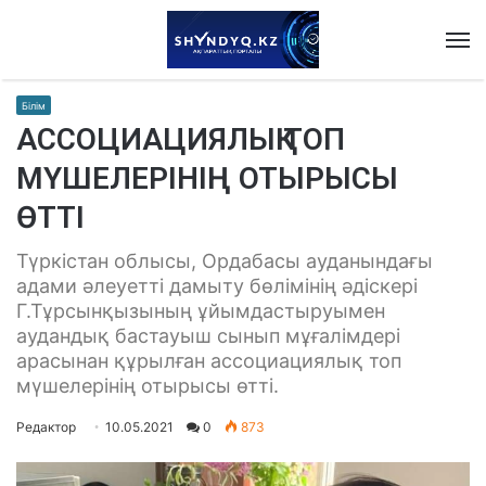
M
Білім
АССОЦИАЦИЯЛЫҚ ТОП
МҮШЕЛЕРІНІҢ ОТЫРЫСЫ
ӨТТІ
Түркістан облысы, Ордабасы ауданындағы
адами әлеуетті дамыту бөлімінің әдіскері
Г.Тұрсынқызының ұйымдастыруымен
аудандық бастауыш сынып мұғалімдері
арасынан құрылған ассоциациялық топ
мүшелерінің отырысы өтті.
Редактор
10.05.2021
0
873