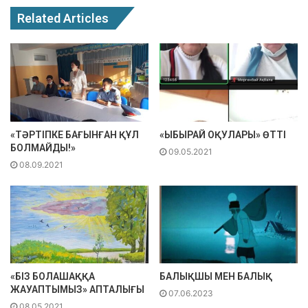
Related Articles
«ТӘРТІПКЕ БАҒЫНҒАН ҚҰЛ
«ЫБЫРАЙ ОҚУЛАРЫ» ӨТТІ
БОЛМАЙДЫ!»
09.05.2021
08.09.2021
«БІЗ БОЛАШАҚҚА
БАЛЫҚШЫ МЕН БАЛЫҚ
ЖАУАПТЫМЫЗ» АПТАЛЫҒЫ
07.06.2023
08.05.2021