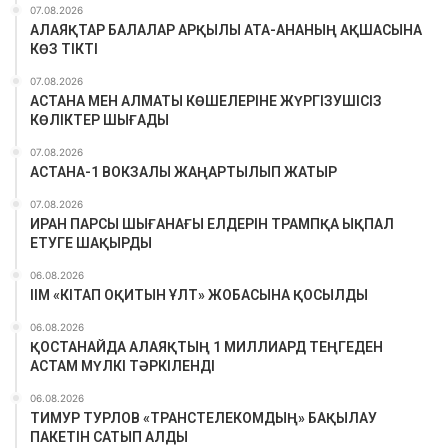
07.08.2026
АЛАЯҚТАР БАЛАЛАР АРҚЫЛЫ АТА-АНАНЫҢ АҚШАСЫНА
КӨЗ ТІКТІ
07.08.2026
АСТАНА МЕН АЛМАТЫ КӨШЕЛЕРІНЕ ЖҮРГІЗУШІСІЗ
КӨЛІКТЕР ШЫҒАДЫ
07.08.2026
АСТАНА-1 ВОКЗАЛЫ ЖАҢАРТЫЛЫП ЖАТЫР
07.08.2026
ИРАН ПАРСЫ ШЫҒАНАҒЫ ЕЛДЕРІН ТРАМПҚА ЫҚПАЛ
ЕТУГЕ ШАҚЫРДЫ
06.08.2026
ІІМ «КІТАП ОҚИТЫН ҰЛТ» ЖОБАСЫНА ҚОСЫЛДЫ
06.08.2026
ҚОСТАНАЙДА АЛАЯҚТЫҢ 1 МИЛЛИАРД ТЕҢГЕДЕН
АСТАМ МҮЛКІ ТӘРКІЛЕНДІ
06.08.2026
ТИМУР ТУРЛОВ «ТРАНСТЕЛЕКОМДЫҢ» БАҚЫЛАУ
ПАКЕТІН САТЫП АЛДЫ