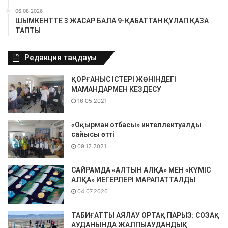
06.08.2026
ШЫМКЕНТТЕ 3 ЖАСАР БАЛА 9-ҚАБАТТАН ҚҰЛАП ҚАЗА
ТАПТЫ
Редакция таңдауы
ҚОРҒАНЫС ІСТЕРІ ЖӨНІНДЕГІ
МАМАНДАРМЕН КЕЗДЕСУ
16.05.2021
«Оқырман отбасы» интеллектуалды
сайысы өтті
09.12.2021
САЙРАМДА «АЛТЫН АЛҚА» МЕН «КҮМІС
АЛҚА» ИЕГЕРЛЕРІ МАРАПАТТАЛДЫ
04.07.2026
ТАБИҒАТТЫ АЯЛАУ ОРТАҚ ПАРЫЗ: СОЗАҚ
АУДАНЫНДА ЖАЛПЫАУДАНДЫҚ