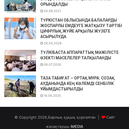
ОРЫНДАЛДЫ
04.09.2021
ТҮРКІСТАН ОБЛЫСЫНДА БАЛАЛАРДЫ
ЖОСПАРЛЫ ЕМДЕУГЕ ЖАТҚЫЗУ ТӘРТІБІ
ЦИФРЛЫҚ ЖҮЙЕ АРҚЫЛЫ ЖҮЗЕГЕ
АСЫРЫЛУДА
26.04.2026
ТҮЛКІБАСТА АППАРАТТЫҚ МӘЖІЛІСТЕ
ӨЗЕКТІ МӘСЕЛЕЛЕР ТАЛҚЫЛАНДЫ
06.07.2026
ТАЗА ТАБИҒАТ – ОРТАҚ МҰРА: СОЗАҚ
АУДАНЫНДА КЕҢ КӨЛЕМДІ СЕНБІЛІК
ҰЙЫМДАСТЫРЫЛДЫ
16.06.2025
© Copyright 2026,Барлық құқық қорғалған |
Сайт
жасақтаушы
iMEDIA