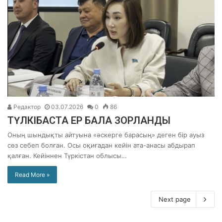
Редактор
03.07.2026
0
86
ТҮЛКІБАСТА ЕР БАЛА ЗОРЛАНДЫ
Оның шындықты айтуына «әскерге барасың» деген бір ауыз
сөз себеп болған. Осы оқиғадан кейін ата-анасы абдырап
қалған. Кейіннен Түркістан облысы…
Read More »
Next page