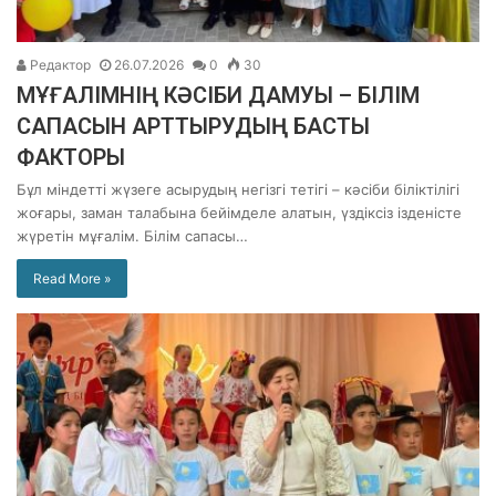
Редактор
26.07.2026
0
30
МҰҒАЛІМНІҢ КӘСІБИ ДАМУЫ – БІЛІМ
САПАСЫН АРТТЫРУДЫҢ БАСТЫ
ФАКТОРЫ
Бұл міндетті жүзеге асырудың негізгі тетігі – кәсіби біліктілігі
жоғары, заман талабына бейімделе алатын, үздіксіз ізденісте
жүретін мұғалім. Білім сапасы…
Read More »