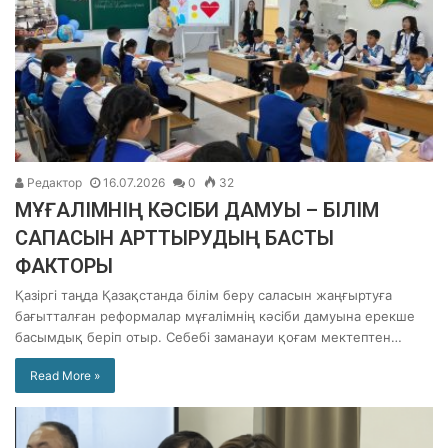
Редактор
16.07.2026
0
32
МҰҒАЛІМНІҢ КӘСІБИ ДАМУЫ – БІЛІМ
САПАСЫН АРТТЫРУДЫҢ БАСТЫ
ФАКТОРЫ
Қазіргі таңда Қазақстанда білім беру саласын жаңғыртуға
бағытталған реформалар мұғалімнің кәсіби дамуына ерекше
басымдық беріп отыр. Себебі заманауи қоғам мектептен…
Read More »