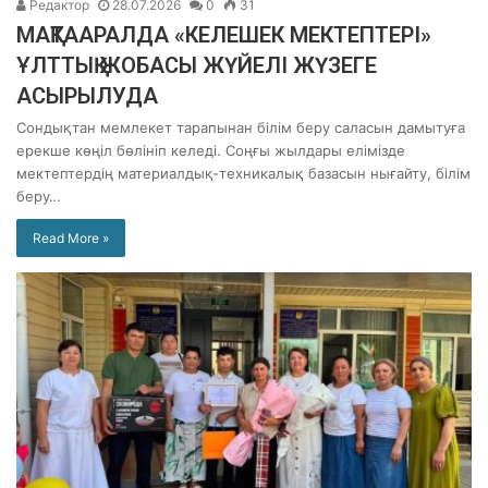
Редактор
28.07.2026
0
31
МАҚТААРАЛДА «КЕЛЕШЕК МЕКТЕПТЕРІ»
ҰЛТТЫҚ ЖОБАСЫ ЖҮЙЕЛІ ЖҮЗЕГЕ
АСЫРЫЛУДА
Сондықтан мемлекет тарапынан білім беру саласын дамытуға
ерекше көңіл бөлініп келеді. Соңғы жылдары елімізде
мектептердің материалдық-техникалық базасын нығайту, білім
беру…
Read More »