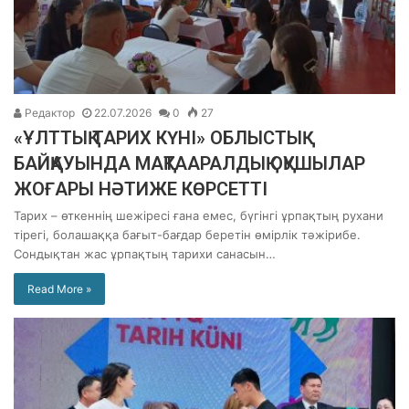
Редактор
22.07.2026
0
27
«ҰЛТТЫҚ ТАРИХ КҮНІ» ОБЛЫСТЫҚ
БАЙҚАУЫНДА МАҚТААРАЛДЫҚ ОҚУШЫЛАР
ЖОҒАРЫ НӘТИЖЕ КӨРСЕТТІ
Тарих – өткеннің шежіресі ғана емес, бүгінгі ұрпақтың рухани
тірегі, болашаққа бағыт-бағдар беретін өмірлік тәжірибе.
Сондықтан жас ұрпақтың тарихи санасын…
Read More »