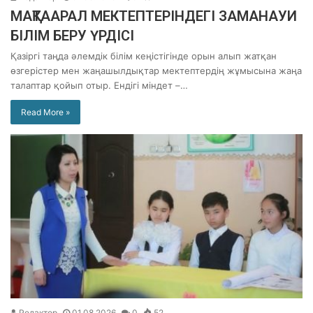
МАҚТААРАЛ МЕКТЕПТЕРІНДЕГІ ЗАМАНАУИ
БІЛІМ БЕРУ ҮРДІСІ
Қазіргі таңда әлемдік білім кеңістігінде орын алып жатқан
өзгерістер мен жаңашылдықтар мектептердің жұмысына жаңа
талаптар қойып отыр. Ендігі міндет –…
Read More »
Редактор
01.08.2026
0
52