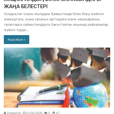
ЖАҢА БЕЛЕСТЕРІ
Сондықтан соңғы жылдары Қазақстанда білім беру жүйесін
жаңғыртуға, оның сапасын арттыруға және халықаралық
талаптарға сәйкестендіруге бағытталған кешенді реформалар
жүйелі түрде…
Read More »
Редактор
01.08.2026
0
47