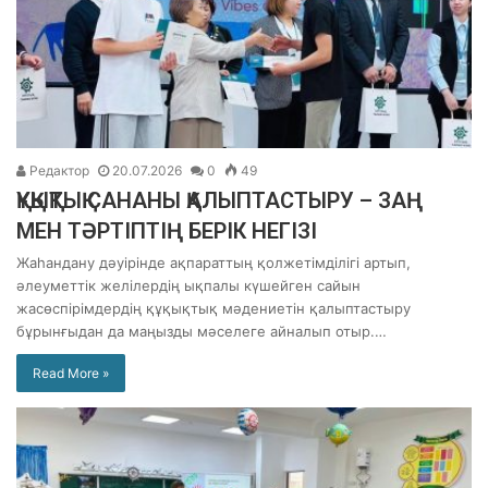
Редактор
20.07.2026
0
49
ҚҰҚЫҚТЫҚ САНАНЫ ҚАЛЫПТАСТЫРУ – ЗАҢ
МЕН ТӘРТІПТІҢ БЕРІК НЕГІЗІ
Жаһандану дәуірінде ақпараттың қолжетімділігі артып,
әлеуметтік желілердің ықпалы күшейген сайын
жасөспірімдердің құқықтық мәдениетін қалыптастыру
бұрынғыдан да маңызды мәселеге айналып отыр.…
Read More »