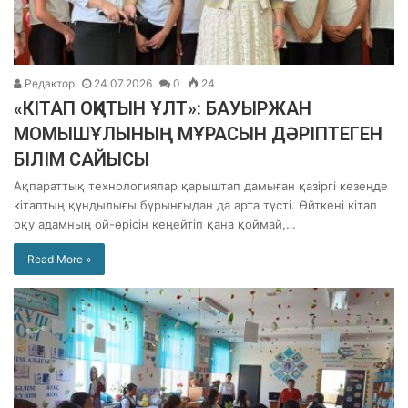
Редактор
24.07.2026
0
24
«КІТАП ОҚИТЫН ҰЛТ»: БАУЫРЖАН
МОМЫШҰЛЫНЫҢ МҰРАСЫН ДӘРІПТЕГЕН
БІЛІМ САЙЫСЫ
Ақпараттық технологиялар қарыштап дамыған қазіргі кезеңде
кітаптың құндылығы бұрынғыдан да арта түсті. Өйткені кітап
оқу адамның ой-өрісін кеңейтіп қана қоймай,…
Read More »