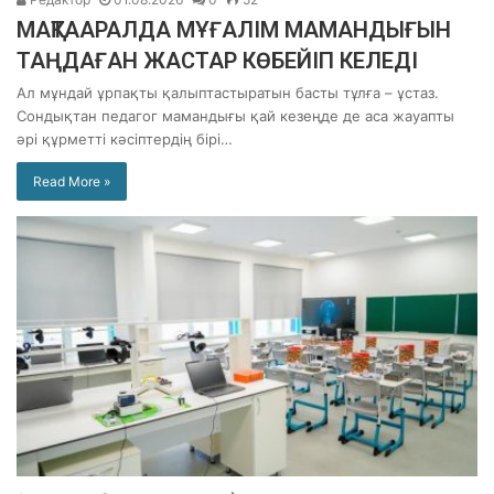
МАҚТААРАЛДА МҰҒАЛІМ МАМАНДЫҒЫН
ТАҢДАҒАН ЖАСТАР КӨБЕЙІП КЕЛЕДІ
Ал мұндай ұрпақты қалыптастыратын басты тұлға – ұстаз.
Сондықтан педагог мамандығы қай кезеңде де аса жауапты
әрі құрметті кәсіптердің бірі…
Read More »