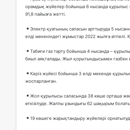
орамдық жүйелер бойынша 6 нысанда құрылыс ж
91,8 пайызға жетті.
Электр қуатының сапасын арттыруда 5 нысанн
елді мекеніндегі жұмыстар 2022 жылға өтпелі. 
Табиғи газ тарту бойынша 4 нысанда – құрыл
биыл аяқталады. Жыл қорытындысымен газбен қа
Кәріз жүйесі бойынша 3 елді мекенде құрылы
жоспарланған.
Жол құрылысы саласында 38 көше орташа жөнд
өткізілуде. Жалпы ұзындығы 62 шақырым болатын
19 көшеге жарықтандыру жүйелері орнатылуд