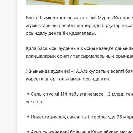
Бүгін Шымкент қаласының әкімі Мұрат Әйтенов Қ
жұмыстарының есебі шеңберінде бірқатар ныса
орындалу деңгейін қадағалады.
Қала басшысы ауданның қысқы кезеңге дайынды
алаңшаларын орнату тапсырмаларының орындал
Жиынында аудан әкімі А.Аликуловтың есепті ба
көрсеткіштер толығымен орындалған.
Салық түсімі 114 пайызға немесе 1,3 млрд. т
жеткен.
Инвестициялық саясатты ілгерілетуде 26 млрд
Ауыз су жүйелері бойынша Көмешбұлақ магист