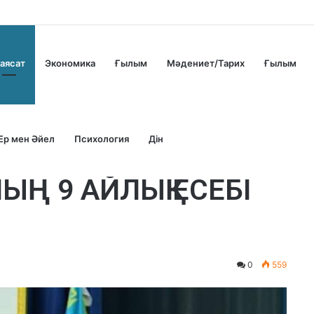
аясат
Экономика
Ғылым
Мәдениет/Тарих
Ғылым
Ер мен Әйел
Психология
Дін
ЫҢ 9 АЙЛЫҚ ЕСЕБІ
0
559