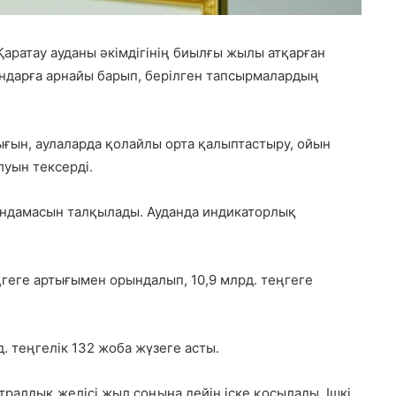
аратау ауданы әкімдігінің биылғы жылы атқарған
ндарға арнайы барып, берілген тапсырмалардың
ғын, аулаларда қолайлы орта қалыптастыру, ойын
уын тексерді.
яндамасын талқылады. Ауданда индикаторлық
еңгеге артығымен орындалып, 10,9 млрд. теңгеге
. теңгелік 132 жоба жүзеге асты.
ралдық желісі жыл соңына дейін іске қосылады. Ішкі