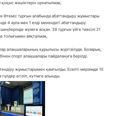
0 қоқыс жәшіктерін орнатылмақ.
әне Өтеміс тұрғын алабында абаттандыру жұмыстары
інде 4 аула мен 1 елді мекендегі абаттандыру
ңберінде жүзеге асқан. 39 тұрғын үйге тиесілі 21
де толығымен аяқталмақ.
лалар алаңшаларының құрылысы жүргізілуде. Бозарық,
бінен спорт алаңшалары пайдалануға берілді.
ктендіру жұмыстарымен қамтылды. Есепті мерзімде 10
гүлдер егіліп, күтімге алынды.