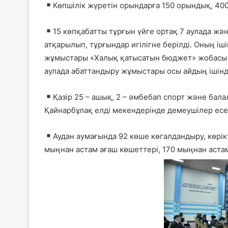
Көпшілік жүретін орындарға 150 орындық, 40
15 көпқабатты тұрғын үйге ортақ 7 аулада ж
атқарылып, тұрғындар игілігне берілді. Оның іш
жұмыстары «Халық қатысатын бюджет» жобасы ше
аулада абаттандыру жұмыстары осы айдың ішін
Қазір 25 – ашық, 2 – әмбебап спорт және ба
Қайнарбұлақ елді мекендерінде демеушілер есе
Аудан аумағында 92 көше көгалдандыру, көрі
мыңнан астам ағаш көшеттері, 170 мыңнан астам 