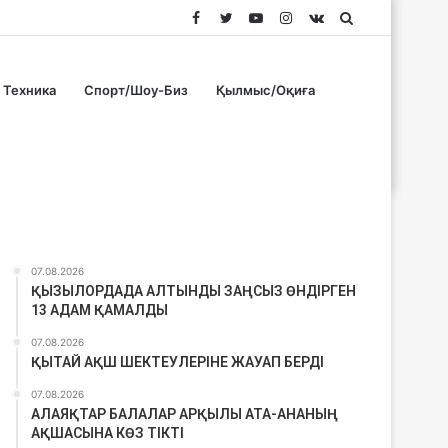
Facebook
Twitter
YouTube
Instagram
vk.com
Search
for
Техника
Спорт/Шоу-Биз
Қылмыс/Оқиға
Соңғы материалдар
07.08.2026
ҚЫЗЫЛОРДАДА АЛТЫНДЫ ЗАҢСЫЗ ӨНДІРГЕН
13 АДАМ ҚАМАЛДЫ
07.08.2026
ҚЫТАЙ АҚШ ШЕКТЕУЛЕРІНЕ ЖАУАП БЕРДІ
07.08.2026
АЛАЯҚТАР БАЛАЛАР АРҚЫЛЫ АТА-АНАНЫҢ
АҚШАСЫНА КӨЗ ТІКТІ