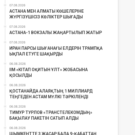
07.08.2026
АСТАНА МЕН АЛМАТЫ КӨШЕЛЕРІНЕ
ЖҮРГІЗУШІСІЗ КӨЛІКТЕР ШЫҒАДЫ
07.08.2026
АСТАНА-1 ВОКЗАЛЫ ЖАҢАРТЫЛЫП ЖАТЫР
07.08.2026
ИРАН ПАРСЫ ШЫҒАНАҒЫ ЕЛДЕРІН ТРАМПҚА
ЫҚПАЛ ЕТУГЕ ШАҚЫРДЫ
06.08.2026
ІІМ «КІТАП ОҚИТЫН ҰЛТ» ЖОБАСЫНА
ҚОСЫЛДЫ
06.08.2026
ҚОСТАНАЙДА АЛАЯҚТЫҢ 1 МИЛЛИАРД
ТЕҢГЕДЕН АСТАМ МҮЛКІ ТӘРКІЛЕНДІ
06.08.2026
ТИМУР ТУРЛОВ «ТРАНСТЕЛЕКОМДЫҢ»
БАҚЫЛАУ ПАКЕТІН САТЫП АЛДЫ
06.08.2026
ШЫМКЕНТТЕ 3 ЖАСАР БАЛА 9-ҚАБАТТАН