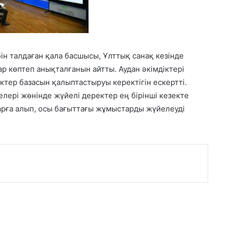
ін талдаған қала басшысы, Ұлттық санақ кезінде
р көптеп анықталғанын айтты. Аудан әкімдіктері
ктер базасын қалыптастыруы керектігін ескертті.
елері жөнінде жүйелі деректер ең бірінші кезекте
зарға алып, осы бағыттағы жұмыстарды жүйелеуді