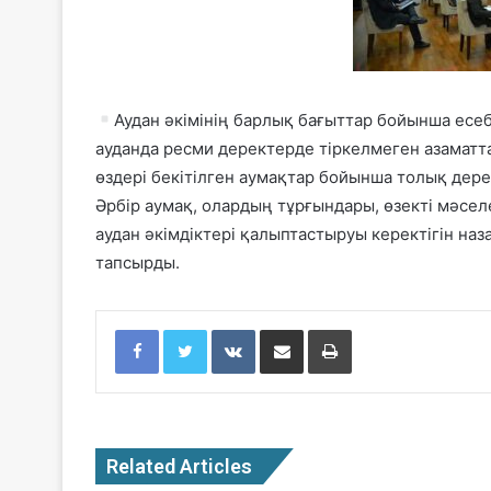
Аудан әкімінің барлық бағыттар бойынша есеб
ауданда ресми деректерде тіркелмеген азаматта
өздері бекітілген аумақтар бойынша толық дере
Әрбір аумақ, олардың тұрғындары, өзекті мәсел
аудан әкімдіктері қалыптастыруы керектігін на
тапсырды.
Facebook
Twitter
VKontakte
Share via Email
Print
Related Articles