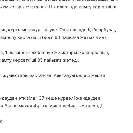
ұмыстары аяқталды. Нәтижесінде қамту көрсеткіші
ың құрылысы жүргізілуде. Оның ішінде Қайнарбұлақ
Қамтылу көрсеткіші биыл 93 пайызға жеткізілмек.
ыс, 1 нысанда – жобалау жұмыстары жоспарланып,
мту көрсеткіші 85 пайызға жетеді.
с жұмыстары басталған. Аяқталуы келесі жылға
еуден өткізілді. 37 көше күрделі жөндеуден
 6 елді мекеннің ішкі көшелеріне тас төселді.
а.