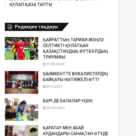
ҚҰЛАП ҚАЗА ТАПТЫ
Редакция таңдауы
ҚАЙРАТТЫҢ ТАРИХИ ЖЕҢІСІ:
СЕЛТИКТІ ҚҰЛАТҚАН
ҚАЗАҚСТАНДЫҚ ФУТБОЛДЫҢ
ТРИУМФЫ
27.08.2025
ШЫМКЕНТТЕ ВОКАЛИСТЕРДІҢ
БАЙҚАУЫ НӘТИЖЕЛІ ӨТТІ
01.11.2021
БӘРІ ДЕ БАЛАЛАР ҮШІН
30.05.2021
ҚАРАТАУ МЕН АБАЙ
АУДАНДАРЫ САНАҚТАН ӨТУДЕ