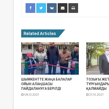
Facebook
Twitter
VKontakte
Share via Email
Print
Related Articles
ШЫМКЕНТТЕ ЖАҢА БАЛАЛАР
ТОЗЫҒЫ ЖЕТ
ОЙЫН АЛАҢШАСЫ
ТҰРҒЫНДАРЫ
ПАЙДАЛАНУҒА БЕРІЛДІ
ҚАЛМАЙДЫ
08.12.2021
21.10.2021