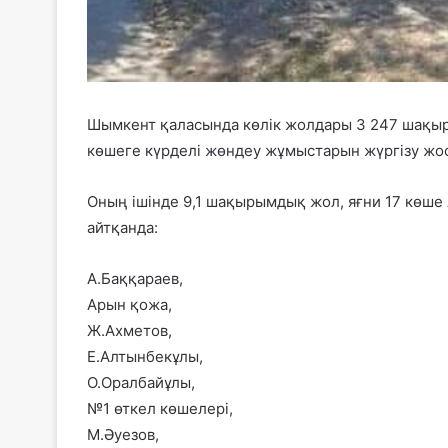
Шымкент қаласында көлік жолдары 3 247 шақы
көшеге күрделі жөндеу жұмыстарын жүргізу жо
Оның ішінде 9,1 шақырымдық жол, яғни 17 көше
айтқанда:
А.Баққараев,
Арын қожа,
Ж.Ахметов,
Е.Алтынбекұлы,
О.Оралбайұлы,
№1 өткел көшелері,
М.Әуезов,