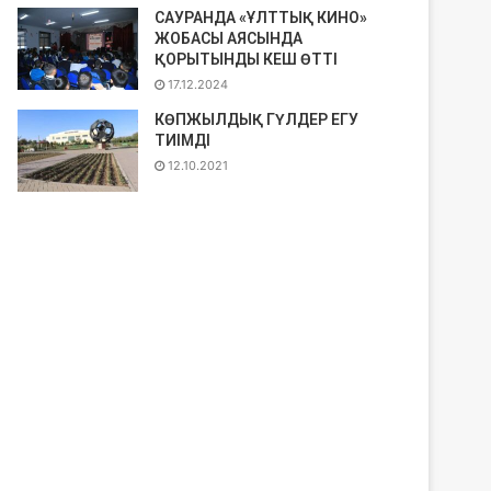
САУРАНДА «ҰЛТТЫҚ КИНО»
ЖОБАСЫ АЯСЫНДА
ҚОРЫТЫНДЫ КЕШ ӨТТІ
17.12.2024
КӨПЖЫЛДЫҚ ГҮЛДЕР ЕГУ
ТИІМДІ
12.10.2021