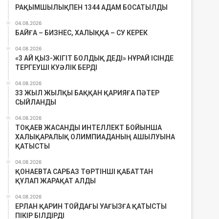
РАҚЫМШЫЛЫҚПЕН 1344 АДАМ БОСАТЫЛДЫ
04.08.2026
БАЙҒА – БИЗНЕС, ХАЛЫҚҚА – СУ КЕРЕК
04.08.2026
«3 АЙ ҚЫЗ-ЖІГІТ БОЛДЫҚ ДЕДІ» НҰРАЙ ІСІНДЕ
ТЕРГЕУШІ КУӘЛІК БЕРДІ
04.08.2026
33 ЖЫЛ ЖЫЛҚЫ БАҚҚАН ҚАРИЯҒА ПӘТЕР
СЫЙЛАНДЫ
04.08.2026
ТОҚАЕВ ЖАСАНДЫ ИНТЕЛЛЕКТ БОЙЫНША
ХАЛЫҚАРАЛЫҚ ОЛИМПИАДАНЫҢ АШЫЛУЫНА
ҚАТЫСТЫ
04.08.2026
ҚОНАЕВТА САРБАЗ ТӨРТІНШІ ҚАБАТТАН
ҚҰЛАП ЖАРАҚАТ АЛДЫ
04.08.2026
ЕРЛАН ҚАРИН ТОЙДАҒЫ УАҒЫЗҒА ҚАТЫСТЫ
ПІКІР БІЛДІРДІ