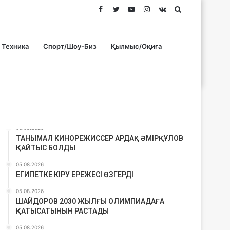
Facebook
Twitter
YouTube
Instagram
vk.com
Search
for
Техника
Спорт/Шоу-Биз
Қылмыс/Оқиға
Соңғы материалдар
05.08.2026
ТАНЫМАЛ КИНОРЕЖИССЕР АРДАҚ ӘМІРҚҰЛОВ
ҚАЙТЫС БОЛДЫ
05.08.2026
ЕГИПЕТКЕ КІРУ ЕРЕЖЕСІ ӨЗГЕРДІ
05.08.2026
ШАЙДОРОВ 2030 ЖЫЛҒЫ ОЛИМПИАДАҒА
ҚАТЫСАТЫНЫН РАСТАДЫ
05.08.2026