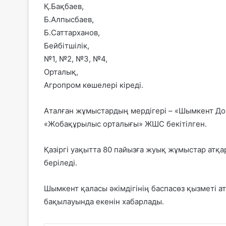
Қ.Бақбаев,
Б.Алпысбаев,
Б.Саттарханов,
Бейбітшілік,
№1, №2, №3, №4,
Орталық,
Агропром көшелері кіреді.
Аталған жұмыстардың мердігері – «Шымкент Д
«Жобақұрылыс орталығы» ЖШС бекітілген.
Қазіргі уақытта 80 пайызға жуық жұмыстар атқ
беріледі.
Шымкент қаласы әкімдігінің баспасөз қызметі а
бақылауында екенін хабарлады.