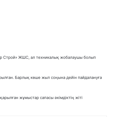
ор Строй» ЖШС, ал техникалық жобалаушы болып
арылған. Барлық көше жыл соңына дейін пайдалануға
тқарылған жұмыстар сапасы әкімдіктің жіті