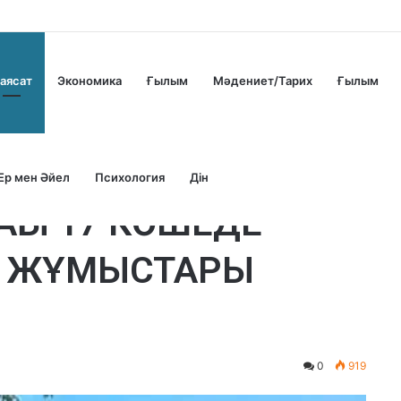
аясат
Экономика
Ғылым
Мәдениет/Тарих
Ғылым
Ер мен Әйел
Психология
Дін
ҒЫ 17 КӨШЕДЕ
У ЖҰМЫСТАРЫ
0
919