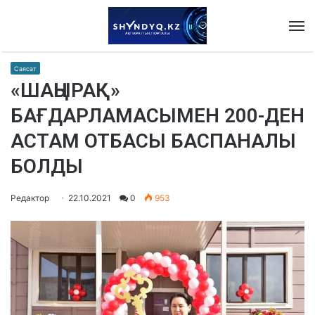
M
Саясат
«ШАҢЫРАҚ»
БАҒДАРЛАМАСЫМЕН 200-ДЕН
АСТАМ ОТБАСЫ БАСПАНАЛЫ
БОЛДЫ
Редактор
22.10.2021
0
953