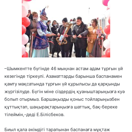
–Шымкентте бүгінде 46 мыңнан астам адам тұрғын үй
кезегінде тіркеулі. Азаматтарды барынша баспанамен
қамту мақсатында тұрғын үй құрылысы да қарқынды
жүргізілуде. Бүгін міне сіздердің қуаныштарыңызға куә
болып отырмыз. Баршаңызды қоныс тойларыңызбен
құттықтап, шаңырақтарыңызға шаттық, бақ-береке
тілеймін,-деді Е.Білісбеков.
Биыл қала әкімдігі тарапынан баспанаға мұқтаж