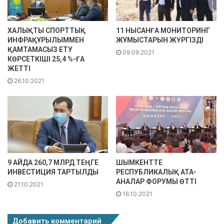
ХАЛЫҚТЫ СПОРТТЫҚ
11 НЫСАНҒА МОНИТОРИНГ
ИНФРАҚҰРЫЛЫММЕН
ЖҰМЫСТАРЫН ЖҮРГІЗДІ
ҚАМТАМАСЫЗ ЕТУ
09.09.2021
КӨРСЕТКІШІ 25,4 %-ҒА
ЖЕТТІ
26.10.2021
9 АЙДА 260,7 МЛРД ТЕҢГЕ
ШЫМКЕНТТЕ
ИНВЕСТИЦИЯ ТАРТЫЛДЫ
РЕСПУБЛИКАЛЫҚ АТА-
АНАЛАР ФОРУМЫ ӨТТІ
21.10.2021
16.10.2021
Добавить комментарий