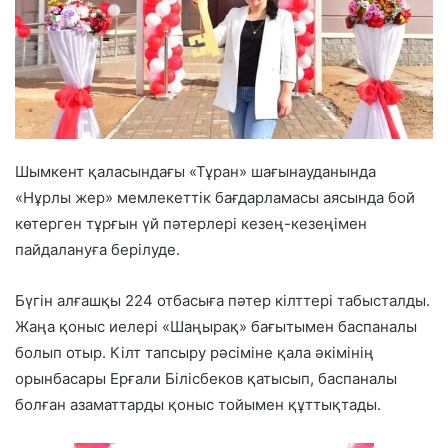
Шымкент қаласындағы «Тұран» шағынауданында
«Нұрлы жер» мемлекеттік бағдарламасы аясында бой
көтерген тұрғын үй пәтерлері кезең-кезеңімен
пайдалануға берілуде.
Бүгін алғашқы 224 отбасыға пәтер кілттері табысталды.
Жаңа қоныс иелері «Шаңырақ» бағытымен баспаналы
болып отыр. Кілт тапсыру рәсіміне қала әкімінің
орынбасары Ерғали Білісбеков қатысып, баспаналы
болған азаматтарды қоныс тойымен құттықтады.