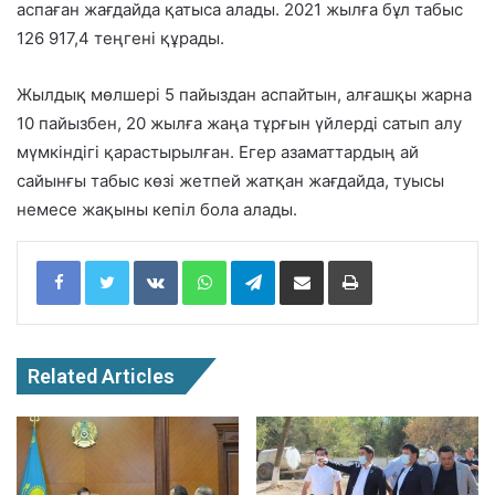
аспаған жағдайда қатыса алады. 2021 жылға бұл табыс
126 917,4 теңгені құрады.
Жылдық мөлшері 5 пайыздан аспайтын, алғашқы жарна
10 пайызбен, 20 жылға жаңа тұрғын үйлерді сатып алу
мүмкіндігі қарастырылған. Егер азаматтардың ай
сайынғы табыс көзі жетпей жатқан жағдайда, туысы
немесе жақыны кепіл бола алады.
Facebook
Twitter
VKontakte
WhatsApp
Telegram
Share via Email
Print
Related Articles