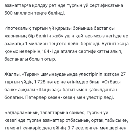
азаматтарға қолдау ретінде тұрғын үй сертификатына
500 миллион теңге бөлінді.
Ипотекалық тұрғын үй қарызы бойынша бастапқы
жарнаның бір бөлігін жабу үшін қайтарымсыз негізде әр
азаматқа 1 миллион теңгеге дейін беріледі. Бүгінгі жаңа
қоныс иелерінің 184-і де аталған сертификатты алып,
баспаналы болып отыр.
Жалпы, «Тұран» шағынауданында үлестіріліп жатқан 27
тұрғын үйдің 1 728 пәтеріне өтінімдер биыл «Отбасы
банк» арқылы «Шаңырақ» бағытымен қабылданған
болатын. Пәтерлер кезең-кезеңімен үлестіріледі.
Бағдарламаның талаптарына сәйкес, тұрғын үй
кезегінде тұрған азаматтар отбасының ортақ табысы ең
төменгі күнкөріс деңгейінің 3,7 еселенген мөлшерінен