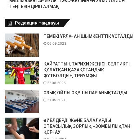
БИШІМБАЕВТАР ӘУЛЕТІ ЭКС-КЕЛІНІНЕН 25 МИЛЛИОН
ТЕҢГЕ ӨНДІРІП АЛМАҚ
Редакция таңдауы
ТЕМЕКІ ҰРЛАҒАН ШЫМКЕНТТІК ҰСТАЛДЫ
06.09.2023
ҚАЙРАТТЫҢ ТАРИХИ ЖЕҢІСІ: СЕЛТИКТІ
ҚҰЛАТҚАН ҚАЗАҚСТАНДЫҚ
ФУТБОЛДЫҢ ТРИУМФЫ
27.08.2025
ОЗЫҚ ОЙЛЫ ОҚУШЫЛАР АНЫҚТАЛДЫ
21.05.2021
ӘЙЕЛДЕРДІ ЖӘНЕ БАЛАЛАРДЫ
ОТБАСЫЛЫҚ ЗОРЛЫҚ –ЗОМБЫЛЫҚТАН
ҚОРҒАУ