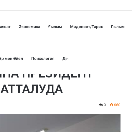
аясат
Экономика
Ғылым
Мәдениет/Тарих
Ғылым
Ер мен Әйел
Психология
Дін
ЫНА ПРЕЗИДЕНТ
АТТАЛУДА
0
960