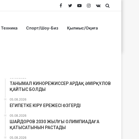
Facebook
Twitter
YouTube
Instagram
vk.com
Search
for
Техника
Спорт/Шоу-Биз
Қылмыс/Оқиға
Соңғы материалдар
05.08.2026
ТАНЫМАЛ КИНОРЕЖИССЕР АРДАҚ ӘМІРҚҰЛОВ
ҚАЙТЫС БОЛДЫ
05.08.2026
ЕГИПЕТКЕ КІРУ ЕРЕЖЕСІ ӨЗГЕРДІ
05.08.2026
ШАЙДОРОВ 2030 ЖЫЛҒЫ ОЛИМПИАДАҒА
ҚАТЫСАТЫНЫН РАСТАДЫ
05.08.2026