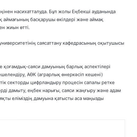
еңінен насихатталуда. Бұл жолы Еңбекші ауданында
ық аймағының басқарушы өкілдері және аймақ
н жиын өтті.
 университетінің саясаттану кафедрасының оқытушысы
е қоғамдық-саяси дамуының барлық аспектілері
шелендіру, АӨК (аграрлық өнеркәсіп кешені)
ік секторды цифрландыру процесін сапалы ретке
лерді дамыту, еңбек нарығы, саяси жаңғыру және адам
сияқты еліміздің дамуына қатысты аса маңызды