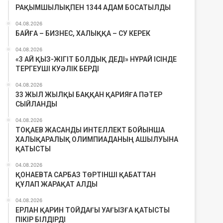
РАҚЫМШЫЛЫҚПЕН 1344 АДАМ БОСАТЫЛДЫ
04.08.2026
БАЙҒА – БИЗНЕС, ХАЛЫҚҚА – СУ КЕРЕК
04.08.2026
«3 АЙ ҚЫЗ-ЖІГІТ БОЛДЫҚ ДЕДІ» НҰРАЙ ІСІНДЕ
ТЕРГЕУШІ КУӘЛІК БЕРДІ
04.08.2026
33 ЖЫЛ ЖЫЛҚЫ БАҚҚАН ҚАРИЯҒА ПӘТЕР
СЫЙЛАНДЫ
04.08.2026
ТОҚАЕВ ЖАСАНДЫ ИНТЕЛЛЕКТ БОЙЫНША
ХАЛЫҚАРАЛЫҚ ОЛИМПИАДАНЫҢ АШЫЛУЫНА
ҚАТЫСТЫ
04.08.2026
ҚОНАЕВТА САРБАЗ ТӨРТІНШІ ҚАБАТТАН
ҚҰЛАП ЖАРАҚАТ АЛДЫ
04.08.2026
ЕРЛАН ҚАРИН ТОЙДАҒЫ УАҒЫЗҒА ҚАТЫСТЫ
ПІКІР БІЛДІРДІ