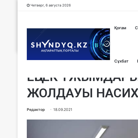
Четверг, 6 августа 2026
Қоғам
С
Сұхбат
#Жолдауды қолдау
ЕҢБЕК ҰЖЫМДАР
ЖОЛДАУЫ НАСИХ
Редактор
18.09.2021