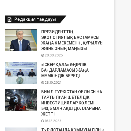
Редакция таңдауы
ПРЕЗИДЕНТТІҢ
ЭКОЛОГИЯЛЫҚ БАСТАМАСЫ:
ЖАҢА 6 МЕКЕМЕНІҢ ҚҰРЫЛУЫ
ЖӘНЕ ОНЫҢ МАҢЫЗЫ
26.06.2025
«ІСКЕР ҚАЛА» ӨҢІРЛІК
БАҒДАРЛАМАСЫ ЖАҢА
МҮМКІНДІК БЕРЕДІ
28.10.2021
БИЫЛ ТҮРКІСТАН ОБЛЫСЫНА
ТАРТЫЛҒАН ШЕТЕЛДІК
ИНВЕСТИЦИЯЛАР КӨЛЕМІ
543,5 МЛН АҚШ ДОЛЛАРЫНА
ЖЕТТІ
16.12.2025
ТҮРКІСТАНДА КОММУНАЛДЫҚ