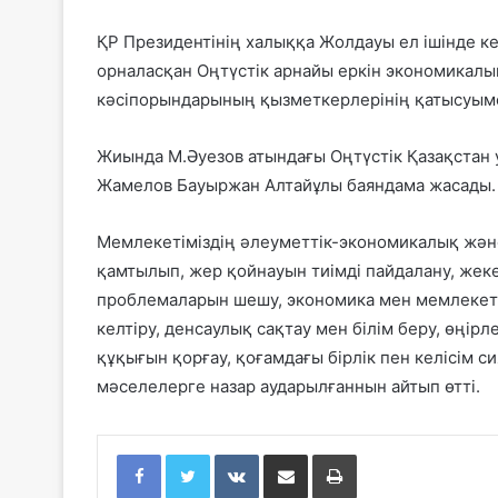
ҚР Президентінің халыққа Жолдауы ел ішінде к
орналасқан Оңтүстік арнайы еркін экономикал
кәсіпорындарының қызметкерлерінің қатысуыме
Жиында М.Әуезов атындағы Оңтүстік Қазақстан
Жамелов Бауыржан Алтайұлы баяндама жасады.
Мемлекетіміздің әлеуметтік-экономикалық жән
қамтылып, жер қойнауын тиімді пайдалану, жеке
проблемаларын шешу, экономика мен мемлекетт
келтіру, денсаулық сақтау мен білім беру, өңір
құқығын қорғау, қоғамдағы бірлік пен келісім 
мәселелерге назар аударылғаннын айтып өтті.
Facebook
Twitter
VKontakte
Share via Email
Print