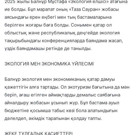
2025 жылы Балнұр Мұстафа «Экология елшісі» атағына
ие болды. Бұл марапат оның «Таза Сауран» жобасы
аясындағы ерен еңбегі мен тың бастамаларына
берілген жоғары баға болды. Сонымен қатар ол
облыстық және республикалық деңгейде экология
тақырыбындағы конференцияларда баяндама жасап,
үздік баяндамашы ретінде де танылды.
ЭКОЛОГИЯ МЕН ЭКОНОМИКА ҮЙЛЕСІМІ
Балнұр экология мен экономиканың қатар дамуы
қажеттігін алға тартады. Ол экотуризм бағытына да мән
беріп, ағаш егілген аймақтарды демалыс саябағына
айналдыру жобасын ұсынып жүр. Бұл бастама ауыл
бюджетіне қосымша табыс көзі бола алатындығын
дәлелдеп, әкімдік тарапынан қолдау тапты.
ЖЕКЕ ТҰЛҒАЛЫҚ ҚАСИЕТТЕРІ