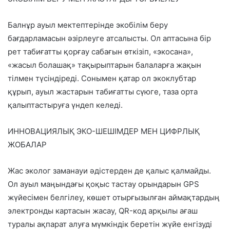
Балнұр ауыл мектептерінде экобілім беру
бағдарламасын әзірлеуге атсалысты. Ол аптасына бір
рет табиғатты қорғау сабағын өткізіп, «экосана»,
«жасыл болашақ» тақырыптарын балаларға жақын
тілмен түсіндіреді. Сонымен қатар ол экоклубтар
құрып, ауыл жастарын табиғатты сүюге, таза орта
қалыптастыруға үндеп келеді.
ИННОВАЦИЯЛЫҚ ЭКО-ШЕШІМДЕР МЕН ЦИФРЛЫҚ
ЖОБАЛАР
Жас эколог заманауи әдістерден де қалыс қалмайды.
Ол ауыл маңындағы қоқыс тастау орындарын GPS
жүйесімен белгілеу, көшет отырғызылған аймақтардың
электронды картасын жасау, QR-код арқылы ағаш
туралы ақпарат алуға мүмкіндік беретін жүйе енгізуді