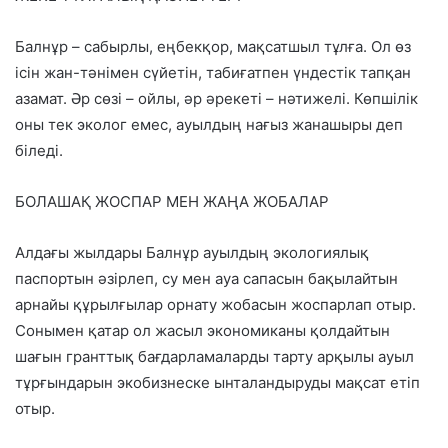
Балнұр – сабырлы, еңбекқор, мақсатшыл тұлға. Ол өз
ісін жан-тәнімен сүйетін, табиғатпен үндестік тапқан
азамат. Әр сөзі – ойлы, әр әрекеті – нәтижелі. Көпшілік
оны тек эколог емес, ауылдың нағыз жанашыры деп
біледі.
БОЛАШАҚ ЖОСПАР МЕН ЖАҢА ЖОБАЛАР
Алдағы жылдары Балнұр ауылдың экологиялық
паспортын әзірлеп, су мен ауа сапасын бақылайтын
арнайы құрылғылар орнату жобасын жоспарлап отыр.
Сонымен қатар ол жасыл экономиканы қолдайтын
шағын гранттық бағдарламаларды тарту арқылы ауыл
тұрғындарын экобизнеске ынталандыруды мақсат етіп
отыр.