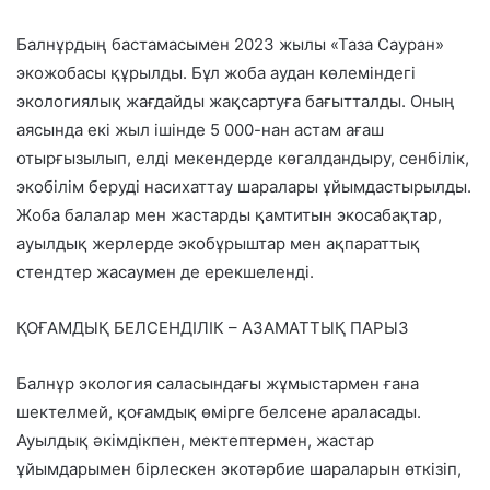
Балнұрдың бастамасымен 2023 жылы «Таза Сауран»
экожобасы құрылды. Бұл жоба аудан көлеміндегі
экологиялық жағдайды жақсартуға бағытталды. Оның
аясында екі жыл ішінде 5 000-нан астам ағаш
отырғызылып, елді мекендерде көгалдандыру, сенбілік,
экобілім беруді насихаттау шаралары ұйымдастырылды.
Жоба балалар мен жастарды қамтитын экосабақтар,
ауылдық жерлерде экобұрыштар мен ақпараттық
стендтер жасаумен де ерекшеленді.
ҚОҒАМДЫҚ БЕЛСЕНДІЛІК – АЗАМАТТЫҚ ПАРЫЗ
Балнұр экология саласындағы жұмыстармен ғана
шектелмей, қоғамдық өмірге белсене араласады.
Ауылдық әкімдікпен, мектептермен, жастар
ұйымдарымен бірлескен экотәрбие шараларын өткізіп,