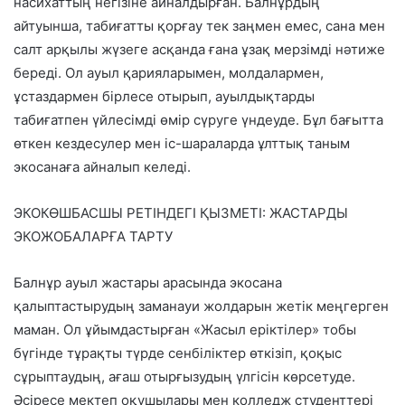
насихаттың негізіне айналдырған. Балнұрдың
айтуынша, табиғатты қорғау тек заңмен емес,
сана мен
салт арқылы
жүзеге асқанда ғана ұзақ мерзімді нәтиже
береді. Ол ауыл қарияларымен, молдалармен,
ұстаздармен бірлесе отырып, ауылдықтарды
табиғатпен үйлесімді өмір сүруге үндеуде. Бұл бағытта
өткен кездесулер мен іс-шараларда
ұлттық таным
экосанаға
айналып келеді.
ЭКОКӨШБАСШЫ РЕТІНДЕГІ ҚЫЗМЕТІ: ЖАСТАРДЫ
ЭКОЖОБАЛАРҒА ТАРТУ
Балнұр ауыл жастары арасында экосана
қалыптастырудың заманауи жолдарын жетік меңгерген
маман. Ол ұйымдастырған
«Жасыл еріктілер» тобы
бүгінде тұрақты түрде сенбіліктер өткізіп, қоқыс
сұрыптаудың, ағаш отырғызудың үлгісін көрсетуде.
Әсіресе мектеп оқушылары мен колледж студенттері