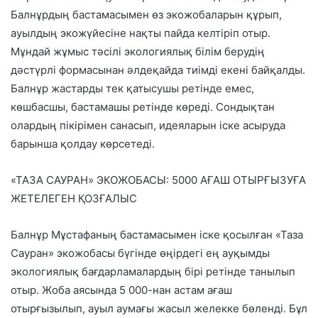
Балнұрдың бастамасымен
өз экожобаларын
құрып,
ауылдың экожүйесіне нақты пайда келтіріп отыр.
Мұндай жұмыс тәсілі экологиялық білім берудің
дәстүрлі формасынан әлдеқайда тиімді екені байқалды.
Балнұр жастарды тек қатысушы ретінде емес,
көшбасшы, бастамашы ретінде
көреді. Сондықтан
олардың пікірімен санасып, идеяларын іске асыруда
барынша қолдау көрсетеді.
«ТАЗА САУРАН» ЭКОЖОБАСЫ: 5000 АҒАШ ОТЫРҒЫЗУҒА
ЖЕТЕЛЕГЕН ҚОЗҒАЛЫС
Балнұр Мұстафаның бастамасымен іске қосылған
«Таза
Сауран» экожобасы
бүгінде өңірдегі ең ауқымды
экологиялық бағдарламалардың бірі ретінде танылып
отыр. Жоба аясында 5 000-нан астам ағаш
отырғызылып, ауыл аумағы жасыл желекке бөленді. Бұл