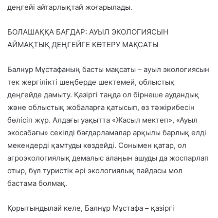
деңгейі айтарлықтай жоғарылады.
БОЛАШАҚҚА БАҒДАР: АУЫЛ ЭКОЛОГИЯСЫН
АЙМАҚТЫҚ ДЕҢГЕЙГЕ КӨТЕРУ МАҚСАТЫ
Балнұр Мұстафаның басты мақсаты –
ауыл экологиясын
тек жергілікті шеңберде шектемей, облыстық
деңгейде дамыту
. Қазіргі таңда ол бірнеше аудандық
және облыстық жобаларға қатысып, өз тәжірибесін
бөлісіп жүр. Алдағы уақытта «Жасыл мектеп», «Ауыл
экосабағы» секілді бағдарламалар арқылы
барлық елді
мекендерді қамтуды
көздейді. Сонымен қатар, ол
агроэкологиялық демалыс алаңын
ашуды да жоспарлап
отыр, бұл туристік әрі экологиялық пайдасы мол
бастама болмақ.
Қорытындылай келе
, Балнұр Мұстафа – қазіргі