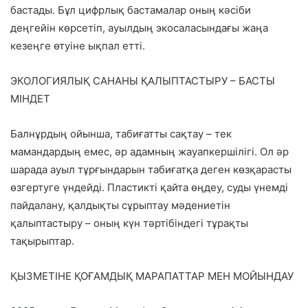
бастады. Бұл цифрлық бастамалар оның кәсіби
деңгейін көрсетіп, ауылдың экосаласындағы жаңа
кезеңге өтуіне ықпал етті.
ЭКОЛОГИЯЛЫҚ САНАНЫ ҚАЛЫПТАСТЫРУ – БАСТЫ
МІНДЕТ
Балнұрдың ойынша, табиғатты сақтау – тек
мамандардың емес, әр адамның жауапкершілігі. Ол әр
шарада ауыл тұрғындарын табиғатқа деген көзқарасты
өзгертуге үндейді. Пластикті қайта өңдеу, суды үнемді
пайдалану, қалдықты сұрыптау мәдениетін
қалыптастыру – оның күн тәртібіндегі тұрақты
тақырыптар.
ҚЫЗМЕТІНЕ ҚОҒАМДЫҚ МАРАПАТТАР МЕН МОЙЫНДАУ