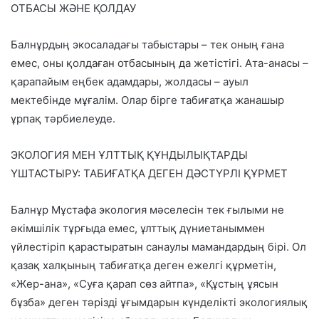
ОТБАСЫ ЖӘНЕ ҚОЛДАУ
Балнұрдың экосаладағы табыстары – тек оның ғана
емес, оны қолдаған отбасының да жетістігі. Ата-анасы –
қарапайым еңбек адамдары, жолдасы – ауыл
мектебінде мұғалім. Олар бірге табиғатқа жанашыр
ұрпақ тәрбиелеуде.
ЭКОЛОГИЯ МЕН ҰЛТТЫҚ ҚҰНДЫЛЫҚТАРДЫ
ҮШТАСТЫРУ: ТАБИҒАТҚА ДЕГЕН ДӘСТҮРЛІ ҚҰРМЕТ
Балнұр Мұстафа экология мәселесін тек ғылыми не
әкімшілік тұрғыда емес,
ұлттық дүниетаныммен
үйлестіріп қарастыратын
санаулы мамандардың бірі. Ол
қазақ халқының табиғатқа деген ежелгі құрметін,
«Жер-ана», «Суға қарап сөз айтпа», «Құстың ұясын
бұзба» деген тәрізді ұғымдарын күнделікті экологиялық