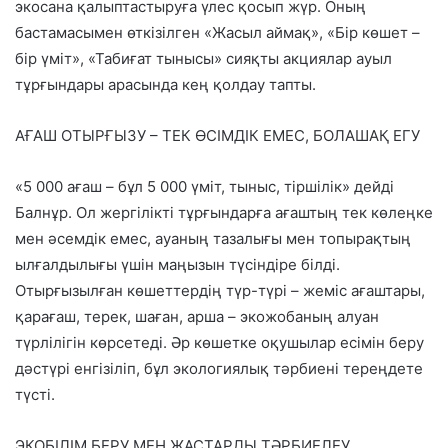
экосана қалыптастыруға үлес қосып жүр. Оның
бастамасымен өткізілген «Жасыл аймақ», «Бір көшет –
бір үміт», «Табиғат тынысы» сияқты акциялар ауыл
тұрғындары арасында кең қолдау тапты.
АҒАШ ОТЫРҒЫЗУ – ТЕК ӨСІМДІК ЕМЕС, БОЛАШАҚ ЕГУ
«5 000 ағаш – бұл 5 000 үміт, тыныс, тіршілік» дейді
Балнұр. Ол жергілікті тұрғындарға ағаштың тек көлеңке
мен әсемдік емес, ауаның тазалығы мен топырақтың
ылғалдылығы үшін маңызын түсіндіре білді.
Отырғызылған көшеттердің түр-түрі – жеміс ағаштары,
қарағаш, терек, шаған, арша – экожобаның алуан
түрлілігін көрсетеді. Әр көшетке оқушылар есімін беру
дәстүрі енгізіліп, бұл экологиялық тәрбиені тереңдете
түсті.
ЭКОБІЛІМ БЕРУ МЕН ЖАСТАРДЫ ТӘРБИЕЛЕУ