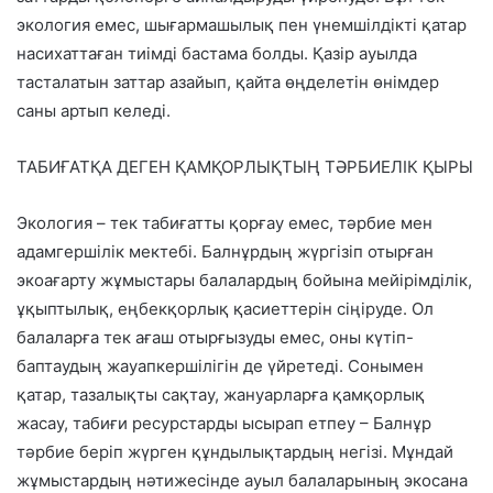
экология емес,
шығармашылық пен үнемшілдікті қатар
насихаттаған
тиімді бастама болды. Қазір ауылда
тасталатын заттар азайып, қайта өңделетін өнімдер
саны артып келеді.
ТАБИҒАТҚА ДЕГЕН ҚАМҚОРЛЫҚТЫҢ ТӘРБИЕЛІК ҚЫРЫ
Экология – тек табиғатты қорғау емес,
тәрбие мен
адамгершілік мектебі
. Балнұрдың жүргізіп отырған
экоағарту жұмыстары балалардың бойына мейірімділік,
ұқыптылық, еңбекқорлық қасиеттерін сіңіруде. Ол
балаларға тек ағаш отырғызуды емес,
оны күтіп-
баптаудың жауапкершілігін
де үйретеді. Сонымен
қатар, тазалықты сақтау, жануарларға қамқорлық
жасау, табиғи ресурстарды ысырап етпеу – Балнұр
тәрбие беріп жүрген құндылықтардың негізі. Мұндай
жұмыстардың нәтижесінде ауыл балаларының экосана