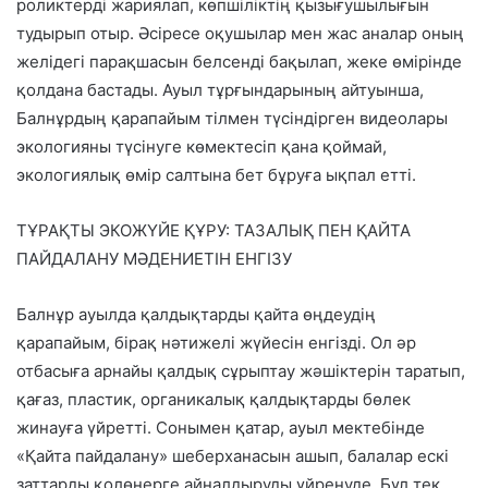
роликтерді жариялап, көпшіліктің қызығушылығын
тудырып отыр. Әсіресе
оқушылар мен жас аналар
оның
желідегі парақшасын белсенді бақылап, жеке өмірінде
қолдана бастады. Ауыл тұрғындарының айтуынша,
Балнұрдың қарапайым тілмен түсіндірген видеолары
экологияны түсінуге көмектесіп қана қоймай,
экологиялық өмір салтына бет бұруға ықпал етті
.
ТҰРАҚТЫ ЭКОЖҮЙЕ ҚҰРУ: ТАЗАЛЫҚ ПЕН ҚАЙТА
ПАЙДАЛАНУ МӘДЕНИЕТІН ЕНГІЗУ
Балнұр ауылда
қалдықтарды қайта өңдеудің
қарапайым, бірақ нәтижелі жүйесін
енгізді. Ол әр
отбасыға арнайы
қалдық сұрыптау жәшіктерін
таратып,
қағаз, пластик, органикалық қалдықтарды бөлек
жинауға үйретті. Сонымен қатар, ауыл мектебінде
«Қайта пайдалану» шеберханасын ашып, балалар ескі
заттарды қолөнерге айналдыруды үйренуде. Бұл тек