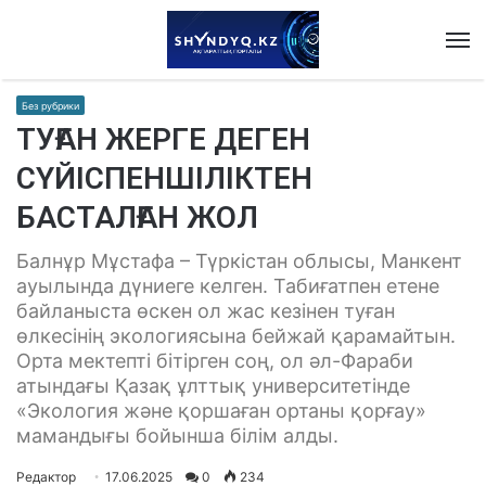
M
Без рубрики
ТУҒАН ЖЕРГЕ ДЕГЕН
СҮЙІСПЕНШІЛІКТЕН
БАСТАЛҒАН ЖОЛ
Балнұр Мұстафа – Түркістан облысы, Манкент
ауылында дүниеге келген. Табиғатпен етене
байланыста өскен ол жас кезінен туған
өлкесінің экологиясына бейжай қарамайтын.
Орта мектепті бітірген соң, ол әл-Фараби
атындағы Қазақ ұлттық университетінде
«Экология және қоршаған ортаны қорғау»
мамандығы бойынша білім алды.
Редактор
17.06.2025
0
234