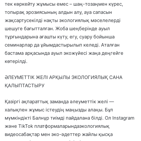
тек көркейту жұмысы емес –
шаң-тозаңмен күрес,
топырақ эрозиясының алдын алу, ауа сапасын
жақсарту
секілді нақты экологиялық мәселелерді
шешуге бағытталған. Жоба шеңберінде ауыл
тұрғындарына ағашты күту, егу, суару бойынша
семинарлар да ұйымдастырылып келеді. Аталған
бастама арқасында ауыл экожүйесі жаңа деңгейге
көтерілді.
ӘЛЕУМЕТТІК ЖЕЛІ АРҚЫЛЫ ЭКОЛОГИЯЛЫҚ САНА
ҚАЛЫПТАСТЫРУ
Қазіргі ақпараттық заманда әлеуметтік желі —
халықпен жұмыс істеудің маңызды алаңы. Бұл
мүмкіндікті Балнұр тиімді пайдалана білді. Ол
Instagram
және TikTok платформаларында
экологиялық
видеосабақтар мен эко-әдеттер жайлы қысқа