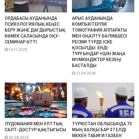
ОРДАБАСЫ АУДАНЫНДА
АРЫС АУДАНЫНДА
ПСИХОЛОГИЯЛЫҚ КЕҢЕС
КОМПЬЮТЕРЛІК
БЕРУ ЖӘНЕ ДАҒДЫРЫСТЫҚ
ТОМОГРАФИЯ АППАРАТЫ
КӨМЕК САЛАСЫНДА ОҚУ-
МЕН ОҢАЛТУ БӨЛІМШЕСІ
СЕМИНАР ӨТТІ
РЕСМИ ТҮРДЕ ІСКЕ
ҚОСЫЛДЫ: ЕНДІ
14.11.2025
ТҰРҒЫНДАР ҮШІН ЖАҢА
МҮМКІНДІКТЕР КЕЗЕҢІ
БАСТАЛДЫ
12.06.2026
ЛУДОМАНИЯ МЕН ҰЛТТЫҚ
ТҮРКІСТАН ОБЛЫСЫНДА 73
САЛТ-ДӘСТҮР ҚАҚТЫҒЫСЫ
МЫҢ ХАЛҚЫ БАР 37 ЕЛДІ
МЕКЕН ТАБИҒИ ГАЗБЕН
20.08.2025