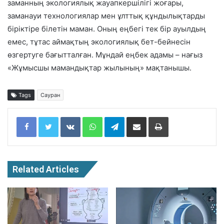
заманның экологиялық жауапкершілігі жоғары,
заманауи технологиялар мен ұлттық құндылықтарды
біріктіре білетін маман. Оның еңбегі тек бір ауылдың
емес, тұтас аймақтың экологиялық бет-бейнесін
өзгертуге бағытталған. Мұндай еңбек адамы – нағыз
«Жұмысшы мамандықтар жылының» мақтанышы.
Tags
Сауран
Facebook
Twitter
VKontakte
WhatsApp
Telegram
Share via Email
Print
Related Articles