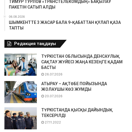
ТИМУР ТУРЛОВ «ТРАНСТЕЛЕКОМДЫҢ» БАҚЫЛАУ
ПАКЕТІН САТЫП АЛДЫ
06.08.2026
ШЫМКЕНТТЕ 3 ЖАСАР БАЛА 9-ҚАБАТТАН ҚҰЛАП ҚАЗА
ТАПТЫ
Редакция таңдауы
ТҮРКІСТАН ОБЛЫСЫНДА ДЕНСАУЛЫҚ
САҚТАУ ЖҮЙЕСІ ЖАҢА КЕЗЕҢГЕ ҚАДАМ
БАСТЫ
26.07.2026
АТЫРАУ – АҚТӨБЕ ПОЙЫЗЫНДА
ЖОЛАУШЫ КӨЗ ЖҰМДЫ
20.07.2026
ТҮРКІСТАНДА ҚЫСҚЫ ДАЙЫНДЫҚ
ТЕКСЕРІЛДІ
27.11.2022