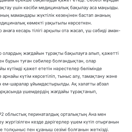
ақтау үшін кәсіби медициналық бақылау аса маңызды.
ның мамандары жүктілік кезеңінен бастап ананың
медициналық көмекті уақытылы көрсеткен.
анаға кесарь тілігі арқылы ота жасап, үш сәбиді аман-
р олардың жағдайын тұрақты бақылауға алып, қажетті
ен бұрын туған сәбилер болғандықтан, олар
йы күтімді қажет ететін нәрестелер бөлімінде
 арнайы күтім көрсетіліп, тыныс алу, тамақтану және
н ем-шаралар ұйымдастырылды. Ақ халатты абзал
ң арқасында үшемдердің жағдайы тұрақтанып,
 №2 облыстық перинаталдық орталықтың Ана мен
у жүргізілген кезде дәрігерлер үшем күтіп отырғанын
е толқыныс пен қуаныш сезімі болғанын жеткізді.