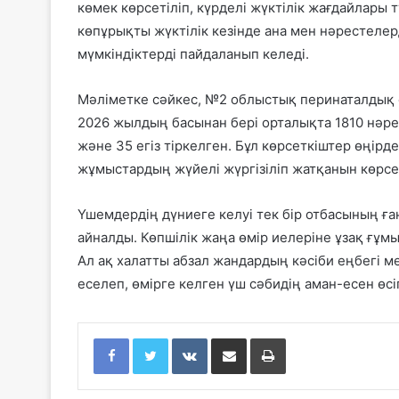
көмек көрсетіліп, күрделі жүктілік жағдайлар
көпұрықты жүктілік кезінде ана мен нәрестелерд
мүмкіндіктерді пайдаланып келеді.
Мәліметке сәйкес, №2 облыстық перинаталдық 
2026 жылдың басынан бері орталықта 1810 нәре
және 35 егіз тіркелген. Бұл көрсеткіштер өңір
жұмыстардың жүйелі жүргізіліп жатқанын көрсе
Үшемдердің дүниеге келуі тек бір отбасының ғ
айналды. Көпшілік жаңа өмір иелеріне ұзақ ғұ
Ал ақ халатты абзал жандардың кәсіби еңбегі
еселеп, өмірге келген үш сәбидің аман-есен өсі
Facebook
Twitter
VKontakte
Share via Email
Print