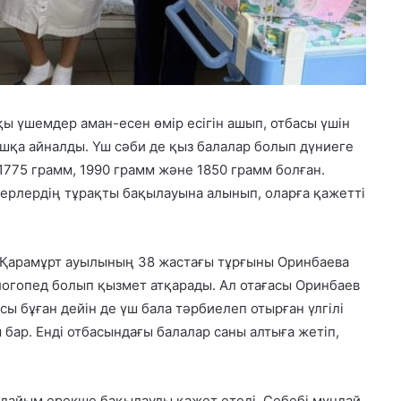
қы үшемдер аман-есен өмір есігін ашып, отбасы үшін
ышқа айналды. Үш сәби де қыз балалар болып дүниеге
 1775 грамм, 1990 грамм және 1850 грамм болған.
герлердің тұрақты бақылауына алынып, оларға қажетті
 Қарамұрт ауылының 38 жастағы тұрғыны Оринбаева
огопед болып қызмет атқарады. Ал отағасы Оринбаев
ы бұған дейін де үш бала тәрбиелеп отырған үлгілі
 бар. Енді отбасындағы балалар саны алтыға жетіп,
рдайым ерекше бақылауды қажет етеді. Себебі мұндай