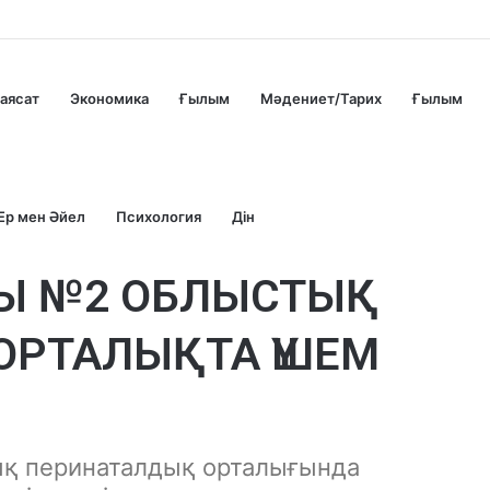
аясат
Экономика
Ғылым
Мәдениет/Тарих
Ғылым
Ер мен Әйел
Психология
Дін
СЫ №2 ОБЛЫСТЫҚ
ОРТАЛЫҚТА ҮШЕМ
ық перинаталдық орталығында