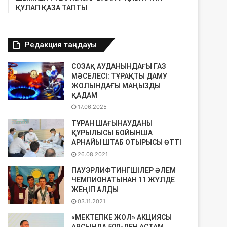
ҚҰЛАП ҚАЗА ТАПТЫ
Редакция таңдауы
СОЗАҚ АУДАНЫНДАҒЫ ГАЗ
МӘСЕЛЕСІ: ТҰРАҚТЫ ДАМУ
ЖОЛЫНДАҒЫ МАҢЫЗДЫ
ҚАДАМ
17.06.2025
ТҰРАН ШАҒЫНАУДАНЫ
ҚҰРЫЛЫСЫ БОЙЫНША
АРНАЙЫ ШТАБ ОТЫРЫСЫ ӨТТІ
26.08.2021
ПАУЭРЛИФТИНГШІЛЕР ӘЛЕМ
ЧЕМПИОНАТЫНАН 11 ЖҮЛДЕ
ЖЕҢІП АЛДЫ
03.11.2021
«МЕКТЕПКЕ ЖОЛ» АКЦИЯСЫ