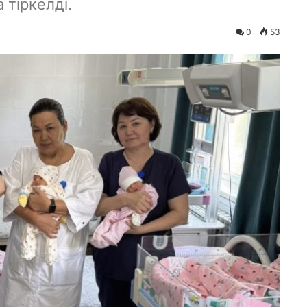
 тіркелді.
0
53