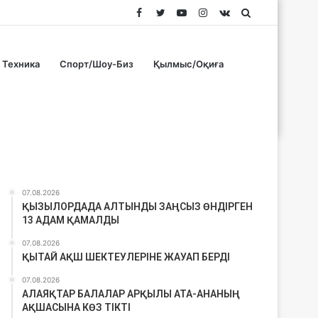
Facebook
Twitter
YouTube
Instagram
vk.com
Search
for
Техника
Спорт/Шоу-Биз
Қылмыс/Оқиға
Соңғы материалдар
07.08.2026
ҚЫЗЫЛОРДАДА АЛТЫНДЫ ЗАҢСЫЗ ӨНДІРГЕН
13 АДАМ ҚАМАЛДЫ
07.08.2026
ҚЫТАЙ АҚШ ШЕКТЕУЛЕРІНЕ ЖАУАП БЕРДІ
07.08.2026
АЛАЯҚТАР БАЛАЛАР АРҚЫЛЫ АТА-АНАНЫҢ
АҚШАСЫНА КӨЗ ТІКТІ