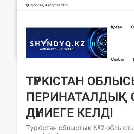
Суббота, 8 августа 2026
Қоғам
С
Сұхбат
Без рубрики
ТҮРКІСТАН ОБЛЫ
ПЕРИНАТАЛДЫҚ 
ДҮНИЕГЕ КЕЛДІ
Түркістан облыстық №2 облыст