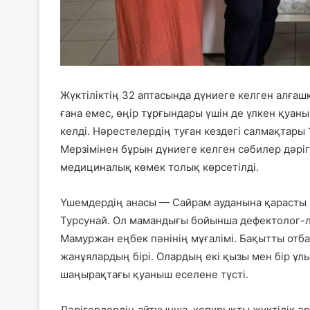
Жүктіліктің 32 аптасында дүниеге келген алғаш
ғана емес, өңір тұрғындары үшін де үлкен қуан
келді. Нәрестелердің туған кездегі салмақтары
Мерзімінен бұрын дүниеге келген сәбилер дәрі
медициналық көмек толық көрсетілді.
Үшемдердің анасы — Сайрам ауданына қарасты
Турсунай. Ол мамандығы бойынша дефектолог-л
Мамуржан еңбек пәнінің мұғалімі. Бақытты отбас
жанұялардың бірі. Олардың екі қызы мен бір ұлы
шаңырақтағы қуаныш еселене түсті.
Дәрігерлердің айтуынша, көпұрықты жүктілік ә