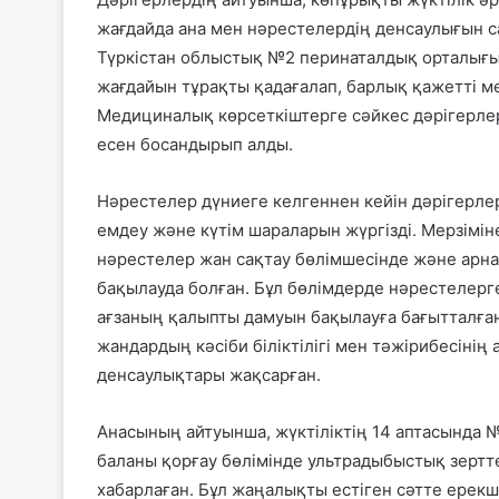
жағдайда ана мен нәрестелердің денсаулығын с
Түркістан облыстық №2 перинаталдық орталығы
жағдайын тұрақты қадағалап, барлық қажетті 
Медициналық көрсеткіштерге сәйкес дәрігерлер 
есен босандырып алды.
Нәрестелер дүниеге келгеннен кейін дәрігерле
емдеу және күтім шараларын жүргізді. Мерзімін
нәрестелер жан сақтау бөлімшесінде және арна
бақылауда болған. Бұл бөлімдерде нәрестелерге
ағзаның қалыпты дамуын бақылауға бағытталға
жандардың кәсіби біліктілігі мен тәжірибесіні
денсаулықтары жақсарған.
Анасының айтуынша, жүктіліктің 14 аптасында
баланы қорғау бөлімінде ультрадыбыстық зертте
хабарлаған. Бұл жаңалықты естіген сәтте ерекш