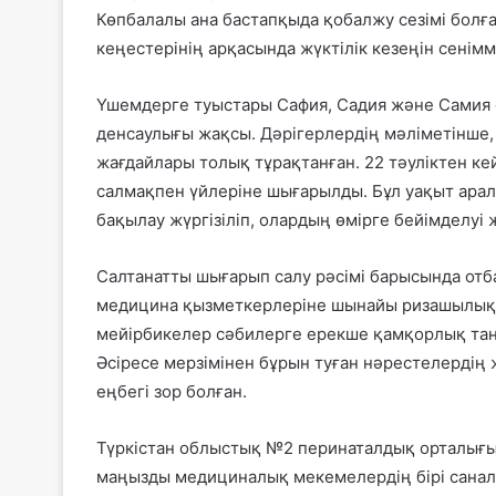
Көпбалалы ана бастапқыда қобалжу сезімі болғ
кеңестерінің арқасында жүктілік кезеңін сенімм
Үшемдерге туыстары Сафия, Садия және Самия ес
денсаулығы жақсы. Дәрігерлердің мәліметінше,
жағдайлары толық тұрақтанған. 22 тәуліктен ке
салмақпен үйлеріне шығарылды. Бұл уақыт ара
бақылау жүргізіліп, олардың өмірге бейімделуі ж
Салтанатты шығарып салу рәсімі барысында от
медицина қызметкерлеріне шынайы ризашылықта
мейірбикелер сәбилерге ерекше қамқорлық тан
Әсіресе мерзімінен бұрын туған нәрестелердің
еңбегі зор болған.
Түркістан облыстық №2 перинаталдық орталығы 
маңызды медициналық мекемелердің бірі сана