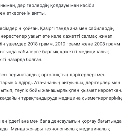
анымен, дәрігерлердің қолдауы мен кәсіби
ен өткергенін айтты.
імдерін қойған. Қазіргі таңда ана мен сәбилердің
 нәрестелер уақыт өте келе қажетті салмақ жинап,
йін үшемдер 2018 грамм, 2010 грамм және 2008 грамм
лығында сәбилерге барлық қажетті медициналық
іті назарда болған.
басы перинаталдық орталықтың дәрігерлері мен
рын білдірді. Ата-ананың айтуынша, дәрігерлер мен
ытып, тәулік бойы жанашырлықпен қызмет көрсеткен.
 жағдайын тұрақтандыруда медицина қызметкерлерінің
өңірдегі ана мен бала денсаулығын қорғау бағытында
лады. Мұнда жоғары технологиялық медициналық