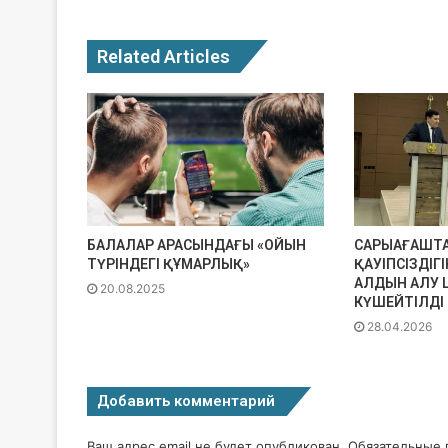
Related Articles
БАЛАЛАР АРАСЫНДАҒЫ «ОЙЫН
САРЫАҒАШТА
ТҮРІНДЕГІ ҚҰМАРЛЫҚ»
ҚАУІПСІЗДІГ
АЛДЫН АЛУ 
20.08.2025
КҮШЕЙТІЛДІ
28.04.2026
Добавить комментарий
Ваш адрес email не будет опубликован.
Обязательные 