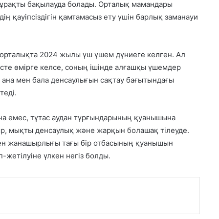
ы тұрақты бақылауда болады. Орталық мамандары
ің қауіпсіздігін қамтамасыз ету үшін барлық заманауи
орталықта 2024 жылы үш үшем дүниеге келген. Ал
сте өмірге келсе, соның ішінде алғашқы үшемдер
де ана мен бала денсаулығын сақтау бағытындағы
теді.
ана емес, тұтас аудан тұрғындарының қуанышына
мыр, мықты денсаулық және жарқын болашақ тілеуде.
 мен жанашырлығы тағы бір отбасының қуанышын
п-жетілуіне үлкен негіз болды.