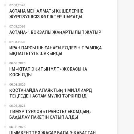
07.08.2026
АСТАНА МЕН АЛМАТЫ КӨШЕЛЕРІНЕ
ЖҮРГІЗУШІСІЗ КӨЛІКТЕР ШЫҒАДЫ
07.08.2026
АСТАНА-1 ВОКЗАЛЫ ЖАҢАРТЫЛЫП ЖАТЫР
07.08.2026
ИРАН ПАРСЫ ШЫҒАНАҒЫ ЕЛДЕРІН ТРАМПҚА
ЫҚПАЛ ЕТУГЕ ШАҚЫРДЫ
06.08.2026
ІІМ «КІТАП ОҚИТЫН ҰЛТ» ЖОБАСЫНА
ҚОСЫЛДЫ
06.08.2026
ҚОСТАНАЙДА АЛАЯҚТЫҢ 1 МИЛЛИАРД
ТЕҢГЕДЕН АСТАМ МҮЛКІ ТӘРКІЛЕНДІ
06.08.2026
ТИМУР ТУРЛОВ «ТРАНСТЕЛЕКОМДЫҢ»
БАҚЫЛАУ ПАКЕТІН САТЫП АЛДЫ
06.08.2026
ШЫМКЕНТТЕ 3 ЖАСАР БАЛА 9-ҚАБАТТАН