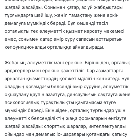
жағдай жасайды. Сонымен қатар, ас үй жабдықтары
тұрғындарға шәй ішу, жеңіл тамақтану және еркін
демалуға мүмкіндік береді. Бұл кешенді тәсіл
орталықты тек әлеуметтік қызмет көрсету мекемесі
емес, сонымен қатар өмір сүру сапасын арттыратын
көпфункционалды орталыққа айналдырады.
Жобаның әлеуметтік мәні ерекше. Біріншіден, орталық
ардагерлер мен ерекше қажеттілігі бар азаматтарға
арналған қызметтердің қолжетімділігін кеңейтеді. Бұл
олардың қоғамдағы белсенді өмір сүруіне, әлеуметтік
оқшаулану қаупін азайтуға, денсаулығын сақтауға және
психологиялық тұрақтылықты қамтамасыз етуге
мүмкіндік береді. Екіншіден, орталық тұрғындар үшін
әлеуметтік белсенділіктің жаңа формаларын енгізуге
жағдай жасайды: спорттық шаралар, интеллектуалды
ойындар мен демалыс іс-шаралары қоғамдағы қатысу