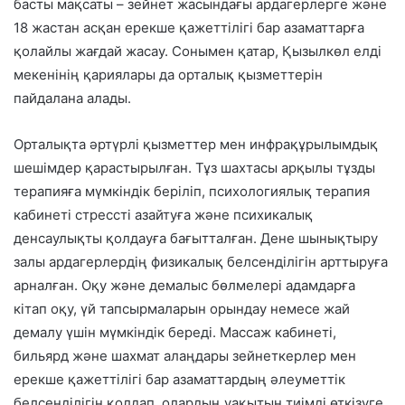
басты мақсаты – зейнет жасындағы ардагерлерге және
18 жастан асқан ерекше қажеттілігі бар азаматтарға
қолайлы жағдай жасау. Сонымен қатар, Қызылкөл елді
мекенінің қариялары да орталық қызметтерін
пайдалана алады.
Орталықта әртүрлі қызметтер мен инфрақұрылымдық
шешімдер қарастырылған. Тұз шахтасы арқылы тұзды
терапияға мүмкіндік беріліп, психологиялық терапия
кабинеті стрессті азайтуға және психикалық
денсаулықты қолдауға бағытталған. Дене шынықтыру
залы ардагерлердің физикалық белсенділігін арттыруға
арналған. Оқу және демалыс бөлмелері адамдарға
кітап оқу, үй тапсырмаларын орындау немесе жай
демалу үшін мүмкіндік береді. Массаж кабинеті,
бильярд және шахмат алаңдары зейнеткерлер мен
ерекше қажеттілігі бар азаматтардың әлеуметтік
белсенділігін қолдап, олардың уақытын тиімді өткізуге