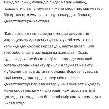
тиімділігі оның кешенділігінде: медициналық,
психологиялық, әлеуметтік және спорттық қызметтер
бір орталықта ұсынылып, тұрғындардың барлық
қажеттіліктерін қамтиды.
Жаңа орталықтың ашылуы – өңірде әлеуметтік
инфрақұрылымды дамытудағы жүйелі жұмыс пен
халыққа қамқорлық көрсетудің нақты дәлелі. Бұл
тәжірибе алдағы жылдары да жалғасып, Созақ
ауданында және басқа елді мекендерде осындай
орталықтарды кеңейту арқылы әлеуметтік қамту
жүйесінің сапасы артатын болады. Әсіресе, ауылдық
елді мекендерде ардагерлер мен ерекше
қажеттіліктері бар азаматтар үшін әлеуметтік қолдау
және спорттық мүмкіндіктердің қамтамасыз етілуі
қоғамдағы теңдік пен белсенді өмір салтын дамытуға
ықпал етеді.