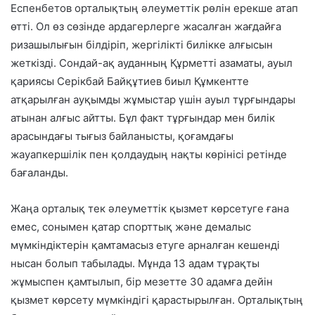
Еспенбетов орталықтың әлеуметтік рөлін ерекше атап
өтті. Ол өз сөзінде ардагерлерге жасалған жағдайға
ризашылығын білдіріп, жергілікті билікке алғысын
жеткізді. Сондай-ақ ауданның Құрметті азаматы, ауыл
қариясы Серікбай Байқұтиев биыл Құмкентте
атқарылған ауқымды жұмыстар үшін ауыл тұрғындары
атынан алғыс айтты. Бұл факт тұрғындар мен билік
арасындағы тығыз байланысты, қоғамдағы
жауапкершілік пен қолдаудың нақты көрінісі ретінде
бағаланды.
Жаңа орталық тек әлеуметтік қызмет көрсетуге ғана
емес, сонымен қатар спорттық және демалыс
мүмкіндіктерін қамтамасыз етуге арналған кешенді
нысан болып табылады. Мұнда 13 адам тұрақты
жұмыспен қамтылып, бір мезетте 30 адамға дейін
қызмет көрсету мүмкіндігі қарастырылған. Орталықтың