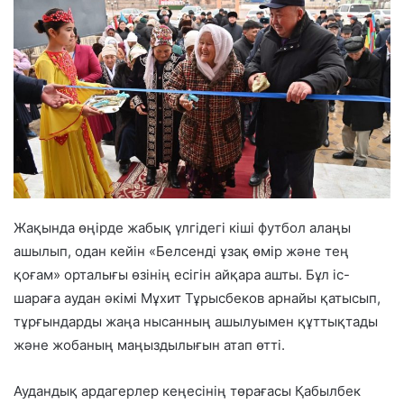
Жақында өңірде жабық үлгідегі кіші футбол алаңы
ашылып, одан кейін «Белсенді ұзақ өмір және тең
қоғам» орталығы өзінің есігін айқара ашты. Бұл іс-
шараға аудан әкімі Мұхит Тұрысбеков арнайы қатысып,
тұрғындарды жаңа нысанның ашылуымен құттықтады
және жобаның маңыздылығын атап өтті.
Аудандық ардагерлер кеңесінің төрағасы Қабылбек