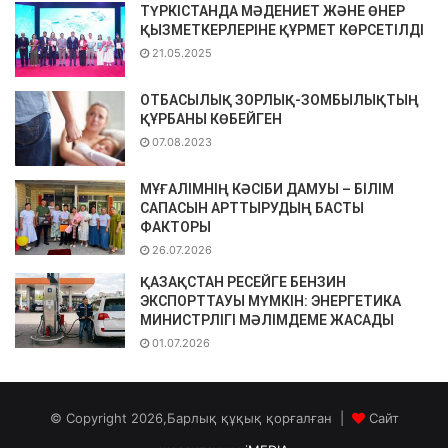
ТҮРКІСТАНДА МӘДЕНИЕТ ЖӘНЕ ӨНЕР
ҚЫЗМЕТКЕРЛЕРІНЕ ҚҰРМЕТ КӨРСЕТІЛДІ
21.05.2025
ОТБАСЫЛЫҚ ЗОРЛЫҚ-ЗОМБЫЛЫҚТЫҢ
ҚҰРБАНЫ КӨБЕЙГЕН
07.08.2023
МҰҒАЛІМНІҢ КӘСІБИ ДАМУЫ – БІЛІМ
САПАСЫН АРТТЫРУДЫҢ БАСТЫ
ФАКТОРЫ
26.07.2026
ҚАЗАҚСТАН РЕСЕЙГЕ БЕНЗИН
ЭКСПОРТТАУЫ МҮМКІН: ЭНЕРГЕТИКА
МИНИСТРЛІГІ МӘЛІМДЕМЕ ЖАСАДЫ
01.07.2026
© Copyright 2026,Барлық құқық қорғалған |
Сайт