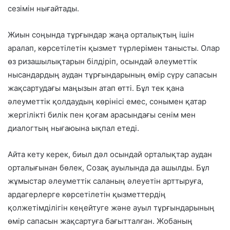
сезімін нығайтады.
Жиын соңында тұрғындар жаңа орталықтың ішін
аралап, көрсетілетін қызмет түрлерімен танысты. Олар
өз ризашылықтарын білдіріп, осындай әлеуметтік
нысандардың аудан тұрғындарының өмір сүру сапасын
жақсартудағы маңызын атап өтті. Бұл тек қана
әлеуметтік қолдаудың көрінісі емес, сонымен қатар
жергілікті билік пен қоғам арасындағы сенім мен
диалогтың нығаюына ықпал етеді.
Айта кету керек, биыл дәл осындай орталықтар аудан
орталығынан бөлек, Созақ ауылында да ашылды. Бұл
жұмыстар әлеуметтік саланың әлеуетін арттыруға,
ардагерлерге көрсетілетін қызметтердің
қолжетімділігін кеңейтуге және ауыл тұрғындарының
өмір сапасын жақсартуға бағытталған. Жобаның