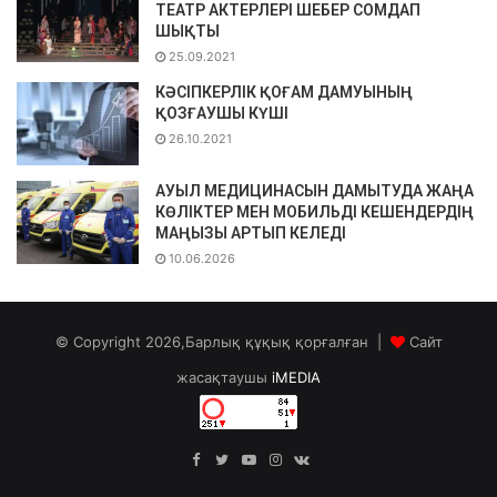
ТЕАТР АКТЕРЛЕРІ ШЕБЕР СОМДАП
ШЫҚТЫ
25.09.2021
КӘСІПКЕРЛІК ҚОҒАМ ДАМУЫНЫҢ
ҚОЗҒАУШЫ КҮШІ
26.10.2021
АУЫЛ МЕДИЦИНАСЫН ДАМЫТУДА ЖАҢА
КӨЛІКТЕР МЕН МОБИЛЬДІ КЕШЕНДЕРДІҢ
МАҢЫЗЫ АРТЫП КЕЛЕДІ
10.06.2026
© Copyright 2026,Барлық құқық қорғалған |
Сайт
жасақтаушы
iMEDIA
Facebook
Twitter
YouTube
Instagram
vk.com