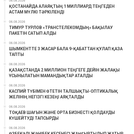
06.08.2026
ҚОСТАНАЙДА АЛАЯҚТЫҢ 1 МИЛЛИАРД ТЕҢГЕДЕН
АСТАМ МҮЛКІ ТӘРКІЛЕНДІ
06.08.2026
ТИМУР ТУРЛОВ «ТРАНСТЕЛЕКОМДЫҢ» БАҚЫЛАУ
ПАКЕТІН САТЫП АЛДЫ
06.08.2026
ШЫМКЕНТТЕ 3 ЖАСАР БАЛА 9-ҚАБАТТАН ҚҰЛАП ҚАЗА
ТАПТЫ
06.08.2026
ҚАЗАҚСТАНДА 2 МИЛЛИОН ТЕҢГЕГЕ ДЕЙІН ЖАЛАҚЫ
ҰСЫНЫЛАТЫН МАМАНДЫҚТАР АТАЛДЫ
06.08.2026
КАСПИЙ ТҮБІМЕН ӨТЕТІН ТАЛШЫҚТЫ-ОПТИКАЛЫҚ
ЖЕЛІНІҢ НЕГІЗГІ КЕЗЕҢІ АЯҚТАЛДЫ
06.08.2026
ТОҚАЕВ ШАҒЫН ЖӘНЕ ОРТА БИЗНЕСТІ ҚОЛДАУДЫ
КҮШЕЙТУДІ ТАПСЫРДЫ
06.08.2026
ӨЗБЕКӘЛІ ЖӘНІБЕК КЕСЕНЕСІ ЖАҢҒЫРТЫЛЫП ЖАТЫР