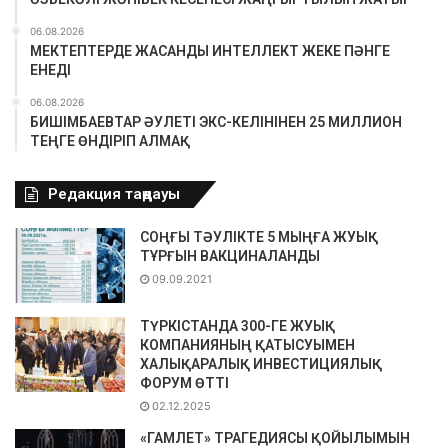
06.08.2026
МЕКТЕПТЕРДЕ ЖАСАНДЫ ИНТЕЛЛЕКТ ЖЕКЕ ПӘНГЕ
ЕНЕДІ
06.08.2026
БИШІМБАЕВТАР ӘУЛЕТІ ЭКС-КЕЛІНІНЕН 25 МИЛЛИОН
ТЕҢГЕ ӨНДІРІП АЛМАҚ
Редакция таңдауы
СОҢҒЫ ТӘУЛІКТЕ 5 МЫҢҒА ЖУЫҚ
ТҰРҒЫН ВАКЦИНАЛАНДЫ
09.09.2021
ТҮРКІСТАНДА 300-ГЕ ЖУЫҚ
КОМПАНИЯНЫҢ ҚАТЫСУЫМЕН
ХАЛЫҚАРАЛЫҚ ИНВЕСТИЦИЯЛЫҚ
ФОРУМ ӨТТІ
02.12.2025
«ГАМЛЕТ» ТРАГЕДИЯСЫ ҚОЙЫЛЫМЫН