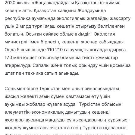
2020 жылы «Жаңа жағдайдағы Қазақстан: іс-қимыл
кезеңі» атты Қазақстан халқына Жолдауында
республика аумағында экологиялық жағдайды жақсарту
үшін 2 млрд түрлі ағаш көшетін отырғызу белгіленген
болатын. Осыған сәйкес облыс әкімдігі Экология
министрлігімен бірлесіп, кешенді жоспар қабылдады.
Онда 5 жыл ішінде 110 210 га аумақты көгалдандыруға
170 млн көшет отырғызу бойынша тиісті жұмыстар
атқарылуда. Сапалы және толық орындау үшін қосымша
штат пен техника сатып алынады.
Сонымен бірге Түркістан мен оның айналасындағы
жасыл желекті ағын сумен қамтамасы ету үшін
ауқымды жобалар жүзеге асуда. Түркістан облысын
әлеуметтік-экономикалық дамытудың кешенді
жоспары аясында маңызды су нысандарының құрылыс-
жөндеу жұмыстары аяқталған соң Түркістан қаласына