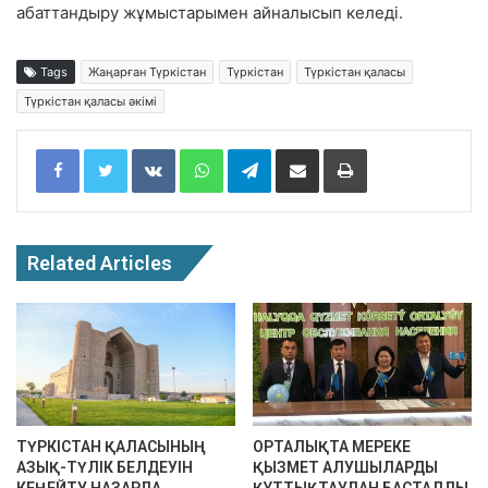
абаттандыру жұмыстарымен айналысып келеді.
Tags
Жаңарған Түркістан
Түркістан
Түркістан қаласы
Түркістан қаласы әкімі
Facebook
Twitter
VKontakte
WhatsApp
Telegram
Share via Email
Print
Related Articles
ТҮРКІСТАН ҚАЛАСЫНЫҢ
ОРТАЛЫҚТА МЕРЕКЕ
АЗЫҚ-ТҮЛІК БЕЛДЕУІН
ҚЫЗМЕТ АЛУШЫЛАРДЫ