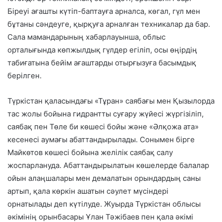
Біреуі ағашты күтіп-баптауға арналса, көгал, гүл мен
бұтаны сәндеуге, қырқуға арналған техникалар да бар.
Сала мамандарының хабарлауынша, облыс
орталығында көпжылдық гүлдер егіліп, осы өңірдің
табиғатына бейім ағаштарды отырғызуға басымдық
берілген.
Түркістан қаласындағы «Тұран» саябағы мен Қызылорда
тас жолы бойына гидрантты суғару жүйесі жүргізіліп,
саябақ пен Төле би көшесі бойы және «Әлқожа ата»
кесенесі аумағы абаттандырылады. Сонымен бірге
Майкөтов көшесі бойына желілік саябақ салу
жоспарлануда. Абаттандырылатын көшелерде балалар
ойын алаңшалары мен демалатын орындардың саны
артып, қала көркін ашатын сәулет мүсіндері
орнатылады деп күтілуде. Жуырда Түркістан облысы
әкімінің орынбасары Ұлан Тәжібаев пен қала әкімі