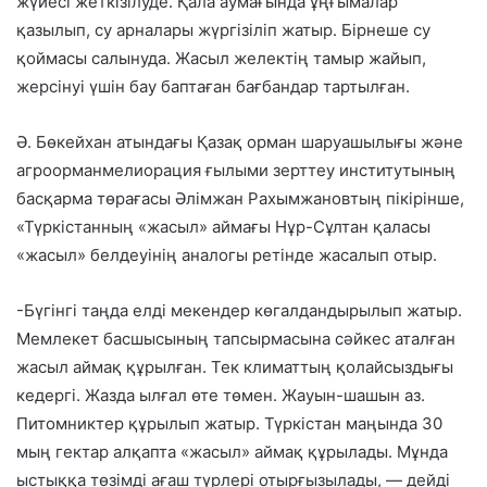
жүйесі жеткізілуде. Қала аумағында ұңғымалар
қазылып, су арналары жүргізіліп жатыр. Бірнеше су
қоймасы салынуда. Жасыл желектің тамыр жайып,
жерсінуі үшін бау баптаған бағбандар тартылған.
Ә. Бөкейхан атындағы Қазақ орман шаруашылығы және
агроорманмелиорация ғылыми зерттеу институтының
басқарма төрағасы Әлімжан Рахымжановтың пікірінше,
«Түркістанның «жасыл» аймағы Нұр-Сұлтан қаласы
«жасыл» белдеуінің аналогы ретінде жасалып отыр.
-Бүгінгі таңда елді мекендер көгалдандырылып жатыр.
Мемлекет басшысының тапсырмасына сәйкес аталған
жасыл аймақ құрылған. Тек климаттың қолайсыздығы
кедергі. Жазда ылғал өте төмен. Жауын-шашын аз.
Питомниктер құрылып жатыр. Түркістан маңында 30
мың гектар алқапта «жасыл» аймақ құрылады. Мұнда
ыстыққа төзімді ағаш түрлері отырғызылады, — дейді