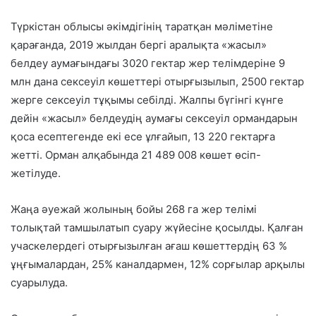
Түркістан облысы әкімдігінің таратқан мәліметіне
қарағанда, 2019 жылдан бергі аралықта «жасыл»
белдеу аумағындағы 3020 гектар жер телімдеріне 9
млн дана сексеуіл көшеттері отырғызылып, 2500 гектар
жерге сексеуіл тұқымы себілді. Жалпы бүгінгі күнге
дейін «жасыл» белдеудің аумағы сексеуіл ормандарын
қоса есептегенде екі есе ұлғайып, 13 220 гектарға
жетті. Орман алқабында 21 489 008 көшет өсіп-
жетілуде.
Жаңа әуежай жолының бойы 268 га жер телімі
толықтай тамшылатып суару жүйесіне қосылды. Қалған
учаскелердегі отырғызылған ағаш көшеттердің 63 %
ұңғымалардан, 25% каналдармен, 12% сорғылар арқылы
суарылуда.