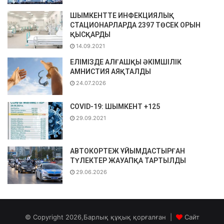
ШЫМКЕНТТЕ ИНФЕКЦИЯЛЫҚ
СТАЦИОНАРЛАРДА 2397 ТӨСЕК ОРЫН
ҚЫСҚАРДЫ
14.09.2021
ЕЛІМІЗДЕ АЛҒАШҚЫ ӘКІМШІЛІК
АМНИСТИЯ АЯҚТАЛДЫ
24.07.2026
COVID-19: ШЫМКЕНТ +125
29.09.2021
АВТОКОРТЕЖ ҰЙЫМДАСТЫРҒАН
ТҮЛЕКТЕР ЖАУАПҚА ТАРТЫЛДЫ
29.06.2026
© Copyright 2026,Барлық құқық қорғалған |
Сайт