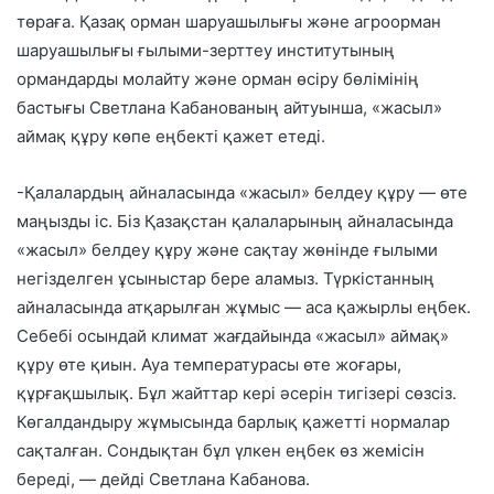
төраға. Қазақ орман шаруашылығы және агроорман
шаруашылығы ғылыми-зерттеу институтының
ормандарды молайту және орман өсіру бөлімінің
бастығы Светлана Кабанованың айтуынша, «жасыл»
аймақ құру көпе еңбекті қажет етеді.
-Қалалардың айналасында «жасыл» белдеу құру — өте
маңызды іс. Біз Қазақстан қалаларының айналасында
«жасыл» белдеу құру және сақтау жөнінде ғылыми
негізделген ұсыныстар бере аламыз. Түркістанның
айналасында атқарылған жұмыс — аса қажырлы еңбек.
Себебі осындай климат жағдайында «жасыл» аймақ»
құру өте қиын. Ауа температурасы өте жоғары,
құрғақшылық. Бұл жайттар кері әсерін тигізері сөзсіз.
Көгалдандыру жұмысында барлық қажетті нормалар
сақталған. Сондықтан бұл үлкен еңбек өз жемісін
береді, — дейді Светлана Кабанова.