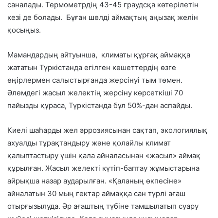
саналады. Термометрдің 43-45 граудсқа көтерілетін
кезі де болады. Бұған шөлді аймақтың аңызақ желін
қосыңыз.
Мамандардың айтуынша, климаты құрғақ аймаққа
жататын Түркістанда егілген көшеттердің өзге
өңірлермен салыстырғанда жерсінуі тым төмен.
Әлемдегі жасыл желектің жерсіну көрсеткіші 70
пайызды құраса, Түркістанда бұл 50%-дан аспайды.
Киелі шаһарды жел эррозиясынан сақтап, экологиялық
ахуалды тұрақтандыру және қолайлы климат
қалыптастыру үшін қала айналасынан «жасыл» аймақ
құрылған. Жасыл желекті күтіп-баптау жұмыстарына
айрықша назар аударылған. «Қаланың өкпесіне»
айналатын 30 мың гектар аймаққа сан түрлі ағаш
отырғызылуда. Әр ағаштың түбіне тамшылатып суару