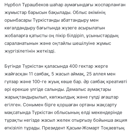
Нұрбол Тұрашбеков шаһар аумағындағы жоспарланған
жұмыстар барысын бақылады. Облыс әкімінің
орынбасары Түркістанды абаттандыру мен
көгалдандыру бағытында жүзеге асырылатын
жобаларға қатысты оң пікір білдіріп, ұсыныстардың
сараланатынын және оңтайлы шешілуіне жұмыс
жүргізілетінін жеткізді.
Бүгінде Түркістан қаласында 400 гектар жерге
жайғасқан 11 саябақ, 5 жасыл аймақ, 25 аллея мен
гүлзар және 100-ге жуық көше бар. Әр саябақ креативті
әрі ерекше үлгіде салынды. Демалыс аумақтары
жарықтандырылып, көпжылдық және гүлді ағаштар
егілген. Сонымен бірге қоршаған ортаны жақсарту
мақсатында Түркістан облысының елді мекендерінде
тұрақты негізде жасыл желек отырғызу бойынша акция
өткізіліп тұрады. Президент Қасым-Жомарт Тоқаевтың