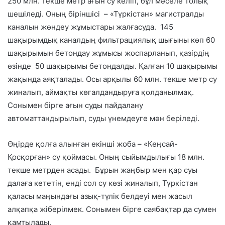
250 млн. текше метр ағын су келіп, бұл мәселе толық
шешіледі. Оның біріншісі – «Түркістан» магистралды
каналын жөндеу жұмыстары жалғасуда. 145
шақырымдық каналдың фильтрациялық шығыны көп 60
шақырымын бетондау жұмысы жоспарланып, қазірдің
өзінде 50 шақырымы бетондалды. Қалған 10 шақырымы
жақында аяқталады. Осы арқылы 60 млн. текше метр су
жиналып, аймақты көгалдандыруға қолданылмақ.
Сонымен бірге ағын суды пайдалану
автоматтандырылып, суды үнемдеуге мән беріледі.
Өңірде қолға алынған екінші жоба – «Кеңсай-
Қосқорған» су қоймасы. Оның сыйымдылығы 18 млн.
текше метрден асады. Бұрын жаңбыр мен қар суы
далаға кететін, енді сол су көзі жиналып, Түркістан
қаласы маңындағы азық-түлік белдеуі мен жасыл
алқапқа жіберілмек. Сонымен бірге саябақтар да сумен
қамтылады.