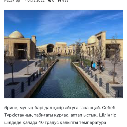
Редактор
01.12.2022
0
455
Әрине, мұның бәрі дәл қазір айтуға ғана оңай. Себебі
Түркістанның табиғаты құрғақ, аптап ыстық. Шіліңгір
шілдеде қалада 40 градус қалыпты температура