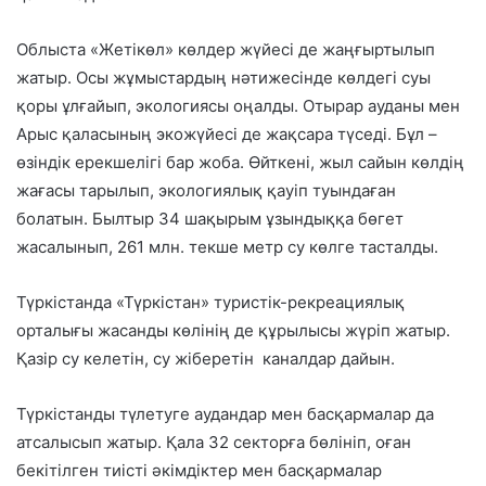
Облыста «Жетікөл» көлдер жүйесі де жаңғыртылып
жатыр. Осы жұмыстардың нәтижесінде көлдегі суы
қоры ұлғайып, экологиясы оңалды. Отырар ауданы мен
Арыс қаласының экожүйесі де жақсара түседі. Бұл –
өзіндік ерекшелігі бар жоба. Өйткені, жыл сайын көлдің
жағасы тарылып, экологиялық қауіп туындаған
болатын. Былтыр 34 шақырым ұзындыққа бөгет
жасалынып, 261 млн. текше метр су көлге тасталды.
Түркістанда «Түркістан» туристік-рекреациялық
орталығы жасанды көлінің де құрылысы жүріп жатыр.
Қазір су келетін, су жіберетін каналдар дайын.
Түркістанды түлетуге аудандар мен басқармалар да
атсалысып жатыр. Қала 32 секторға бөлініп, оған
бекітілген тиісті әкімдіктер мен басқармалар