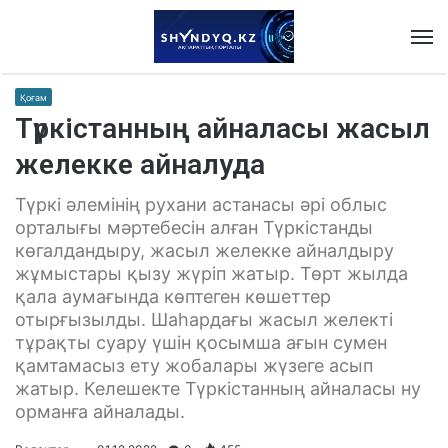
M
Қоғам
Түркістанның айналасы жасыл
желекке айналуда
Түркі әлемінің рухани астанасы әрі облыс
орталығы мәртебесін алған Түркістанды
көгалдандыру, жасыл желекке айналдыру
жұмыстары қызу жүріп жатыр. Төрт жылда
қала аумағында көптеген көшеттер
отырғызылды. Шаһардағы жасыл желекті
тұрақты суару үшін қосымша ағын сумен
қамтамасыз ету жобалары жүзеге асып
жатыр. Келешекте Түркістанның айналасы ну
орманға айналады.