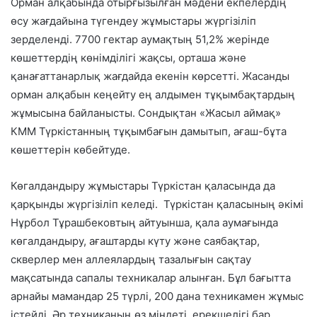
Орман алқабында отырғызылған мәдени екпелердің
өсу жағдайына түгендеу жұмыстары жүргізіліп
зерделенді. 7700 гектар аумақтың 51,2% жерінде
көшеттердің көнімділігі жақсы, орташа және
қанағаттанарлық жағдайда екенін көрсетті. Жасанды
орман алқабын кеңейту ең алдымен тұқымбақтардың
жұмысына байланысты. Сондықтан «Жасыл аймақ»
КММ Түркістанның тұқымбағын дамытып, ағаш-бұта
көшеттерін көбейтуде.
Көгалдандыру жұмыстары Түркістан қаласында да
қарқынды жүргізіліп келеді. Түркістан қаласының әкімі
Нұрбол Тұрашбековтың айтуынша, қала аумағында
көгалдандыру, ағаштарды күту және саябақтар,
скверлер мен аллеялардың тазалығын сақтау
мақсатында сапалы техникалар алынған. Бұл бағытта
арнайы мамандар 25 түрлі, 200 дана техникамен жұмыс
істейді. Әр техниканың өз міндеті, ерекшелігі бар.