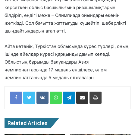
көрсеткен облыс басшылығына ризашылықтарын
білдіріп, ендігі меже – Олимпиада ойындары екенін
жеткізді. Сол бағытта жаттығуды күшейтіп, шеберлікті
шыңдайтындарын атап өтті.
Айта кетейік, Түркістан облысында күрес түрлері, оның
ішінде әйелдер күресі қарқынды дамып келеді.
Облыстың бұрымды балуандары Азия
чемпионаттарында 17 медаль еншілесе, әлем
чемпионаттарында 5 медаль олжалаған.
Facebook
Twitter
VKontakte
WhatsApp
Telegram
Share via Email
Print
Related Articles