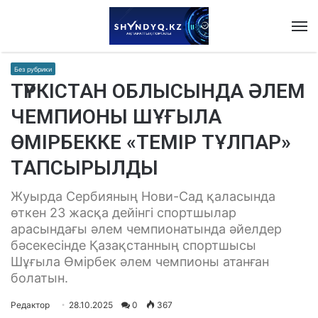
M
Без рубрики
ТҮРКІСТАН ОБЛЫСЫНДА ӘЛЕМ
ЧЕМПИОНЫ ШҰҒЫЛА
ӨМІРБЕККЕ «ТЕМІР ТҰЛПАР»
ТАПСЫРЫЛДЫ
Жуырда Сербияның Нови-Сад қаласында
өткен 23 жасқа дейінгі спортшылар
арасындағы әлем чемпионатында әйелдер
бәсекесінде Қазақстанның спортшысы
Шұғыла Өмірбек әлем чемпионы атанған
болатын.
Редактор
28.10.2025
0
367