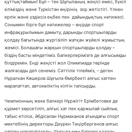
құттықтаймын! Бұл – тек Шұғыланың жеңісі емес, бүкіл
еліміздің және Түркістан өңірінің
зор жетістігі. Үлкен
ерлік және үздіксіз еңбек пен
дайындықтың нәтижесі.
Сонымен бірге бұл нәтижелер – өңірде спорт
инфрақұрылымын дамыту, дарынды спортшыларды
қолдау бағытында жүргізіліп жатқан жүйелі жұмыстың
жемісі. Болашағы жарқын спортшыларды қолдау –
біздің басты міндетіміз. Бапкерлерімізге де алғысымды
білдіремін. Енді жеңісті жол Олимпиада төрінде
жалғасады деп сенеміз. Сәттілік тілейміз, – деген
Нұралхан Көшеров Шұғыла Өмірбекті алғыс хатпен
марапаттап, автокөліктің кілтін тапсырды.
Чемпионның жеке бапкері Нұржігіт Ерімбетовке де
құрмет көрсетіліп, алғыс хат пен қаржылай сыйлық
табыс етілсе, Әбдісалан Нұрмаханов атындағы спорт
мектебінің директоры Дәурен Тәңірбергенов алғыс
хатпен марапатталды. Шұғыла мен бапкері қолдау