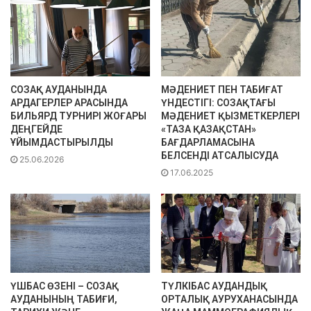
СОЗАҚ АУДАНЫНДА
МӘДЕНИЕТ ПЕН ТАБИҒАТ
АРДАГЕРЛЕР АРАСЫНДА
ҮНДЕСТІГІ: СОЗАҚТАҒЫ
БИЛЬЯРД ТУРНИРІ ЖОҒАРЫ
МӘДЕНИЕТ ҚЫЗМЕТКЕРЛЕРІ
ДЕҢГЕЙДЕ
«ТАЗА ҚАЗАҚСТАН»
ҰЙЫМДАСТЫРЫЛДЫ
БАҒДАРЛАМАСЫНА
БЕЛСЕНДІ АТСАЛЫСУДА
25.06.2026
17.06.2025
ҮШБАС ӨЗЕНІ – СОЗАҚ
ТҮЛКІБАС АУДАНДЫҚ
АУДАНЫНЫҢ ТАБИҒИ,
ОРТАЛЫҚ АУРУХАНАСЫНДА