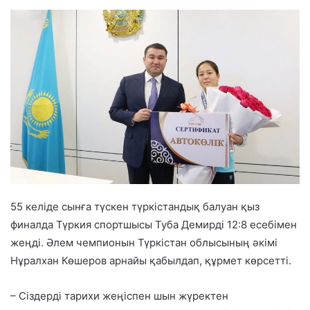
55 келіде сынға түскен түркістандық балуан қыз
финалда Түркия спортшысы Туба Демирді 12:8 есебімен
жеңді. Әлем чемпионын Түркістан облысының әкімі
Нұралхан Көшеров арнайы қабылдап, құрмет көрсетті.
– Сіздерді тарихи жеңіспен шын жүректен