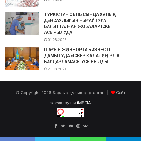
ТҮРКІСТАН ОБЛЫСЫНДА ХАЛЫҚ
ДЕНСАУЛЫҒЫН НЫҒАЙТУҒА
БАҒЫТТАЛҒАН ЖОБАЛАР ІСКЕ
АСЫРЫЛУДА
01.08.2026
ШАҒЫН ЖӘНЕ ОРТА БИЗНЕСТІ
ДАМЫТУДА «ІСКЕР ҚАЛА» ӨҢІРЛІК
БАҒДАРЛАМАСЫ ҰСЫНЫЛДЫ
21.08.2021
© Copyright 2026,Барлық құқық қорғалған |
Сайт
жасақтаушы
iMEDIA
Facebook
Twitter
YouTube
Instagram
vk.com