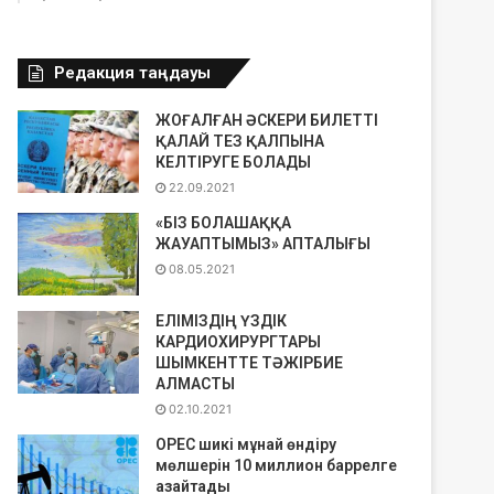
Редакция таңдауы
ЖОҒАЛҒАН ӘСКЕРИ БИЛЕТТІ
ҚАЛАЙ ТЕЗ ҚАЛПЫНА
КЕЛТІРУГЕ БОЛАДЫ
22.09.2021
«БІЗ БОЛАШАҚҚА
ЖАУАПТЫМЫЗ» АПТАЛЫҒЫ
08.05.2021
ЕЛІМІЗДІҢ ҮЗДІК
КАРДИОХИРУРГТАРЫ
ШЫМКЕНТТЕ ТӘЖІРБИЕ
АЛМАСТЫ
02.10.2021
OPEC шикі мұнай өндіру
мөлшерін 10 миллион баррелге
азайтады