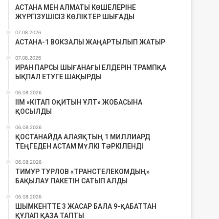
АСТАНА МЕН АЛМАТЫ КӨШЕЛЕРІНЕ
ЖҮРГІЗУШІСІЗ КӨЛІКТЕР ШЫҒАДЫ
07.08.2026
АСТАНА-1 ВОКЗАЛЫ ЖАҢАРТЫЛЫП ЖАТЫР
07.08.2026
ИРАН ПАРСЫ ШЫҒАНАҒЫ ЕЛДЕРІН ТРАМПҚА
ЫҚПАЛ ЕТУГЕ ШАҚЫРДЫ
06.08.2026
ІІМ «КІТАП ОҚИТЫН ҰЛТ» ЖОБАСЫНА
ҚОСЫЛДЫ
06.08.2026
ҚОСТАНАЙДА АЛАЯҚТЫҢ 1 МИЛЛИАРД
ТЕҢГЕДЕН АСТАМ МҮЛКІ ТӘРКІЛЕНДІ
06.08.2026
ТИМУР ТУРЛОВ «ТРАНСТЕЛЕКОМДЫҢ»
БАҚЫЛАУ ПАКЕТІН САТЫП АЛДЫ
06.08.2026
ШЫМКЕНТТЕ 3 ЖАСАР БАЛА 9-ҚАБАТТАН
ҚҰЛАП ҚАЗА ТАПТЫ