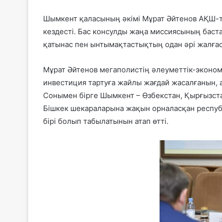
Шымкент қаласының әкімі Мұрат Әйтенов АҚШ-
кездесті. Бас консулды жаңа миссиясының баст
қатынас пен ынтымақтастықтың одан әрі жалғаса
Мұрат Әйтенов мегаполистің әлеуметтік-эконо
инвестиция тартуға жайлы жағдай жасалғанын, а
Сонымен бірге Шымкент – Өзбекстан, Қырғызст
Бішкек шекараларына жақын орналасқан республ
бірі болып табылатынын атап өтті.