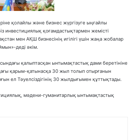
іріне қолайлы және бизнес жүргізуге ыңғайлы
 біз инвестициялық қоғамдастықтармен жемісті
қстан мен АҚШ бизнесінің игілігі үшін жаңа жобалар
мын»-деді әкім.
асындағы қалыптасқан ынтымақтастық дами беретініне
ндағы қарым-қатынасқа 30 жыл толып отырғанын
ығын ел Тәуелсіздігінің 30 жылдығымен құттықтады.
стициялық, мәдени-гуманитарлық ынтымақтастық