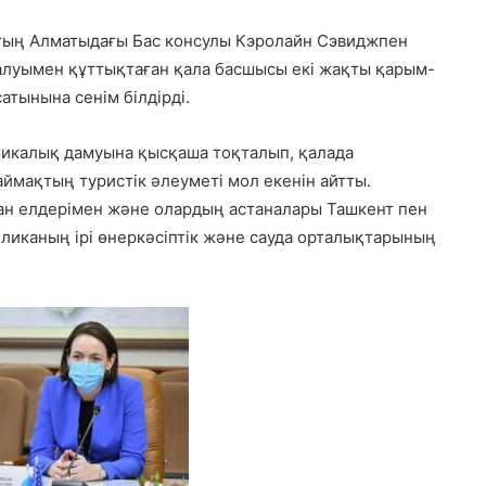
тың Алматыдағы Бас консулы Кэролайн Сэвиджпен
алуымен құттықтаған қала басшысы екі жақты қарым-
тынына сенім білдірді.
микалық дамуына қысқаша тоқталып, қалада
ймақтың туристік әлеуметі мол екенін айтты.
ан елдерімен және олардың астаналары Ташкент пен
иканың ірі өнеркәсіптік және сауда орталықтарының