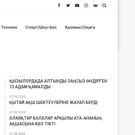
Facebook
Twitter
YouTube
Instagram
vk.com
Search
for
Техника
Спорт/Шоу-Биз
Қылмыс/Оқиға
Соңғы материалдар
07.08.2026
ҚЫЗЫЛОРДАДА АЛТЫНДЫ ЗАҢСЫЗ ӨНДІРГЕН
13 АДАМ ҚАМАЛДЫ
07.08.2026
ҚЫТАЙ АҚШ ШЕКТЕУЛЕРІНЕ ЖАУАП БЕРДІ
07.08.2026
АЛАЯҚТАР БАЛАЛАР АРҚЫЛЫ АТА-АНАНЫҢ
АҚШАСЫНА КӨЗ ТІКТІ
07.08.2026