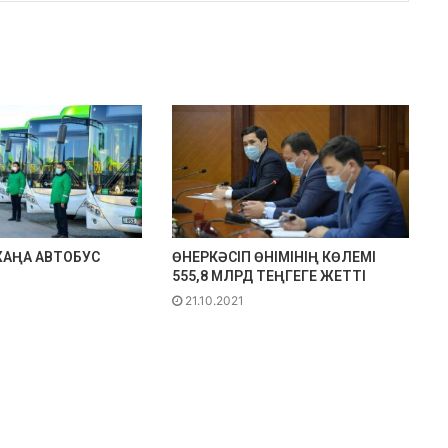
ЖАҢА АВТОБУС
ӨНЕРКӘСІП ӨНІМІНІҢ КӨЛЕМІ
555,8 МЛРД ТЕҢГЕГЕ ЖЕТТІ
21.10.2021