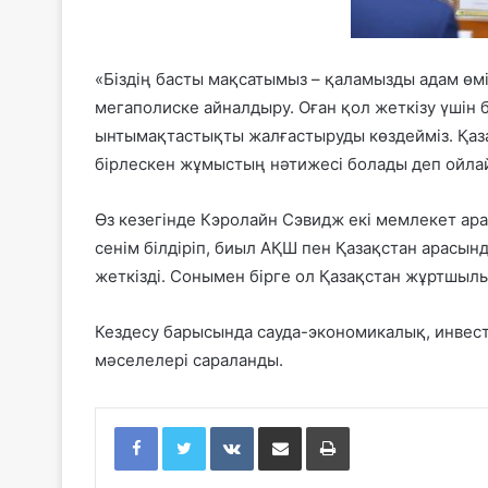
«Біздің басты мақсатымыз – қаламызды адам өм
мегаполиске айналдыру. Оған қол жеткізу үшін
ынтымақтастықты жалғастыруды көздейміз. Қаза
бірлескен жұмыстың нәтижесі болады деп ойлай
Өз кезегінде Кэролайн Сэвидж екі мемлекет ар
сенім білдіріп, биыл АҚШ пен Қазақстан арасы
жеткізді. Сонымен бірге ол Қазақстан жұртшыл
Кездесу барысында сауда-экономикалық, инве
мәселелері сараланды.
Facebook
Twitter
VKontakte
Share via Email
Print