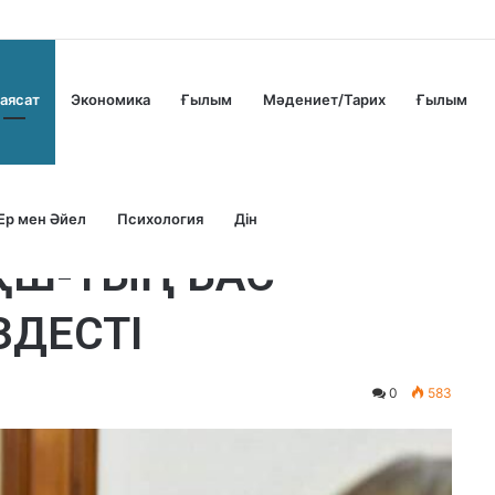
аясат
Экономика
Ғылым
Мәдениет/Тарих
Ғылым
Ер мен Әйел
Психология
Дін
АҚШ-ТЫҢ БАС
ЗДЕСТІ
0
583