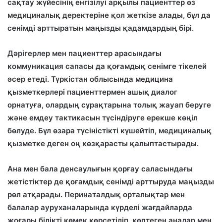
сақтау жүйесінің енгізілуі арқылы пациенттер өз
медициналық деректеріне қол жеткізе алады, бұл да
сенімді арттыратын маңызды қадамдардың бірі.
Дәрігерлер мен пациенттер арасындағы
коммуникация сапасы да қоғамдық сенімге тікелей
әсер етеді. Түркістан облысында медицина
қызметкерлері пациенттермен ашық диалог
орнатуға, олардың сұрақтарына толық жауап беруге
және емдеу тактикасын түсіндіруге ерекше көңіл
бөлуде. Бұл өзара түсіністікті күшейтіп, медициналық
қызметке деген оң көзқарасты қалыптастырады.
Ана мен бала денсаулығын қорғау саласындағы
жетістіктер де қоғамдық сенімді арттыруда маңызды
рөл атқарады. Перинаталдық орталықтар мен
балалар ауруханаларында күрделі жағдайларда
жоғары білікті көмек көрсетіліп, көптеген аналар мен