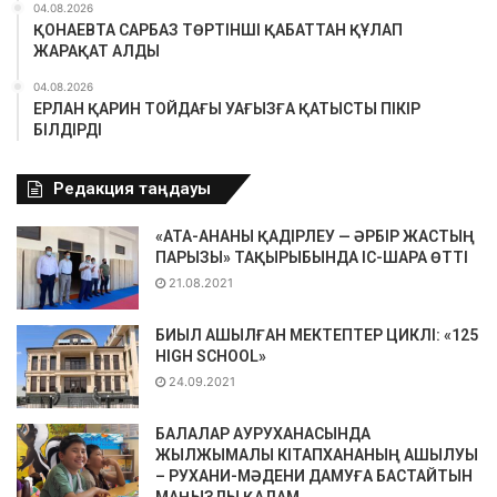
04.08.2026
ҚОНАЕВТА САРБАЗ ТӨРТІНШІ ҚАБАТТАН ҚҰЛАП
ЖАРАҚАТ АЛДЫ
04.08.2026
ЕРЛАН ҚАРИН ТОЙДАҒЫ УАҒЫЗҒА ҚАТЫСТЫ ПІКІР
БІЛДІРДІ
Редакция таңдауы
«АТА-АНАНЫ ҚАДІРЛЕУ — ӘРБІР ЖАСТЫҢ
ПАРЫЗЫ» ТАҚЫРЫБЫНДА ІС-ШАРА ӨТТІ
21.08.2021
БИЫЛ АШЫЛҒАН МЕКТЕПТЕР ЦИКЛІ: «125
HIGH SCHOOL»
24.09.2021
БАЛАЛАР АУРУХАНАСЫНДА
ЖЫЛЖЫМАЛЫ КІТАПХАНАНЫҢ АШЫЛУЫ
– РУХАНИ-МӘДЕНИ ДАМУҒА БАСТАЙТЫН
МАҢЫЗДЫ ҚАДАМ