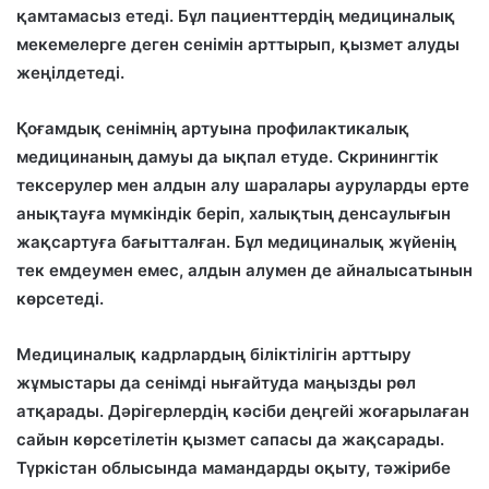
қамтамасыз етеді. Бұл пациенттердің медициналық
мекемелерге деген сенімін арттырып, қызмет алуды
жеңілдетеді.
Қоғамдық сенімнің артуына профилактикалық
медицинаның дамуы да ықпал етуде. Скринингтік
тексерулер мен алдын алу шаралары ауруларды ерте
анықтауға мүмкіндік беріп, халықтың денсаулығын
жақсартуға бағытталған. Бұл медициналық жүйенің
тек емдеумен емес, алдын алумен де айналысатынын
көрсетеді.
Медициналық кадрлардың біліктілігін арттыру
жұмыстары да сенімді нығайтуда маңызды рөл
атқарады. Дәрігерлердің кәсіби деңгейі жоғарылаған
сайын көрсетілетін қызмет сапасы да жақсарады.
Түркістан облысында мамандарды оқыту, тәжірибе