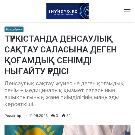
M
Без рубрики
ТҮРКІСТАНДА ДЕНСАУЛЫҚ
САҚТАУ САЛАСЫНА ДЕГЕН
ҚОҒАМДЫҚ СЕНІМДІ
НЫҒАЙТУ ҮРДІСІ
Денсаулық сақтау жүйесіне деген қоғамдық
сенім – медициналық қызмет сапасының,
ашықтығының және тиімділігінің маңызды
көрсеткіші.
Редактор
11.06.2026
0
52