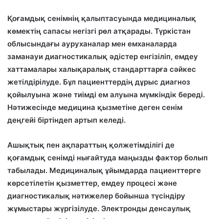
Қоғамдық сенімнің қалыптасуында медициналық
көмектің сапасы негізгі рөл атқарады. Түркістан
облысындағы ауруханалар мен емханаларда
заманауи диагностикалық әдістер енгізіліп, емдеу
хаттамалары халықаралық стандарттарға сәйкес
жетілдірілуде. Бұл пациенттердің дұрыс диагноз
қойылуына және тиімді ем алуына мүмкіндік береді.
Нәтижесінде медицина қызметіне деген сенім
деңгейі біртіндеп артып келеді.
Ашықтық пен ақпараттың қолжетімділігі де
қоғамдық сенімді нығайтуда маңызды фактор болып
табылады. Медициналық ұйымдарда пациенттерге
көрсетілетін қызметтер, емдеу процесі және
диагностикалық нәтижелер бойынша түсіндіру
жұмыстары жүргізілуде. Электронды денсаулық