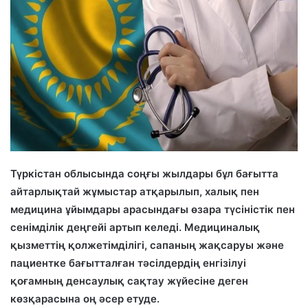
Түркістан облысында соңғы жылдары бұл бағытта
айтарлықтай жұмыстар атқарылып, халық пен
медицина ұйымдары арасындағы өзара түсіністік пен
сенімділік деңгейі артып келеді. Медициналық
қызметтің қолжетімділігі, сапаның жақсаруы және
пациентке бағытталған тәсілдердің енгізілуі
қоғамның денсаулық сақтау жүйесіне деген
көзқарасына оң әсер етуде.