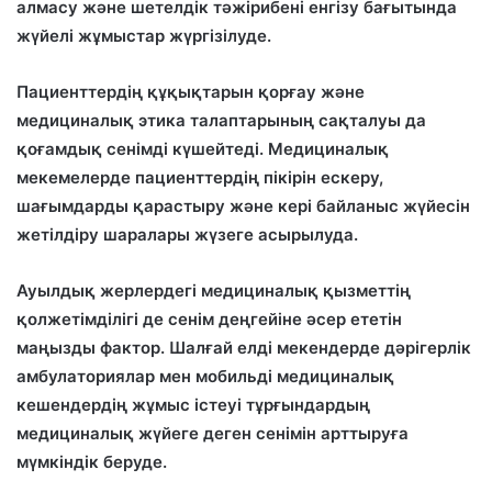
алмасу және шетелдік тәжірибені енгізу бағытында
жүйелі жұмыстар жүргізілуде.
Пациенттердің құқықтарын қорғау және
медициналық этика талаптарының сақталуы да
қоғамдық сенімді күшейтеді. Медициналық
мекемелерде пациенттердің пікірін ескеру,
шағымдарды қарастыру және кері байланыс жүйесін
жетілдіру шаралары жүзеге асырылуда.
Ауылдық жерлердегі медициналық қызметтің
қолжетімділігі де сенім деңгейіне әсер ететін
маңызды фактор. Шалғай елді мекендерде дәрігерлік
амбулаториялар мен мобильді медициналық
кешендердің жұмыс істеуі тұрғындардың
медициналық жүйеге деген сенімін арттыруға
мүмкіндік беруде.