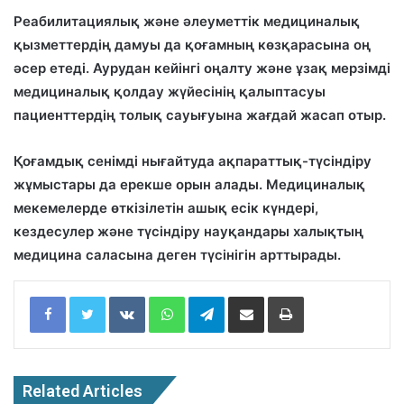
Реабилитациялық және әлеуметтік медициналық
қызметтердің дамуы да қоғамның көзқарасына оң
әсер етеді. Аурудан кейінгі оңалту және ұзақ мерзімді
медициналық қолдау жүйесінің қалыптасуы
пациенттердің толық сауығуына жағдай жасап отыр.
Қоғамдық сенімді нығайтуда ақпараттық-түсіндіру
жұмыстары да ерекше орын алады. Медициналық
мекемелерде өткізілетін ашық есік күндері,
кездесулер және түсіндіру науқандары халықтың
медицина саласына деген түсінігін арттырады.
Facebook
Twitter
VKontakte
WhatsApp
Telegram
Share via Email
Print
Related Articles