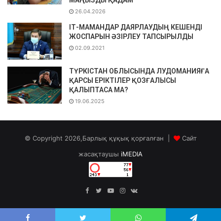
26.04.2026
ІТ-МАМАНДАР ДАЯРЛАУДЫҢ КЕШЕНДІ
ЖОСПАРЫН ӘЗІРЛЕУ ТАПСЫРЫЛДЫ
02.09.2021
ТҮРКІСТАН ОБЛЫСЫНДА ЛУДОМАНИЯҒА
ҚАРСЫ ЕРІКТІЛЕР ҚОЗҒАЛЫСЫ
ҚАЛЫПТАСА МА?
19.06.2025
© Copyright 2026,Барлық құқық қорғалған |
Сайт
жасақтаушы
iMEDIA
Facebook
Twitter
YouTube
Instagram
vk.com