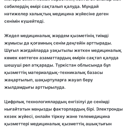
сәбилердің өмірі сақталып қалуда. Мұндай
нәтижелер халықтың медицина жүйесіне деген
сенімін күшейтеді.
Жедел медициналық жәрдем қызметінің тиімді
жұмысы да қоғамның сенім деңгейін арттырады.
Шұғыл жағдайларда уақытылы жеткен медициналық
көмек көптеген азаматтардың өмірін сақтап қалуда
шешуші рөл атқарады. Түркістан облысында бұл
қызметтің материалдық-техникалық базасы
жаңартылып, шақыртуларға жауап беру
жылдамдығы арттырылуда.
Цифрлық технологиялардың енгізілуі де сенімді
нығайтатын маңызды факторлардың бірі. Электронды
кезек жүйесі, онлайн тіркеу және телемедицина
қызметтері медициналық қызметтің ашықтығын