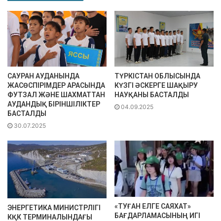
САУРАН АУДАНЫНДА
ТҮРКІСТАН ОБЛЫСЫНДА
ЖАСӨСПІРІМДЕР АРАСЫНДА
КҮЗГІ ӘСКЕРГЕ ШАҚЫРУ
ФУТЗАЛ ЖӘНЕ ШАХМАТТАН
НАУҚАНЫ БАСТАЛДЫ
АУДАНДЫҚ БІРІНШІЛІКТЕР
04.09.2025
БАСТАЛДЫ
30.07.2025
«ТУҒАН ЕЛГЕ САЯХАТ»
ЭНЕРГЕТИКА МИНИСТРЛІГІ
БАҒДАРЛАМАСЫНЫҢ ИГІ
КҚК ТЕРМИНАЛЫНДАҒЫ