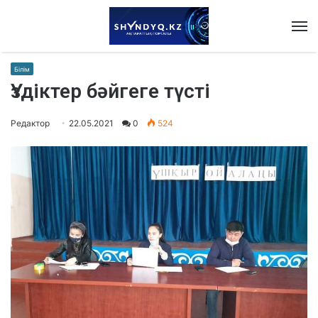
M
Білім
Үздіктер бәйгеге түсті
Редактор
22.05.2021
0
524