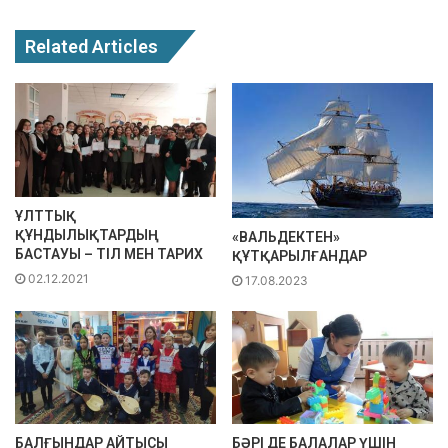
Related Articles
ҰЛТТЫҚ
ҚҰНДЫЛЫҚТАРДЫҢ
«ВАЛЬДЕКТЕН»
БАСТАУЫ – ТІЛ МЕН ТАРИХ
ҚҰТҚАРЫЛҒАНДАР
02.12.2021
17.08.2023
БАЛҒЫНДАР АЙТЫСЫ
БӘРІ ДЕ БАЛАЛАР ҮШІН