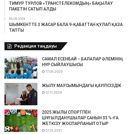
ТИМУР ТУРЛОВ «ТРАНСТЕЛЕКОМДЫҢ» БАҚЫЛАУ
ПАКЕТІН САТЫП АЛДЫ
06.08.2026
ШЫМКЕНТТЕ 3 ЖАСАР БАЛА 9-ҚАБАТТАН ҚҰЛАП ҚАЗА
ТАПТЫ
Редакция таңдауы
САМАЛ ЕСЕНБАЙ – БАЛАЛАР ӘЛЕМІНІҢ
НҰР СЫЙЛАУШЫСЫ
17.06.2025
ЖЫЛУ МАУСЫМЫНДАҒЫ ҚАУІПСІЗДІК
12.11.2024
2025 ЖЫЛЫ СПОРТПЕН
ШҰҒЫЛДАНУШЫЛАР САНЫН 33 %-ҒА
ЖЕТКІЗУ ЖОСПАРЛАНЫП ОТЫР
01.10.2021