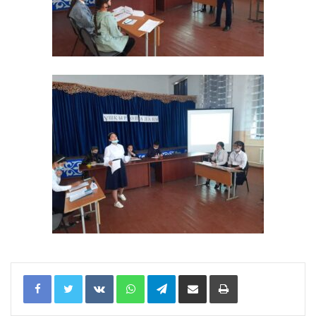
Facebook
Twitter
VKontakte
WhatsApp
Telegram
Share via Email
Print