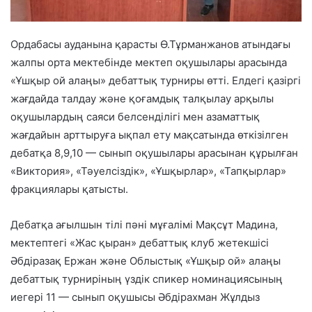
Ордабасы ауданына қарасты Ө.Тұрманжанов атындағы
жалпы орта мектебінде мектеп оқушылары арасында
«Ұшқыр ой алаңы» дебаттық турниры өтті. Елдегі қазіргі
жағдайда талдау және қоғамдық талқылау арқылы
оқушылардың саяси белсенділігі мен азаматтық
жағдайын арттыруға ықпал ету мақсатында өткізілген
дебатқа 8,9,10 — сынып оқушылары арасынан құрылған
«Виктория», «Тәуелсіздік», «Ұшқырлар», «Тапқырлар»
фракциялары қатысты.
Дебатқа ағылшын тілі пәні мұғалімі Мақсұт Мадина,
мектептегі «Жас қыран» дебаттық клуб жетекшісі
Әбдіразақ Ержан және Облыстық «Ұшқыр ой» алаңы
дебаттық турниріның үздік спикер номинациясының
иегері 11 — сынып оқушысы Әбдірахман Жұлдыз