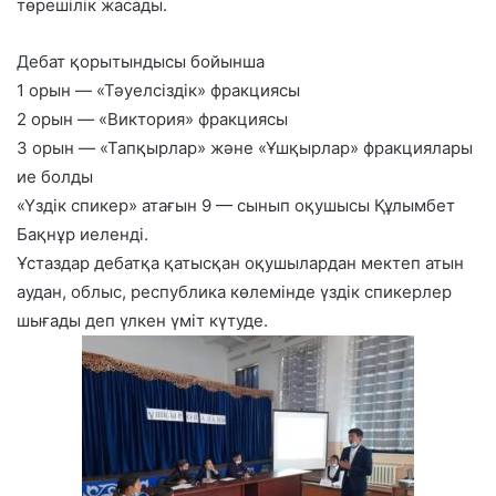
төрешілік жасады.
Дебат қорытындысы бойынша
1 орын — «Тәуелсіздік» фракциясы
2 орын — «Виктория» фракциясы
3 орын — «Тапқырлар» және «Ұшқырлар» фракциялары
ие болды
«Үздік спикер» атағын 9 — сынып оқушысы Құлымбет
Бақнұр иеленді.
Ұстаздар дебатқа қатысқан оқушылардан мектеп атын
аудан, облыс, республика көлемінде үздік спикерлер
шығады деп үлкен үміт күтуде.