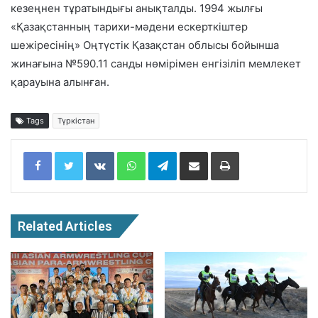
кезеңнен тұратындығы анықталды. 1994 жылғы
«Қазақстанның тарихи-мәдени ескерткіштер
шежіресінің» Оңтүстік Қазақстан облысы бойынша
жинағына №590.11 санды нөмірімен енгізіліп мемлекет
қарауына алынған.
Tags
Түркістан
Facebook
Twitter
VKontakte
WhatsApp
Telegram
Share via Email
Print
Related Articles