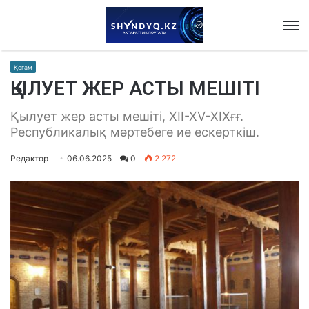
M
Қоғам
ҚЫЛУЕТ ЖЕР АСТЫ МЕШІТІ
Қылует жер асты мешіті, ХІІ-ХV-ХІХғғ.
Республикалық мәртебеге ие ескерткіш.
Редактор
06.06.2025
0
2 272