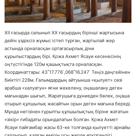
XII ғасырда салынып XX ғасырдың бірінші жартысына
дейін үздіксіз жұмыс істеп тұрған, жартылай жер
астында орналасқан ортағасырлық діни
құрылыстардың бірі. Қожа Ахмет Ясауи кесенесінің
оңтүстігінде 120м қашықтықта орналасқан.
Координаттары: 43˚17.776΄,068˚16.247΄ Теңіз деңгейінен
биіктігі 228м. Ғалымдардың айтуынша «қылует» сөзі
арабша «халуатун» яғни жекелену, оңашалану деген
мағынадан шығып, Жаратушыға дүниеден бөлек, оңаша
отырып құлшылық жасайтын орын деген мағына береді.
Мұнда негізінен ғұрыпты құлшылықтың біріне жататын
«зікір» ғибадаты орындалатын болған. Қожа Ахмет
Ясауи пайғамбар жасы 63-ке толғанда қылуетті арнайы
салдырып, қалған өмірін осы жерде өткізгендігі