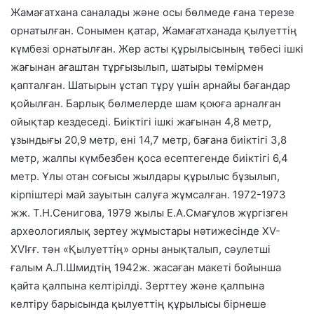
Жамағатхана саналады және осы бөлмеде ғана терезе
орнатылған. Сонымен қатар, Жамағатханада қылуеттің
күмбезі орнатылған. Жер асты құрылысының төбесі ішкі
жағынан ағаштан тұрғызылып, шатыры темірмен
қапталған. Шатырын ұстап тұру үшін арнайы бағандар
қойылған. Барлық бөлмелерде шам қоюға арналған
ойықтар кездеседі. Биіктігі ішкі жағынан 4,8 метр,
ұзындығы 20,9 метр, ені 14,7 метр, бағана биіктігі 3,8
метр, жалпы күмбезбен қоса есептегенде биіктігі 6,4
метр. Ұлы отан соғысы жылдары құрылыс бұзылып,
кірпіштері май зауытын салуға жұмсалған. 1972-1973
жж. Т.Н.Сенигова, 1979 жылы Е.А.Смағұлов жүргізген
археологиялық зертеу жұмыстары нәтижесінде ХV-
ХVІғғ. тән «Қылуеттің» орны анықталып, сәулетші
ғалым А.Л.Шмидтің 1942ж. жасаған макеті бойынша
қайта қалпына келтірілді. Зерттеу және қалпына
келтіру барысында қылуеттің құрылысы бірнеше