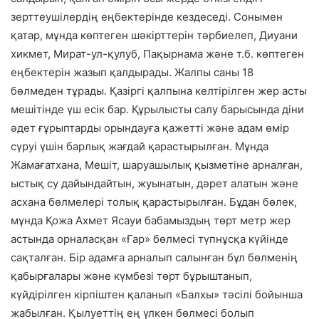
зерттеушілердің еңбектерінде кездеседі. Сонымен
қатар, мұнда көптеген шәкірттерін тәрбиелеп, Диуани
хикмет, Мират-ул-қулуб, Пақырнама және т.б. көптеген
еңбектерін жазып қалдырады. Жалпы саны 18
бөлмеден тұрады. Қазіргі қалпына келтірілген жер асты
мешітінде үш есік бар. Құрылысты салу барысында діни
әдет ғұрыптарды орындауға қажетті және адам өмір
сүруі үшін барлық жағдай қарастырылған. Мұнда
Жамағатхана, Мешіт, шаруашылық қызметіне арналған,
ыстық су дайындайтын, жуынатын, дәрет алатын және
асхана бөлмелері толық қарастырылған. Бұдан бөлек,
мұнда Қожа Ахмет Ясауи бабамыздың төрт метр жер
астында орналасқан «Ғар» бөлмесі түпнұсқа күйінде
сақталған. Бір адамға арналып салынған бұл бөлменің
қабырғалары және күмбезі төрт бұрыштанып,
күйдірілген кірпіштен қаланып «Балхы» тәсілі бойынша
жабылған. Қылуеттің ең үлкен бөлмесі болып