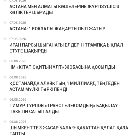
07.08.2026
АСТАНА МЕН АЛМАТЫ КӨШЕЛЕРІНЕ ЖҮРГІЗУШІСІЗ
КӨЛІКТЕР ШЫҒАДЫ
07.08.2026
АСТАНА-1 ВОКЗАЛЫ ЖАҢАРТЫЛЫП ЖАТЫР
07.08.2026
ИРАН ПАРСЫ ШЫҒАНАҒЫ ЕЛДЕРІН ТРАМПҚА ЫҚПАЛ
ЕТУГЕ ШАҚЫРДЫ
06.08.2026
ІІМ «КІТАП ОҚИТЫН ҰЛТ» ЖОБАСЫНА ҚОСЫЛДЫ
06.08.2026
ҚОСТАНАЙДА АЛАЯҚТЫҢ 1 МИЛЛИАРД ТЕҢГЕДЕН
АСТАМ МҮЛКІ ТӘРКІЛЕНДІ
06.08.2026
ТИМУР ТУРЛОВ «ТРАНСТЕЛЕКОМДЫҢ» БАҚЫЛАУ
ПАКЕТІН САТЫП АЛДЫ
06.08.2026
ШЫМКЕНТТЕ 3 ЖАСАР БАЛА 9-ҚАБАТТАН ҚҰЛАП ҚАЗА
ТАПТЫ