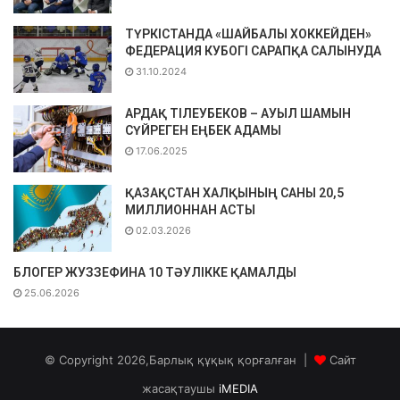
ТҮРКІСТАНДА «ШАЙБАЛЫ ХОККЕЙДЕН»
ФЕДЕРАЦИЯ КУБОГІ САРАПҚА САЛЫНУДА
31.10.2024
АРДАҚ ТІЛЕУБЕКОВ – АУЫЛ ШАМЫН
СҮЙРЕГЕН ЕҢБЕК АДАМЫ
17.06.2025
ҚАЗАҚСТАН ХАЛҚЫНЫҢ САНЫ 20,5
МИЛЛИОННАН АСТЫ
02.03.2026
БЛОГЕР ЖУЗЗЕФИНА 10 ТӘУЛІККЕ ҚАМАЛДЫ
25.06.2026
© Copyright 2026,Барлық құқық қорғалған |
Сайт
жасақтаушы
iMEDIA