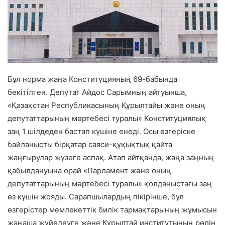
Бұл норма жаңа Конституцияның 69-бабында
бекітілген. Депутат Айдос Сарымның айтуынша,
«Қазақстан Республикасының Құрылтайы және оның
депутаттарының мәртебесі туралы» Конституциялық
заң 1 шілдеден бастап күшіне енеді. Осы өзгеріске
байланысты бірқатар саяси-құқықтық қайта
жаңғырулар жүзеге аспақ. Атап айтқанда, жаңа заңның
қабылдануына орай «Парламент және оның
депутаттарының мәртебесі туралы» қолданыстағы заң
өз күшін жояды. Сарапшылардың пікірінше, бұл
өзгерістер мемлекеттік билік тармақтарының жұмысын
жаңаша жүйелеуге және Құрылтай институтының рөлін