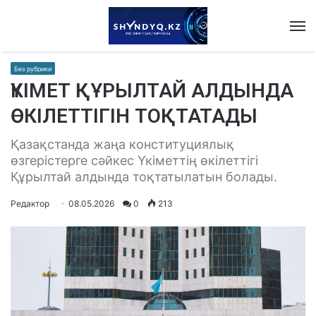
M
Без рубрики
ҮКІМЕТ ҚҰРЫЛТАЙ АЛДЫНДА
ӨКІЛЕТТІГІН ТОҚТАТАДЫ
Қазақстанда жаңа конституциялық
өзгерістерге сәйкес Үкіметтің өкілеттігі
Құрылтай алдында тоқтатылатын болады.
Редактор
08.05.2026
0
213