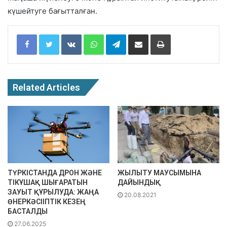
күшейтуге бағытталған.
Facebook
Twitter
VKontakte
WhatsApp
Telegram
Share via Email
Print
Related Articles
ТҮРКІСТАНДА ДРОН ЖӘНЕ
ЖЫЛЫТУ МАУСЫМЫНА
ТІКҰШАҚ ШЫҒАРАТЫН
ДАЙЫНДЫҚ
ЗАУЫТ ҚҰРЫЛУДА: ЖАҢА
20.08.2021
ӨНЕРКӘСІІПТІК КЕЗЕҢ
БАСТАЛДЫ
27.06.2025