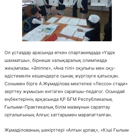
Ол ұстаздар арасында өткен спартакиядада «Үздік
шахматшы», бірнеше халықаралық олимпиада
жеңімпазы. «Әліппе», «Ана тілі» оқулығы мен оқу-
әдістемелік кешендерге сынақ жүргізуге қатысқан.
Сонымен бірге А.Жұмаділова мектепке «Лессон стади»
зерттеу жұмысын енгізген сарапшы-педагог. Осындай
еңбектерінің арқасында ҚР БҒМ Республикалық
Ғылыми-Практикалық білім мазмұнын сараптау
орталығының Алғыс хаттарымен марапатталған.
Жұмаділованың шәкірттері «Алтын ұрпақ», «Кіші Ғылым