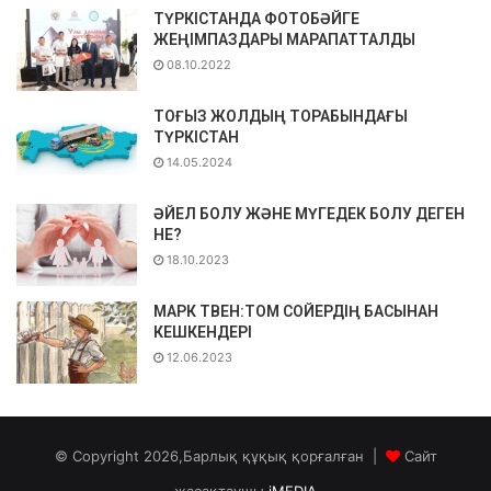
ТҮРКІСТАНДА ФОТОБӘЙГЕ
ЖЕҢІМПАЗДАРЫ МАРАПАТТАЛДЫ
08.10.2022
ТОҒЫЗ ЖОЛДЫҢ ТОРАБЫНДАҒЫ
ТҮРКІСТАН
14.05.2024
ӘЙЕЛ БОЛУ ЖӘНЕ МҮГЕДЕК БОЛУ ДЕГЕН
НЕ?
18.10.2023
МАРК ТВЕН:ТОМ СОЙЕРДІҢ БАСЫНАН
КЕШКЕНДЕРІ
12.06.2023
© Copyright 2026,Барлық құқық қорғалған |
Сайт
жасақтаушы
iMEDIA