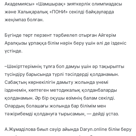
Академиясы» «Шамшырақ» зияткерлік олимпиадасы
және Халықаралық «ПОНИ» секілді байқауларда
жеңімпаз болған.
Бүгінде төрт перзент тәрбиелеп отырған Айгерім
Аралқызы ұрпаққа білім нәрін беру үшін әлі де ізденіс
үстінде.
–Шәкірттерімнің тұлға боп дамуы үшін әр тақырыпты
түсіндіру барысында түрлі тәсілдерді қолданамын.
Сабақтың көрнекілігін дамыту жолында үнемі
ізденемін, көптеген методикалық қолданбаларды
қолданамын. Әр бір оқушы өзімнің балам секілді.
Олардың болашағы жолында бар білімім мен
тәжірибемді қолдануға тырысамын, — дейді ұстаз.
А.Жұмаділова биыл сәуір айында Daryn.online білім беру