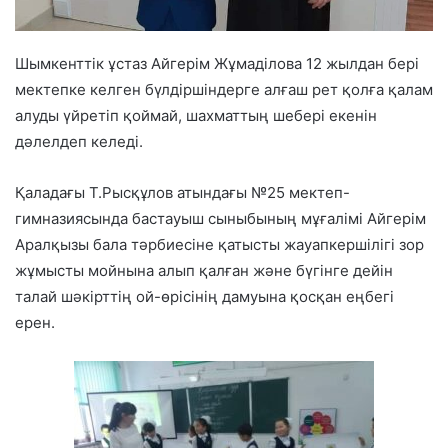
Шымкенттік ұстаз Айгерім Жұмаділова 12 жылдан бері
мектепке келген бүлдіршіндерге алғаш рет қолға қалам
алуды үйретіп қоймай, шахматтың шебері екенін
дәлелдеп келеді.
Қаладағы Т.Рысқұлов атындағы №25 мектеп-
гимназиясында бастауыш сыныбының мұғалімі Айгерім
Аралқызы бала тәрбиесіне қатысты жауапкершілігі зор
жұмысты мойнына алып қалған және бүгінге дейін
талай шәкірттің ой-өрісінің дамуына қосқан еңбегі
ерен.