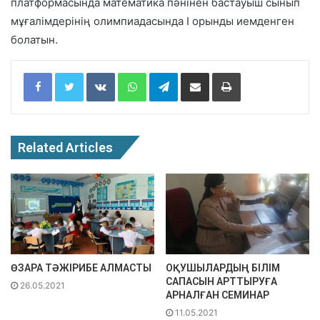
платформасында математика пәнінен бастауыш сынып
мұғалімдерінің олимпиадасында І орынды иемденген
болатын.
Facebook
Twitter
VKontakte
WhatsApp
Telegram
Share via Email
Print
Related Articles
ӨЗАРА ТӘЖІРИБЕ АЛМАСТЫ
ОҚУШЫЛАРДЫҢ БІЛІМ
САПАСЫН АРТТЫРУҒА
26.05.2021
АРНАЛҒАН СЕМИНАР
11.05.2021