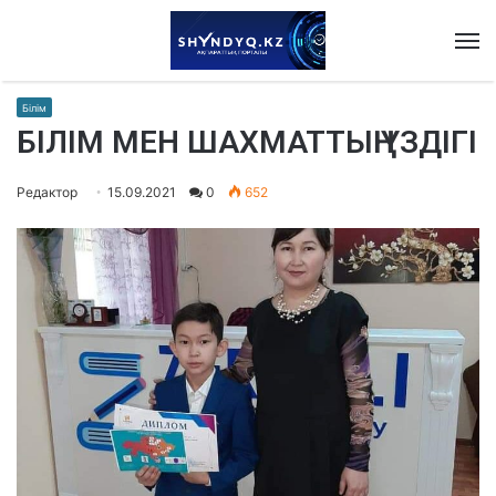
M
Білім
БІЛІМ МЕН ШАХМАТТЫҢ ҮЗДІГІ
Редактор
15.09.2021
0
652