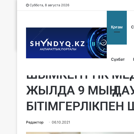
Суббота, 8 августа 2026
Қоғам
С
Сұхбат
Қоғам
ШЫМКЕНТТІК МЕ
ЖЫЛДА 9 МЫҢ ДА
БІТІМГЕРЛІКПЕН
Редактор
06.10.2021