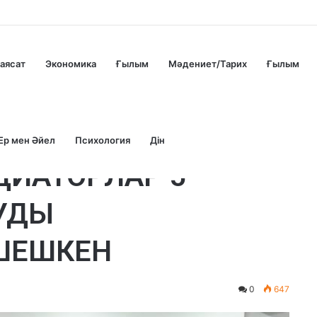
аясат
Экономика
Ғылым
Мәдениет/Тарих
Ғылым
Ер мен Әйел
Психология
Дін
ДИАТОРЛАР 5
УДЫ
 ШЕШКЕН
0
647