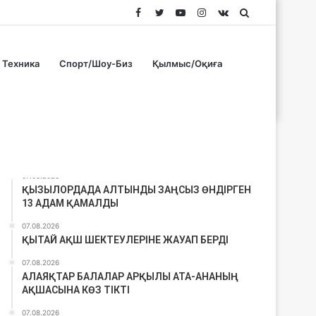
Facebook
Twitter
YouTube
Instagram
vk.com
Search
for
Техника
Спорт/Шоу-Биз
Қылмыс/Оқиға
Соңғы материалдар
07.08.2026
ҚЫЗЫЛОРДАДА АЛТЫНДЫ ЗАҢСЫЗ ӨНДІРГЕН
13 АДАМ ҚАМАЛДЫ
07.08.2026
ҚЫТАЙ АҚШ ШЕКТЕУЛЕРІНЕ ЖАУАП БЕРДІ
07.08.2026
АЛАЯҚТАР БАЛАЛАР АРҚЫЛЫ АТА-АНАНЫҢ
АҚШАСЫНА КӨЗ ТІКТІ
07.08.2026