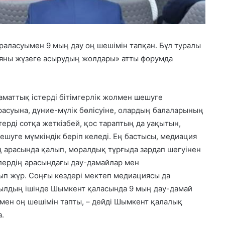
аласуымен 9 мың дау оң шешімін тапқан. Бұл туралы
яны жүзеге асырудың жолдары» атты форумда
маттық істерді бітімгерлік жолмен шешуге
расуына, дүние-мүлік бөлісуіне, олардың балаларының
рді сотқа жеткізбей, қос тараптың да уақытын,
шуге мүмкіндік беріп келеді. Ең бастысы, медиация
ң арасында қалып, моралдық тұрғыда зардап шегуінен
рлердің арасындағы дау-дамайлар мен
лып жүр. Соңғы кездері мектеп медиациясы да
жылдың ішінде Шымкент қаласында 9 мың дау-дамай
мен оң шешімін тапты, – дейді Шымкент қалалық
.