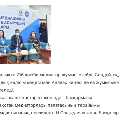
лықта 216 кәсіби медиатор жұмыс істейді. Сондай-ақ,
ық келісім кеңесі мен Аналар кеңесі де өз жұмысына
келеді.
ясат және жастар ісі жөніндегі басқармасы
зақстан медиаторлары палатасының төрайымы
ымдастығының президенті Н.Оразқұлова және басқалар