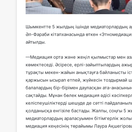
Шымкентте 5 жылдың ішінде медиаторлардың ар
Әл-Фараби кітапханасында өткен «Этномедиаци
айтылды.
—Медиация орта және жеңіл қылмыстар мен аза
көмектеседі. Әсіресе, ерлі-зайыптылардың ажы
тұрақты мекен-жайын анықтауға байланысты істе
қаржысын ысырап етпей, жүйкесін тоздырмай ше
балалардың бір-бірімен дауласқан ата-анасыны
сақтайды. Мұнан бөлек медиация әдісі кәсіпке
келіспеушіліктерді шешуде де сәтті пайдаланы
қолданысқа енгізіле бастады. Жалпы, соңғы 5 
медиаторлардың араласуымен бітімгерлік жолы
медиация кеңесінің төрайымы Лаура Ақшегірова