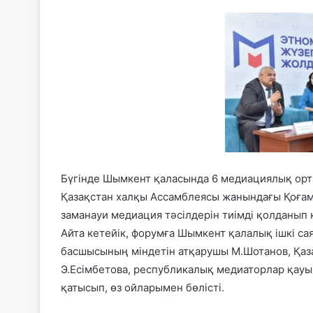
Бүгінде Шымкент қаласында 6 медиациялық орта
Қазақстан халқы Ассамблеясы жанындағы Қоғамд
заманауи медиация тәсілдерін тиімді қолданып 
Айта кетейік, форумға Шымкент қалалық ішкі са
басшысының міндетін атқарушы М.Шотанов, Қа
Э.Есімбетова, республикалық медиаторлар қау
қатысып, өз ойларымен бөлісті.