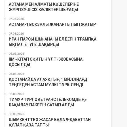
АСТАНА МЕН АЛМАТЫ КӨШЕЛЕРІНЕ
ЖҮРГІЗУШІСІЗ КӨЛІКТЕР ШЫҒАДЫ
07.08.2026
АСТАНА-1 ВОКЗАЛЫ ЖАҢАРТЫЛЫП ЖАТЫР
07.08.2026
ИРАН ПАРСЫ ШЫҒАНАҒЫ ЕЛДЕРІН ТРАМПҚА
ЫҚПАЛ ЕТУГЕ ШАҚЫРДЫ
06.08.2026
ІІМ «КІТАП ОҚИТЫН ҰЛТ» ЖОБАСЫНА
ҚОСЫЛДЫ
06.08.2026
ҚОСТАНАЙДА АЛАЯҚТЫҢ 1 МИЛЛИАРД
ТЕҢГЕДЕН АСТАМ МҮЛКІ ТӘРКІЛЕНДІ
06.08.2026
ТИМУР ТУРЛОВ «ТРАНСТЕЛЕКОМДЫҢ»
БАҚЫЛАУ ПАКЕТІН САТЫП АЛДЫ
06.08.2026
ШЫМКЕНТТЕ 3 ЖАСАР БАЛА 9-ҚАБАТТАН
ҚҰЛАП ҚАЗА ТАПТЫ