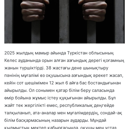
2025 жылдың мамыр айында Түркістан облысының
Келес ауданында орын алған азғындық дерегі қоғамның
жанын түршіктірді. 38 жастағы дене шынықтыру
пәнінің мұғалімі өз оқушысына азғындық әрекет жасап,
кейін сот шешімімен 12 жыл 6 айға бас бостандығынан
айырылды. Ол сонымен қатар білім беру саласында
өмір бойына жұмыс істеу құқығынан айырылды. Бұл
жайт тек жергілікті емес, республикалық деңгейде
талқыланып, ата-аналар мен мұғалімдердің, сондай-ақ
білім басқармасының назарын аударды. Мұндай
қылмыстың мектеп қабырғасында, оқушы мен ұстаз