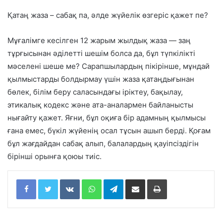
Қатаң жаза – сабақ па, әлде жүйелік өзгеріс қажет пе?
Мұғалімге кесілген 12 жарым жылдық жаза — заң
тұрғысынан әділетті шешім болса да, бұл түпкілікті
мәселені шеше ме? Сарапшылардың пікірінше, мұндай
қылмыстарды болдырмау үшін жаза қатаңдығынан
бөлек, білім беру саласындағы іріктеу, бақылау,
этикалық кодекс және ата-аналармен байланысты
нығайту қажет. Яғни, бұл оқиға бір адамның қылмысы
ғана емес, бүкіл жүйенің осал тұсын ашып берді. Қоғам
бұл жағдайдан сабақ алып, балалардың қауіпсіздігін
бірінші орынға қоюы тиіс.
Facebook
Twitter
VKontakte
WhatsApp
Telegram
Share via Email
Print