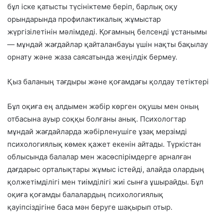
бұл іске қатысты түсініктеме беріп, барлық оқу
орындарында профилактикалық жұмыстар
жүргізілетінін мәлімдеді. Қоғамның белсенді ұстанымы
— мұндай жағдайлар қайталанбауы үшін нақты бақылау
орнату және жаза саясатында жеңілдік бермеу.
Қыз баланың тағдыры және қоғамдағы қолдау тетіктері
Бұл оқиға ең алдымен жәбір көрген оқушы мен оның
отбасына ауыр соққы болғаны анық. Психологтар
мұндай жағдайларда жәбірленушіге ұзақ мерзімді
психологиялық көмек қажет екенін айтады. Түркістан
облысында балалар мен жасөспірімдерге арналған
дағдарыс орталықтары жұмыс істейді, алайда олардың
қолжетімділігі мен тиімділігі жиі сынға ұшырайды. Бұл
оқиға қоғамды балалардың психологиялық
қауіпсіздігіне баса мән беруге шақырып отыр.