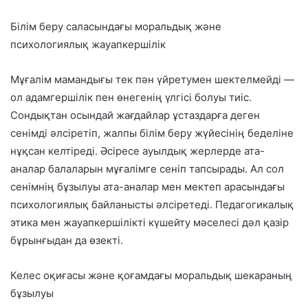
Білім беру саласындағы моральдық және
психологиялық жауапкершілік
Мұғалім мамандығы тек пән үйретумен шектелмейді —
ол адамгершілік пен өнегенің үлгісі болуы тиіс.
Сондықтан осындай жағдайлар ұстаздарға деген
сенімді әлсіретіп, жалпы білім беру жүйесінің беделіне
нұқсан келтіреді. Әсіресе ауылдық жерлерде ата-
аналар балаларын мұғалімге сеніп тапсырады. Ал сол
сенімнің бұзылуы ата-аналар мен мектеп арасындағы
психологиялық байланысты әлсіретеді. Педагогикалық
этика мен жауапкершілікті күшейту мәселесі дәл қазір
бұрынғыдан да өзекті.
Келес оқиғасы және қоғамдағы моральдық шекараның
бұзылуы