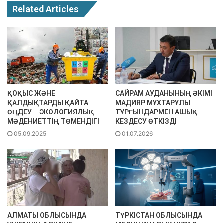
Related Articles
ҚОҚЫС ЖӘНЕ
САЙРАМ АУДАНЫНЫҢ ӘКІМІ
ҚАЛДЫҚТАРДЫ ҚАЙТА
МАДИЯР МҰХТАРҰЛЫ
ӨҢДЕУ – ЭКОЛОГИЯЛЫҚ
ТҰРҒЫНДАРМЕН АШЫҚ
МӘДЕНИЕТТІҢ ТӨМЕНДІГІ
КЕЗДЕСУ ӨТКІЗДІ
05.09.2025
01.07.2026
АЛМАТЫ ОБЛЫСЫНДА
ТҮРКІСТАН ОБЛЫСЫНДА