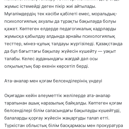
жұмыс істемейді деген пікір жиі айтылады.
Мұғалімдердің тек кәсіби қабілеті емес, моральдық-
психологиялық ахуалы да тұрақты бақылауда болуы
қажет. Көптеген елдерде педагогикалық кадрларды
жұмысқа қабылдау алдында арнайы психологиялық
тесттер, мінез-құлық талдауы жүргізіледі. Қазақстанда
да бұл бағыттағы бақылау жүйесін күшейту — уақыт
талабы. Келес ауданындағы жағдай дәл осы
олқылықтың бар екенін көрсетіп берді.
Ата-аналар мен қоғам белсенділерінің үндеуі
Оқиғадан кейін әлеуметтік желілерде ата-аналар
тарапынан ашық наразылық байқалды. Көптеген қоғам
белсенділері білім саласындағы бақылауды күшейтуді,
балаларды қорғау жүйесін жаңартуды талап етті.
Түркістан облыстық білім басқармасы мен прокуратура