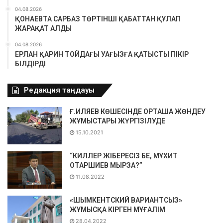
04.08.2026
ҚОНАЕВТА САРБАЗ ТӨРТІНШІ ҚАБАТТАН ҚҰЛАП
ЖАРАҚАТ АЛДЫ
04.08.2026
ЕРЛАН ҚАРИН ТОЙДАҒЫ УАҒЫЗҒА ҚАТЫСТЫ ПІКІР
БІЛДІРДІ
Редакция таңдауы
Ғ.ИЛЯЕВ КӨШЕСІНДЕ ОРТАША ЖӨНДЕУ
ЖҰМЫСТАРЫ ЖҮРГІЗІЛУДЕ
15.10.2021
“КИЛЛЕР ЖІБЕРЕСІЗ БЕ, МҰХИТ
ОТАРШИЕВ МЫРЗА?”
11.08.2022
«ШЫМКЕНТСКИЙ ВАРИАНТСЫЗ»
ЖҰМЫСҚА КІРГЕН МҰҒАЛІМ
28.04.2022