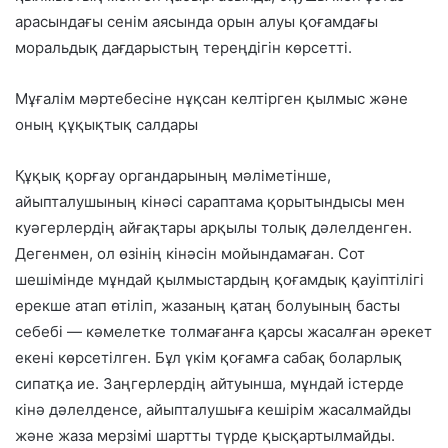
арасындағы сенім аясында орын алуы қоғамдағы
моральдық дағдарыстың тереңдігін көрсетті.
Мұғалім мәртебесіне нұқсан келтірген қылмыс және
оның құқықтық салдары
Құқық қорғау органдарының мәліметінше,
айыпталушының кінәсі сараптама қорытындысы мен
куәгерлердің айғақтары арқылы толық дәлелденген.
Дегенмен, ол өзінің кінәсін мойындамаған. Сот
шешімінде мұндай қылмыстардың қоғамдық қауіптілігі
ерекше атап өтіліп, жазаның қатаң болуының басты
себебі — кәмелетке толмағанға қарсы жасалған әрекет
екені көрсетілген. Бұл үкім қоғамға сабақ боларлық
сипатқа ие. Заңгерлердің айтуынша, мұндай істерде
кінә дәлелденсе, айыпталушыға кешірім жасалмайды
және жаза мерзімі шартты түрде қысқартылмайды.