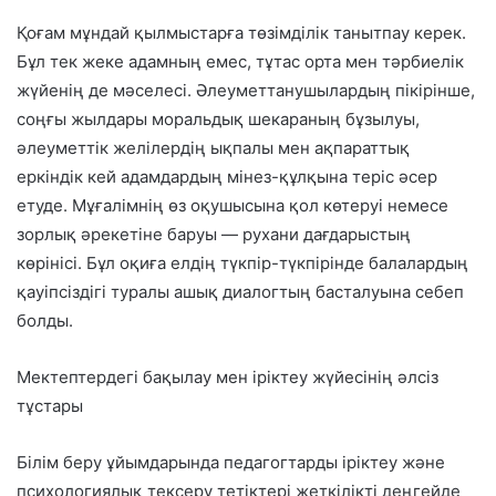
Қоғам мұндай қылмыстарға төзімділік танытпау керек.
Бұл тек жеке адамның емес, тұтас орта мен тәрбиелік
жүйенің де мәселесі. Әлеуметтанушылардың пікірінше,
соңғы жылдары моральдық шекараның бұзылуы,
әлеуметтік желілердің ықпалы мен ақпараттық
еркіндік кей адамдардың мінез-құлқына теріс әсер
етуде. Мұғалімнің өз оқушысына қол көтеруі немесе
зорлық әрекетіне баруы — рухани дағдарыстың
көрінісі. Бұл оқиға елдің түкпір-түкпірінде балалардың
қауіпсіздігі туралы ашық диалогтың басталуына себеп
болды.
Мектептердегі бақылау мен іріктеу жүйесінің әлсіз
тұстары
Білім беру ұйымдарында педагогтарды іріктеу және
психологиялық тексеру тетіктері жеткілікті деңгейде