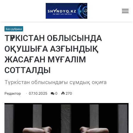
M
Без рубрики
ТҮРКІСТАН ОБЛЫСЫНДА
ОҚУШЫҒА АЗҒЫНДЫҚ
ЖАСАҒАН МҰҒАЛІМ
СОТТАЛДЫ
Түркістан облысындағы сұмдық оқиға
Редактор
07.10.2025
0
270