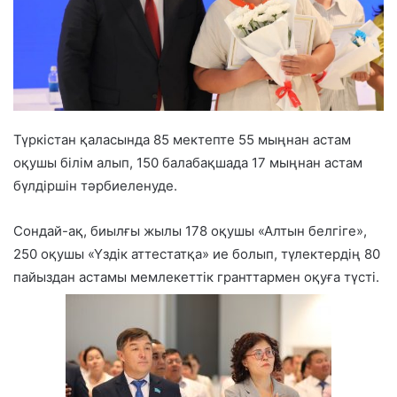
Түркістан қаласында 85 мектепте 55 мыңнан астам
оқушы білім алып, 150 балабақшада 17 мыңнан астам
бүлдіршін тәрбиеленуде.
Сондай-ақ, биылғы жылы 178 оқушы «Алтын белгіге»,
250 оқушы «Үздік аттестатқа» ие болып, түлектердің 80
пайыздан астамы мемлекеттік гранттармен оқуға түсті.