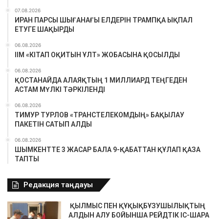
07.08.2026
ИРАН ПАРСЫ ШЫҒАНАҒЫ ЕЛДЕРІН ТРАМПҚА ЫҚПАЛ
ЕТУГЕ ШАҚЫРДЫ
06.08.2026
ІІМ «КІТАП ОҚИТЫН ҰЛТ» ЖОБАСЫНА ҚОСЫЛДЫ
06.08.2026
ҚОСТАНАЙДА АЛАЯҚТЫҢ 1 МИЛЛИАРД ТЕҢГЕДЕН
АСТАМ МҮЛКІ ТӘРКІЛЕНДІ
06.08.2026
ТИМУР ТУРЛОВ «ТРАНСТЕЛЕКОМДЫҢ» БАҚЫЛАУ
ПАКЕТІН САТЫП АЛДЫ
06.08.2026
ШЫМКЕНТТЕ 3 ЖАСАР БАЛА 9-ҚАБАТТАН ҚҰЛАП ҚАЗА
ТАПТЫ
Редакция таңдауы
ҚЫЛМЫС ПЕН ҚҰҚЫҚБҰЗУШЫЛЫҚТЫҢ
АЛДЫН АЛУ БОЙЫНША РЕЙДТІК ІС-ШАРА