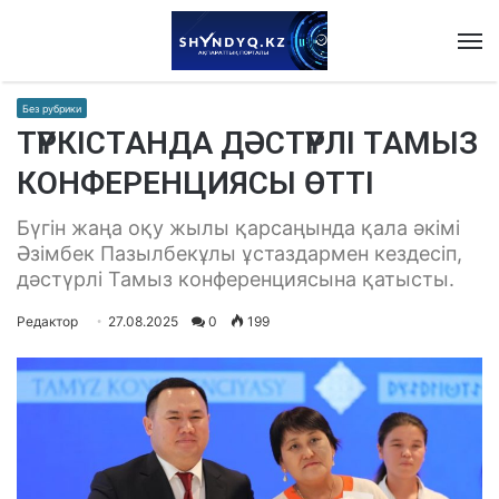
M
Без рубрики
ТҮРКІСТАНДА ДӘСТҮРЛІ ТАМЫЗ
КОНФЕРЕНЦИЯСЫ ӨТТІ
Бүгін жаңа оқу жылы қарсаңында қала әкімі
Әзімбек Пазылбекұлы ұстаздармен кездесіп,
дәстүрлі Тамыз конференциясына қатысты.
Редактор
27.08.2025
0
199