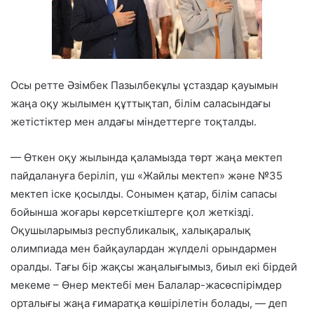
Осы ретте Әзімбек Пазылбекұлы ұстаздар қауымын
жаңа оқу жылымен құттықтап, білім саласындағы
жетістіктер мен алдағы міндеттерге тоқталды.
— Өткен оқу жылында қаламызда төрт жаңа мектеп
пайдалануға беріліп, үш «Жайлы мектеп» және №35
мектеп іске қосылды. Сонымен қатар, білім сапасы
бойынша жоғары көрсеткіштерге қол жеткізді.
Оқушыларымыз республикалық, халықаралық
олимпиада мен байқаулардан жүлделі орындармен
оралды. Тағы бір жақсы жаңалығымыз, биыл екі бірдей
мекеме – Өнер мектебі мен Балалар-жасөспірімдер
орталығы жаңа ғимаратқа көшірілетін болады, — деп