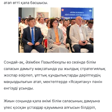
атап өтті қала басшысы.
Сондай-ақ, Әзімбек Пазылбекұлы өз сөзінде білім
саласын дамыту мақсатында үш жылдық стратегиялық
жоспар әзірлеп, ұлттық құндылықтарды дәріптеудің
маңыздылығын атап, мектептерде «Ясауитану» пәнін
енгізуді ұсынды.
Жиын соңында қала әкімі білім саласының дамуына
үлес қосқан ұстаздар қауымына алғысын білдіріп,