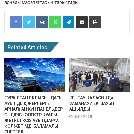
арнайы марапаттарын табыстады.
Facebook
Twitter
VKontakte
WhatsApp
Telegram
Share via Email
Print
Related Articles
ТҮРКІСТАН ОБЛЫСЫНДАҒЫ
КЕНТАУ ҚАЛАСЫНДА
АУЫЛДЫҚ ЖЕРЛЕРГЕ
ЗАМАНАУИ ЕКІ ЗАУЫТ
АРНАЛҒАН КҮН ПАНЕЛЬДЕРІ
АШЫЛДЫ
ӨНДІРІСІ: ЭЛЕКТР ҚУАТЫ
15.07.2026
ЖЕТКІЛІКСІЗ АУЫЛДАРҒА
ҚОЛЖЕТІМДІ БАЛАМАЛЫ
ЭНЕРГИЯ