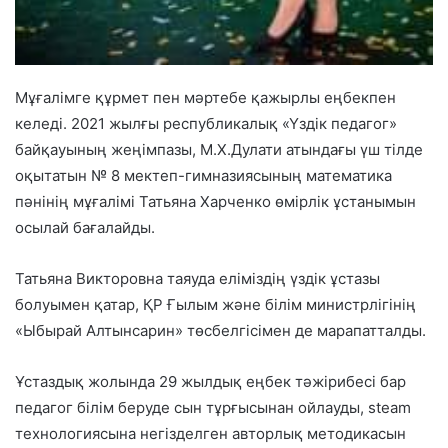
Мұғалімге құрмет пен мәртебе қажырлы еңбекпен
келеді. 2021 жылғы республикалық «Үздік педагог»
байқауының жеңімпазы, М.Х.Дулати атындағы үш тілде
оқытатын № 8 мектеп-гимназиясының математика
пәнінің мұғалімі Татьяна Харченко өмірлік ұстанымын
осылай бағалайды.
Татьяна Викторовна таяуда еліміздің үздік ұстазы
болуымен қатар, ҚР Ғылым және білім министрлігінің
«Ыбырай Алтынсарин» төсбелгісімен де марапатталды.
Ұстаздық жолында 29 жылдық еңбек тәжірибесі бар
педагог білім беруде сын тұрғысынан ойлауды, steam
технологиясына негізделген авторлық методикасын