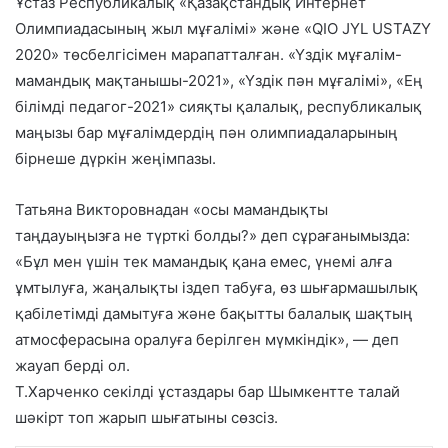
Ұстаз Республикалық «Қазақстандық Интернет
Олимпиадасының жыл мұғалімі» және «QIO JYL USTAZY
2020» төсбелгісімен марапатталған. «Үздік мұғалім-
мамандық мақтанышы-2021», «Үздік пән мұғалімі», «Ең
білімді педагог-2021» сияқты қалалық, республикалық
маңызы бар мұғалімдердің пән олимпиадаларының
бірнеше дүркін жеңімпазы.
Татьяна Викторовнадан «осы мамандықты
таңдауыңызға не түрткі болды?» деп сұрағанымызда:
«Бұл мен үшін тек мамандық қана емес, үнемі алға
ұмтылуға, жаңалықты іздеп табуға, өз шығармашылық
қабілетімді дамытуға және бақытты балалық шақтың
атмосферасына оралуға берілген мүмкіндік», — деп
жауап берді ол.
Т.Харченко секілді ұстаздары бар Шымкентте талай
шәкірт топ жарып шығатыны сөзсіз.