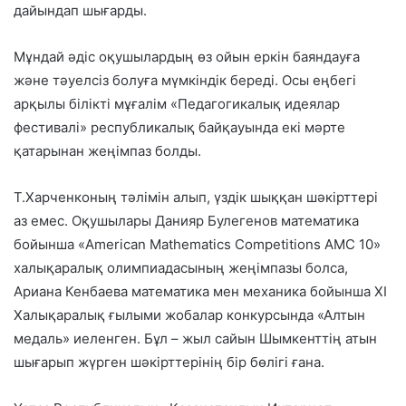
дайындап шығарды.
Мұндай әдіс оқушылардың өз ойын еркін баяндауға
және тәуелсіз болуға мүмкіндік береді. Осы еңбегі
арқылы білікті мұғалім «Педагогикалық идеялар
фестивалі» республикалық байқауында екі мәрте
қатарынан жеңімпаз болды.
Т.Харченконың тәлімін алып, үздік шыққан шәкірттері
аз емес. Оқушылары Данияр Булегенов математика
бойынша «American Mathematics Competitions AMC 10»
халықаралық олимпиадасының жеңімпазы болса,
Ариана Кенбаева математика мен механика бойынша ХІ
Халықаралық ғылыми жобалар конкурсында «Алтын
медаль» иеленген. Бұл – жыл сайын Шымкенттің атын
шығарып жүрген шәкірттерінің бір бөлігі ғана.