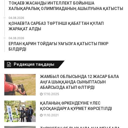
ТОҚАЕВ ЖАСАНДЫ ИНТЕЛЛЕКТ БОЙЫНША
ХАЛЫҚАРАЛЫҚ ОЛИМПИАДАНЫҢ АШЫЛУЫНА ҚАТЫСТЫ
04.08.2026
ҚОНАЕВТА САРБАЗ ТӨРТІНШІ ҚАБАТТАН ҚҰЛАП
ЖАРАҚАТ АЛДЫ
04.08.2026
ЕРЛАН ҚАРИН ТОЙДАҒЫ УАҒЫЗҒА ҚАТЫСТЫ ПІКІР
БІЛДІРДІ
Редакция таңдауы
ЖАМБЫЛ ОБЛЫСЫНДА 12 ЖАСАР БАЛА
АҢҒА ШЫҚҚАНДА СЫНЫПТАСЫН
АБАЙСЫЗДА АТЫП ӨЛТІРДІ
17.10.2025
ҚАЛАНЫҢ ӨРКЕНДЕУІНЕ ҮЛЕС
ҚОСҚАНДАРҒА ҚҰРМЕТ КӨРСЕТІЛДІ
11.10.2021