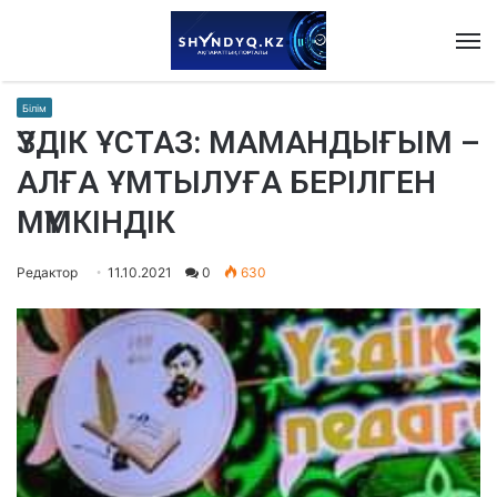
M
Білім
ҮЗДІК ҰСТАЗ: МАМАНДЫҒЫМ –
АЛҒА ҰМТЫЛУҒА БЕРІЛГЕН
МҮМКІНДІК
Редактор
11.10.2021
0
630