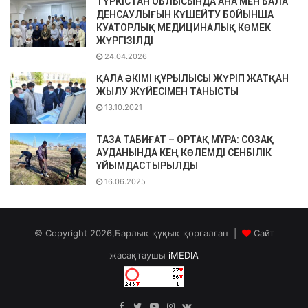
ТҮРКІСТАН ОБЛЫСЫНДА АНА МЕН БАЛА
ДЕНСАУЛЫҒЫН КҮШЕЙТУ БОЙЫНША
КУАТОРЛЫҚ МЕДИЦИНАЛЫҚ КӨМЕК
ЖҮРГІЗІЛДІ
24.04.2026
ҚАЛА ӘКІМІ ҚҰРЫЛЫСЫ ЖҮРІП ЖАТҚАН
ЖЫЛУ ЖҮЙЕСІМЕН ТАНЫСТЫ
13.10.2021
ТАЗА ТАБИҒАТ – ОРТАҚ МҰРА: СОЗАҚ
АУДАНЫНДА КЕҢ КӨЛЕМДІ СЕНБІЛІК
ҰЙЫМДАСТЫРЫЛДЫ
16.06.2025
© Copyright 2026,Барлық құқық қорғалған |
Сайт
жасақтаушы
iMEDIA
Facebook
Twitter
YouTube
Instagram
vk.com