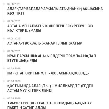
07.08.2026
АЛАЯҚТАР БАЛАЛАР АРҚЫЛЫ АТА-АНАНЫҢ АҚШАСЫНА
КӨЗ ТІКТІ
07.08.2026
АСТАНА МЕН АЛМАТЫ КӨШЕЛЕРІНЕ ЖҮРГІЗУШІСІЗ
КӨЛІКТЕР ШЫҒАДЫ
07.08.2026
АСТАНА-1 ВОКЗАЛЫ ЖАҢАРТЫЛЫП ЖАТЫР
07.08.2026
ИРАН ПАРСЫ ШЫҒАНАҒЫ ЕЛДЕРІН ТРАМПҚА ЫҚПАЛ
ЕТУГЕ ШАҚЫРДЫ
06.08.2026
ІІМ «КІТАП ОҚИТЫН ҰЛТ» ЖОБАСЫНА ҚОСЫЛДЫ
06.08.2026
ҚОСТАНАЙДА АЛАЯҚТЫҢ 1 МИЛЛИАРД ТЕҢГЕДЕН
АСТАМ МҮЛКІ ТӘРКІЛЕНДІ
06.08.2026
ТИМУР ТУРЛОВ «ТРАНСТЕЛЕКОМДЫҢ» БАҚЫЛАУ
ПАКЕТІН САТЫП АЛДЫ