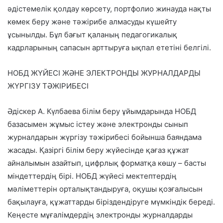
әдістемелік қолдау көрсету, портфолио жинауда нақты
көмек беру және тәжірибе алмасуды күшейту
ұсынылды. Бұл бағыт қаланың педагогикалық
кадрларының сапасын арттыруға ықпал ететіні белгілі.
НОБД ЖҮЙЕСІ ЖӘНЕ ЭЛЕКТРОНДЫ ЖУРНАЛДАРДЫ
ЖҮРГІЗУ ТӘЖІРИБЕСІ
Әдіскер А. Күлбаева білім беру ұйымдарында НОБД
базасымен жұмыс істеу және электронды сынып
журналдарын жүргізу тәжірибесі бойынша баяндама
жасады. Қазіргі білім беру жүйесінде қағаз құжат
айналымын азайтып, цифрлық форматқа көшу – басты
міндеттердің бірі. НОБД жүйесі мектептердің
мәліметтерін орталықтандыруға, оқушы қозғалысын
бақылауға, құжаттарды біріздендіруге мүмкіндік береді.
Кеңесте мұғалімдердің электронды журналдарды