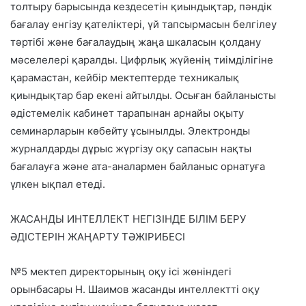
толтыру барысында кездесетін қиындықтар, пәндік
бағалау енгізу қателіктері, үй тапсырмасын белгілеу
тәртібі және бағалаудың жаңа шкаласын қолдану
мәселелері қаралды. Цифрлық жүйенің тиімділігіне
қарамастан, кейбір мектептерде техникалық
қиындықтар бар екені айтылды. Осыған байланысты
әдістемелік кабинет тарапынан арнайы оқыту
семинарларын көбейту ұсынылды. Электронды
журналдарды дұрыс жүргізу оқу сапасын нақты
бағалауға және ата-аналармен байланыс орнатуға
үлкен ықпал етеді.
ЖАСАНДЫ ИНТЕЛЛЕКТ НЕГІЗІНДЕ БІЛІМ БЕРУ
ӘДІСТЕРІН ЖАҢАРТУ ТӘЖІРИБЕСІ
№5 мектеп директорының оқу ісі жөніндегі
орынбасары Н. Шаимов жасанды интеллектті оқу