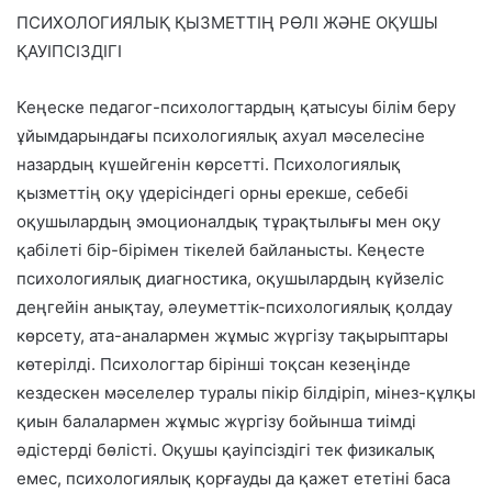
ПСИХОЛОГИЯЛЫҚ ҚЫЗМЕТТІҢ РӨЛІ ЖӘНЕ ОҚУШЫ
ҚАУІПСІЗДІГІ
Кеңеске педагог-психологтардың қатысуы білім беру
ұйымдарындағы психологиялық ахуал мәселесіне
назардың күшейгенін көрсетті. Психологиялық
қызметтің оқу үдерісіндегі орны ерекше, себебі
оқушылардың эмоционалдық тұрақтылығы мен оқу
қабілеті бір-бірімен тікелей байланысты. Кеңесте
психологиялық диагностика, оқушылардың күйзеліс
деңгейін анықтау, әлеуметтік-психологиялық қолдау
көрсету, ата-аналармен жұмыс жүргізу тақырыптары
көтерілді. Психологтар бірінші тоқсан кезеңінде
кездескен мәселелер туралы пікір білдіріп, мінез-құлқы
қиын балалармен жұмыс жүргізу бойынша тиімді
әдістерді бөлісті. Оқушы қауіпсіздігі тек физикалық
емес, психологиялық қорғауды да қажет ететіні баса