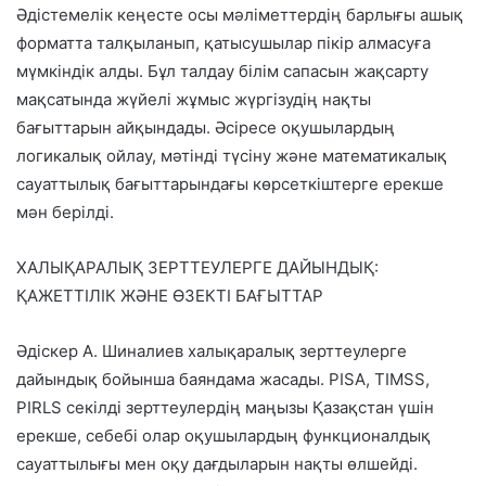
Әдістемелік кеңесте осы мәліметтердің барлығы ашық
форматта талқыланып, қатысушылар пікір алмасуға
мүмкіндік алды. Бұл талдау білім сапасын жақсарту
мақсатында жүйелі жұмыс жүргізудің нақты
бағыттарын айқындады. Әсіресе оқушылардың
логикалық ойлау, мәтінді түсіну және математикалық
сауаттылық бағыттарындағы көрсеткіштерге ерекше
мән берілді.
ХАЛЫҚАРАЛЫҚ ЗЕРТТЕУЛЕРГЕ ДАЙЫНДЫҚ:
ҚАЖЕТТІЛІК ЖӘНЕ ӨЗЕКТІ БАҒЫТТАР
Әдіскер А. Шиналиев халықаралық зерттеулерге
дайындық бойынша баяндама жасады. PISA, TIMSS,
PIRLS секілді зерттеулердің маңызы Қазақстан үшін
ерекше, себебі олар оқушылардың функционалдық
сауаттылығы мен оқу дағдыларын нақты өлшейді.