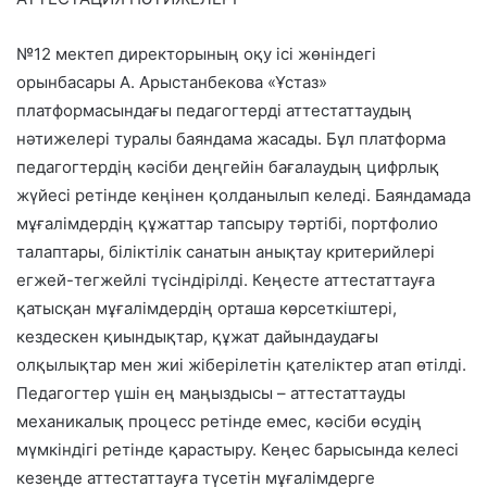
№12 мектеп директорының оқу ісі жөніндегі
орынбасары А. Арыстанбекова «Ұстаз»
платформасындағы педагогтерді аттестаттаудың
нәтижелері туралы баяндама жасады. Бұл платформа
педагогтердің кәсіби деңгейін бағалаудың цифрлық
жүйесі ретінде кеңінен қолданылып келеді. Баяндамада
мұғалімдердің құжаттар тапсыру тәртібі, портфолио
талаптары, біліктілік санатын анықтау критерийлері
егжей-тегжейлі түсіндірілді. Кеңесте аттестаттауға
қатысқан мұғалімдердің орташа көрсеткіштері,
кездескен қиындықтар, құжат дайындаудағы
олқылықтар мен жиі жіберілетін қателіктер атап өтілді.
Педагогтер үшін ең маңыздысы – аттестаттауды
механикалық процесс ретінде емес, кәсіби өсудің
мүмкіндігі ретінде қарастыру. Кеңес барысында келесі
кезеңде аттестаттауға түсетін мұғалімдерге