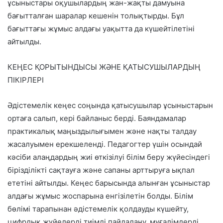
ұсыныстары оқушылардың жан-жақты дамуына
бағытталған шаралар кешенін толықтырды. Бұл
бағыттағы жұмыс алдағы уақытта да күшейтілетіні
айтылды.
КЕҢЕС ҚОРЫТЫНДЫСЫ ЖӘНЕ ҚАТЫСУШЫЛАРДЫҢ
ПІКІРЛЕРІ
Әдістемелік кеңес соңында қатысушылар ұсыныстарын
ортаға салып, кері байланыс берді. Баяндамалар
практикалық маңыздылығымен және нақты талдау
жасалуымен ерекшеленді. Педагогтер үшін осындай
кәсіби алаңдардың жиі өткізілуі білім беру жүйесіндегі
бірізділікті сақтауға және сапаны арттыруға ықпал
ететіні айтылды. Кеңес барысында алынған ұсыныстар
алдағы жұмыс жоспарына енгізілетін болды. Білім
бөлімі тарапынан әдістемелік қолдауды күшейту,
цифрлық жүйелерді тиімді пайдалану, мұғалімдерді