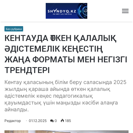
M
Без рубрики
КЕНТАУДА ӨТКЕН ҚАЛАЛЫҚ
ӘДІСТЕМЕЛІК КЕҢЕСТІҢ
ЖАҢА ФОРМАТЫ МЕН НЕГІЗГІ
ТРЕНДТЕРІ
Кентау қаласының білім беру саласында 2025
жылдың қараша айында өткен қалалық
әдістемелік кеңес педагогикалық
қауымдастық үшін маңызды кәсіби алаңға
айналды.
Редактор
01.12.2025
0
185