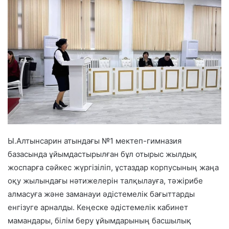
Ы.Алтынсарин атындағы №1 мектеп-гимназия
базасында ұйымдастырылған бұл отырыс жылдық
жоспарға сәйкес жүргізіліп, ұстаздар корпусының жаңа
оқу жылындағы нәтижелерін талқылауға, тәжірибе
алмасуға және заманауи әдістемелік бағыттарды
енгізуге арналды. Кеңеске әдістемелік кабинет
мамандары, білім беру ұйымдарының басшылық