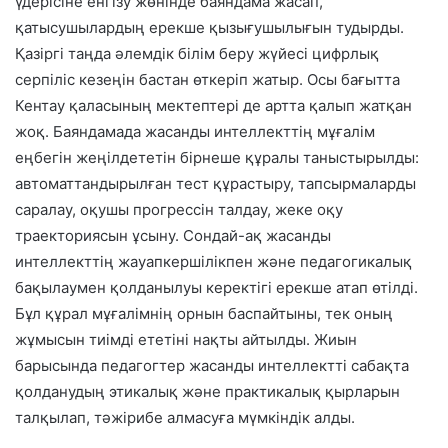
үдерісіне енгізу жөнінде баяндама жасап,
қатысушылардың ерекше қызығушылығын тудырды.
Қазіргі таңда әлемдік білім беру жүйесі цифрлық
серпіліс кезеңін бастан өткеріп жатыр. Осы бағытта
Кентау қаласының мектептері де артта қалып жатқан
жоқ. Баяндамада жасанды интеллекттің мұғалім
еңбегін жеңілдететін бірнеше құралы таныстырылды:
автоматтандырылған тест құрастыру, тапсырмаларды
саралау, оқушы прогрессін талдау, жеке оқу
траекториясын ұсыну. Сондай-ақ жасанды
интеллекттің жауапкершілікпен және педагогикалық
бақылаумен қолданылуы керектігі ерекше атап өтілді.
Бұл құрал мұғалімнің орнын баспайтыны, тек оның
жұмысын тиімді ететіні нақты айтылды. Жиын
барысында педагогтер жасанды интеллектті сабақта
қолданудың этикалық және практикалық қырларын
талқылап, тәжірибе алмасуға мүмкіндік алды.