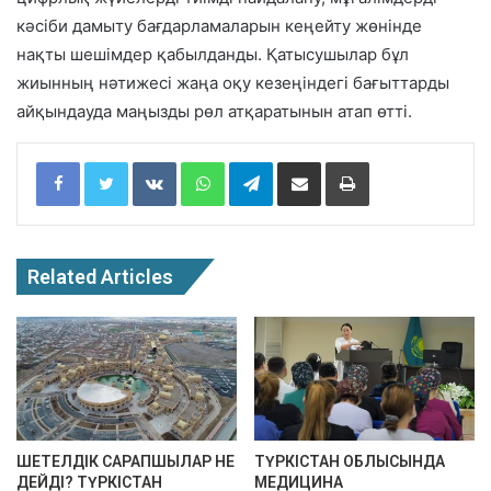
кәсіби дамыту бағдарламаларын кеңейту жөнінде
нақты шешімдер қабылданды. Қатысушылар бұл
жиынның нәтижесі жаңа оқу кезеңіндегі бағыттарды
айқындауда маңызды рөл атқаратынын атап өтті.
Facebook
Twitter
VKontakte
WhatsApp
Telegram
Share via Email
Print
Related Articles
ШЕТЕЛДІК САРАПШЫЛАР НЕ
ТҮРКІСТАН ОБЛЫСЫНДА
ДЕЙДІ? ТҮРКІСТАН
МЕДИЦИНА