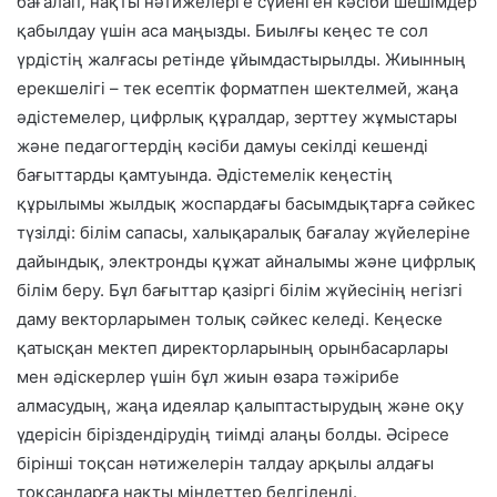
бағалап, нақты нәтижелерге сүйенген кәсіби шешімдер
қабылдау үшін аса маңызды. Биылғы кеңес те сол
үрдістің жалғасы ретінде ұйымдастырылды. Жиынның
ерекшелігі – тек есептік форматпен шектелмей, жаңа
әдістемелер, цифрлық құралдар, зерттеу жұмыстары
және педагогтердің кәсіби дамуы секілді кешенді
бағыттарды қамтуында. Әдістемелік кеңестің
құрылымы жылдық жоспардағы басымдықтарға сәйкес
түзілді: білім сапасы, халықаралық бағалау жүйелеріне
дайындық, электронды құжат айналымы және цифрлық
білім беру. Бұл бағыттар қазіргі білім жүйесінің негізгі
даму векторларымен толық сәйкес келеді. Кеңеске
қатысқан мектеп директорларының орынбасарлары
мен әдіскерлер үшін бұл жиын өзара тәжірибе
алмасудың, жаңа идеялар қалыптастырудың және оқу
үдерісін біріздендірудің тиімді алаңы болды. Әсіресе
бірінші тоқсан нәтижелерін талдау арқылы алдағы
тоқсандарға нақты міндеттер белгіленді.