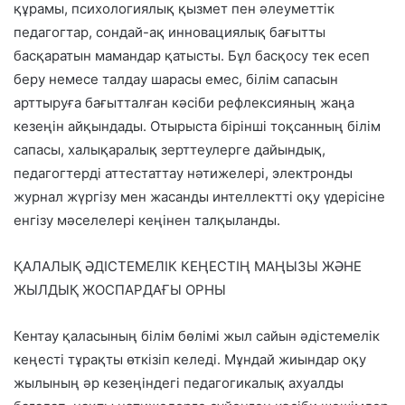
құрамы, психологиялық қызмет пен әлеуметтік
педагогтар, сондай-ақ инновациялық бағытты
басқаратын мамандар қатысты. Бұл басқосу тек есеп
беру немесе талдау шарасы емес, білім сапасын
арттыруға бағытталған кәсіби рефлексияның жаңа
кезеңін айқындады. Отырыста бірінші тоқсанның білім
сапасы, халықаралық зерттеулерге дайындық,
педагогтерді аттестаттау нәтижелері, электронды
журнал жүргізу мен жасанды интеллектті оқу үдерісіне
енгізу мәселелері кеңінен талқыланды.
ҚАЛАЛЫҚ ӘДІСТЕМЕЛІК КЕҢЕСТІҢ МАҢЫЗЫ ЖӘНЕ
ЖЫЛДЫҚ ЖОСПАРДАҒЫ ОРНЫ
Кентау қаласының білім бөлімі жыл сайын әдістемелік
кеңесті тұрақты өткізіп келеді. Мұндай жиындар оқу
жылының әр кезеңіндегі педагогикалық ахуалды