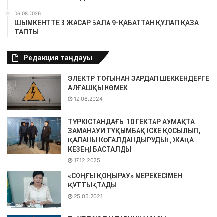
06.08.2026
ШЫМКЕНТТЕ 3 ЖАСАР БАЛА 9-ҚАБАТТАН ҚҰЛАП ҚАЗА
ТАПТЫ
Редакция таңдауы
ЭЛЕКТР ТОҒЫНАН ЗАРДАП ШЕККЕНДЕРГЕ
АЛҒАШҚЫ КӨМЕК
12.08.2024
ТҮРКІСТАНДАҒЫ 10 ГЕКТАР АУМАҚТА
ЗАМАНАУИ ТҰҚЫМБАҚ ІСКЕ ҚОСЫЛЫП,
ҚАЛАНЫ КӨГАЛДАНДЫРУДЫҢ ЖАҢА
КЕЗЕҢІ БАСТАЛДЫ
17.12.2025
«СОҢҒЫ ҚОҢЫРАУ» МЕРЕКЕСІМЕН
ҚҰТТЫҚТАДЫ
25.05.2021