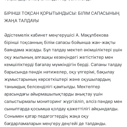
БІРІНШІ ТОҚСАН ҚОРЫТЫНДЫСЫ: БІЛІМ САПАСЫНЫҢ
ЖАҢА ТАЛДАУЫ
Әдістемелік кабинет меңгерушісі А. Мақұлбекова
бірінші тоқсанның білім сапасы бойынша жан-жақты
баяндама жасады. Бұл талдау мектеп әкімшіліктері үшін
оқу жылының алғашқы кезеңіндегі жетістіктер мен
кемшіліктерді бағалау мүмкіндігін берді. Сапаны талдау
барысында пәндік нәтижелер, оқу үлгерімі, бақылау
жұмыстарының көрсеткіштері және оқушылардың
танымдық белсенділігі қамтылды. Мектептер
арасындағы айырмашылықтарды анықтау үшін
салыстырмалы мониторинг жүргізіліп, әлсіз пәндер мен
сыныптарда қосымша қолдау қажеттілігі айқындалды.
Сонымен қатар педагогтердің жаңа оқу
бағдарламаларын меңгеру деңгейі де талданды.