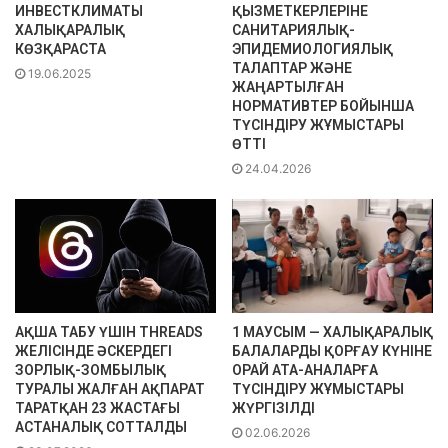
ИНВЕСТКЛИМАТЫ
ҚЫЗМЕТКЕРЛЕРІНЕ
ХАЛЫҚАРАЛЫҚ
САНИТАРИЯЛЫҚ-
КӨЗҚАРАСТА
ЭПИДЕМИОЛОГИЯЛЫҚ
ТАЛАПТАР ЖӘНЕ
19.06.2025
ЖАҢАРТЫЛҒАН
НОРМАТИВТЕР БОЙЫНША
ТҮСІНДІРУ ЖҰМЫСТАРЫ
ӨТТІ
24.04.2026
АҚША ТАБУ ҮШІН THREADS
1 МАУСЫМ — ХАЛЫҚАРАЛЫҚ
ЖЕЛІСІНДЕ ӘСКЕРДЕГІ
БАЛАЛАРДЫ ҚОРҒАУ КҮНІНЕ
ЗОРЛЫҚ-ЗОМБЫЛЫҚ
ОРАЙ АТА-АНАЛАРҒА
ТУРАЛЫ ЖАЛҒАН АҚПАРАТ
ТҮСІНДІРУ ЖҰМЫСТАРЫ
ТАРАТҚАН 23 ЖАСТАҒЫ
ЖҮРГІЗІЛДІ
АСТАНАЛЫҚ СОТТАЛДЫ
02.06.2026