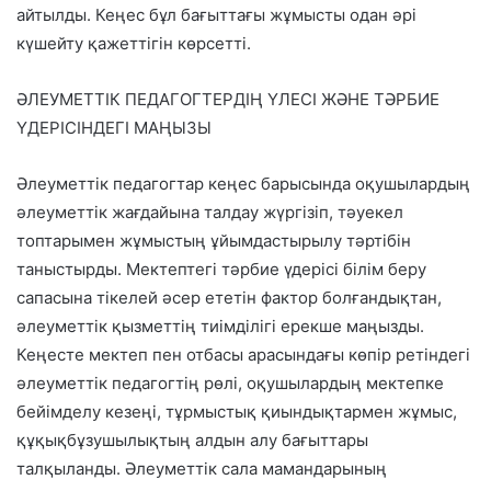
айтылды. Кеңес бұл бағыттағы жұмысты одан әрі
күшейту қажеттігін көрсетті.
ӘЛЕУМЕТТІК ПЕДАГОГТЕРДІҢ ҮЛЕСІ ЖӘНЕ ТӘРБИЕ
ҮДЕРІСІНДЕГІ МАҢЫЗЫ
Әлеуметтік педагогтар кеңес барысында оқушылардың
әлеуметтік жағдайына талдау жүргізіп, тәуекел
топтарымен жұмыстың ұйымдастырылу тәртібін
таныстырды. Мектептегі тәрбие үдерісі білім беру
сапасына тікелей әсер ететін фактор болғандықтан,
әлеуметтік қызметтің тиімділігі ерекше маңызды.
Кеңесте мектеп пен отбасы арасындағы көпір ретіндегі
әлеуметтік педагогтің рөлі, оқушылардың мектепке
бейімделу кезеңі, тұрмыстық қиындықтармен жұмыс,
құқықбұзушылықтың алдын алу бағыттары
талқыланды. Әлеуметтік сала мамандарының