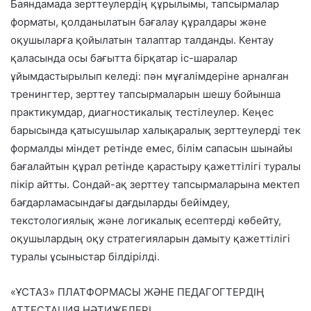
Баяндамада зерттеулердің құрылымы, тапсырмалар
форматы, қолданылатын бағалау құралдары және
оқушыларға қойылатын талаптар талданды. Кентау
қаласында осы бағытта бірқатар іс-шаралар
ұйымдастырылып келеді: пән мұғалімдеріне арналған
тренингтер, зерттеу тапсырмаларын шешу бойынша
практикумдар, диагностикалық тестілеулер. Кеңес
барысында қатысушылар халықаралық зерттеулерді тек
формалды міндет ретінде емес, білім сапасын шынайы
бағалайтын құрал ретінде қарастыру қажеттілігі туралы
пікір айтты. Сондай-ақ зерттеу тапсырмаларына мектеп
бағдарламасындағы дағдыларды бейімдеу,
текстологиялық және логикалық есептерді көбейту,
оқушылардың оқу стратегияларын дамыту қажеттілігі
туралы ұсыныстар білдірілді.
«ҰСТАЗ» ПЛАТФОРМАСЫ ЖӘНЕ ПЕДАГОГТЕРДІҢ
АТТЕСТАЦИЯ НӘТИЖЕЛЕРІ