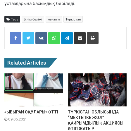
ұстаздарына басымдық беріледі.
Tags
Білім бөлімі
мұғалім
Түркістан
Facebook
Twitter
VKontakte
WhatsApp
Telegram
Share via Email
Print
Related Articles
«ЫБЫРАЙ ОҚУЛАРЫ» ӨТТІ
ТҮРКІСТАН ОБЛЫСЫНДА
“МЕКТЕПКЕ ЖОЛ”
09.05.2021
ҚАЙРЫМДЫЛЫҚ АКЦИЯСЫ
ӨТІП ЖАТЫР