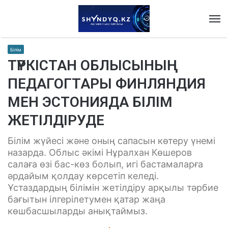
M
Білім
ТҮРКІСТАН ОБЛЫСЫНЫҢ
ПЕДАГОГТАРЫ ФИНЛЯНДИЯ
МЕН ЭСТОНИЯДА БІЛІМ
ЖЕТІЛДІРУДЕ
Білім жүйесі және оның сапасын көтеру үнемі
назарда. Облыс әкімі Нұралхан Көшеров
салаға өзі бас-көз болып, игі бастамаларға
әрдайым қолдау көрсетіп келеді.
Ұстаздардың білімін жетілдіру арқылы тәрбие
бағытын ілгерілетумен қатар жаңа
көшбасшыларды анықтаймыз.