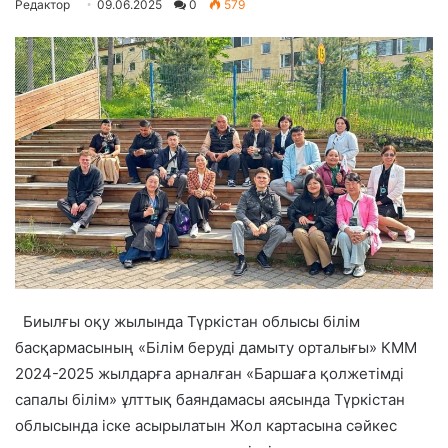
Редактор
09.06.2025
0
579
Биылғы оқу жылында Түркістан облысы білім
басқармасының «Білім беруді дамыту орталығы» КММ
2024-2025 жылдарға арналған «Баршаға қолжетімді
сапалы білім» ұлттық баяндамасы аясында Түркістан
облысында іске асырылатын Жол картасына сәйкес