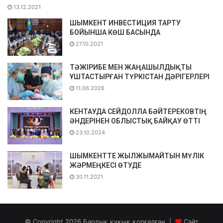
13.12.2021
ШЫМКЕНТ ИНВЕСТИЦИЯ ТАРТУ
БОЙЫНША КӨШ БАСЫНДА
27.10.2021
ТӘЖІРИБЕ МЕН ЖАҢАШЫЛДЫҚТЫ
ҰШТАСТЫРҒАН ТҮРКІСТАН ДӘРІГЕРЛЕРІ
11.06.2026
КЕНТАУДА СЕЙДОЛЛА БӘЙТЕРЕКОВТІҢ
ӘНДЕРІНЕН ОБЛЫСТЫҚ БАЙҚАУ ӨТТІ
23.10.2024
ШЫМКЕНТТЕ ЖЫЛЖЫМАЙТЫН МҮЛІК
ЖӘРМЕҢКЕСІ ӨТУДЕ
30.11.2021
© Copyright 2026,Барлық құқық қорғалған |
Сайт