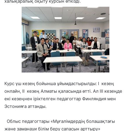
халықаралық оқыту курсын өткізді.
Курс үш кезең бойынша ұйымдастырылды: І
кезең
онлайн, ІІ
кезең Алматы қаласында өтті. Ал ІІІ кезеңде
екі кезеңнен іріктелген педагогтар Финляндия мен
Эстонияға аттанды.
Облыс педагогтары «Мұғалімдердің болашақтағы
және заманауи білім беру сапасын арттыру»