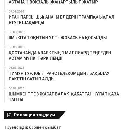
АСТАНА-1 ВОКЗАЛЫ ЖАҢАРТЫЛЫП ЖАТЫР
07.08.2026
ИРАН ПАРСЫ ШЫҒАНАҒЫ ЕЛДЕРІН ТРАМПҚА ЫҚПАЛ
ЕТУГЕ ШАҚЫРДЫ
06.08.2026
ІІМ «КІТАП ОҚИТЫН ҰЛТ» ЖОБАСЫНА ҚОСЫЛДЫ
06.08.2026
ҚОСТАНАЙДА АЛАЯҚТЫҢ 1 МИЛЛИАРД ТЕҢГЕДЕН
АСТАМ МҮЛКІ ТӘРКІЛЕНДІ
06.08.2026
ТИМУР ТУРЛОВ «ТРАНСТЕЛЕКОМДЫҢ» БАҚЫЛАУ
ПАКЕТІН САТЫП АЛДЫ
06.08.2026
ШЫМКЕНТТЕ 3 ЖАСАР БАЛА 9-ҚАБАТТАН ҚҰЛАП ҚАЗА
ТАПТЫ
Редакция таңдауы
Тәуелсіздік бәрінен қымбат