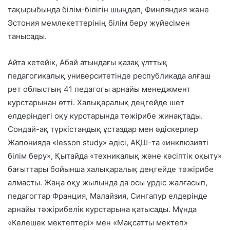
тақырыбында білім-білігін шыңдап, Финляндия және
Эстония мемлекеттерінің білім беру жүйесімен
танысады.
Айта кетейік, Абай атындағы қазақ ұлттық
педагогикалық университетінде республикада алғаш
рет облыстың 41 педагогы арнайы менеджмент
курстарынан өтті. Халықаралық деңгейде шет
елдеріндегі оқу курстарында тәжірибе жинақтады.
Сондай-ақ түркістандық ұстаздар мен әдіскерлер
Жапонияда «lesson study» әдісі, АҚШ-та «инклюзивті
білім беру», Қытайда «техникалық және кәсіптік оқыту»
бағыттары бойынша халықаралық деңгейде тәжірибе
алмасты. Жаңа оқу жылында да осы үрдіс жалғасып,
педагогтар Франция, Малайзия, Сингапур елдерінде
арнайы тәжірибелік курстарына қатысады. Мұнда
«Келешек мектептері» мен «Мақсатты мектеп»